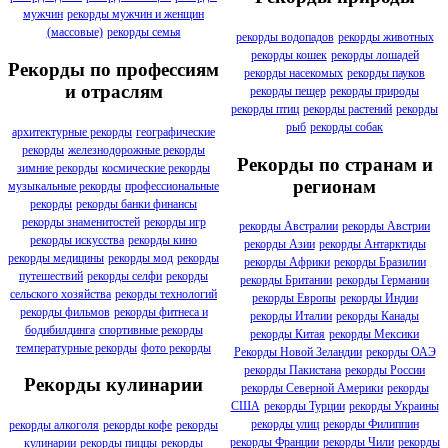
мужчин
рекорды мужчин и женщин
(массовые)
рекорды семья
рекорды водопадов
рекорды животных
рекорды кошек
рекорды лошадей
Рекорды по профессиям
рекорды насекомых
рекорды пауков
и отраслям
рекорды пещер
рекорды природы
рекорды птиц
рекорды растений
рекорды
рыб
рекорды собак
архитектурные рекорды
географические
рекорды
железнодорожные рекорды
Рекорды по странам и
зимние рекорды
космические рекорды
регионам
музыкальные рекорды
профессиональные
рекорды
рекорды банки финансы
рекорды знаменитостей
рекорды игр
рекорды Австралии
рекорды Австрии
рекорды искусства
рекорды кино
рекорды Азии
рекорды Антарктиды
рекорды медицины
рекорды мод
рекорды
рекорды Африки
рекорды Бразилии
путешествий
рекорды селфи
рекорды
рекорды Британии
рекорды Германии
сельского хозяйства
рекорды технологий
рекорды Европы
рекорды Индии
рекорды фильмов
рекорды фитнеса и
рекорды Италии
рекорды Канады
бодибилдинга
спортивные рекорды
рекорды Китая
рекорды Мексики
температурные рекорды
фото рекорды
Рекорды Новой Зеландии
рекорды ОАЭ
рекорды Пакистана
рекорды России
Рекорды кулинарии
рекорды Северной Америки
рекорды
США
рекорды Турции
рекорды Украины
рекорды улиц
рекорды Филиппин
рекорды алкоголя
рекорды кофе
рекорды
рекорды Франции
рекорды Чили
рекорды
кулинарии
рекорды пиццы
рекорды