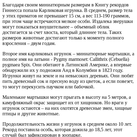
Благодаря своим миниатюрным размерам в Книгу рекордов
Гиннесса попала Карликовая игрунка. В среднем, размер тела
у этих приматов не превышает 15 см, а вес 113-190 граммов,
при этом чаще встречаются мелкие особи. Издалека зверушки
могут показаться внушительнее – объемный облик
достигается за счет хвоста, который длиннее тела. Таких
размеров животные достигают только к моменту полного
взросления – двум годам.
Второе имя карликовых игрунок – миниатюрные мартышки, а
полное имя на латыни - Pygmy marmoset: Callithrix (Cebuella)
pygmaea Spix. Они обитают в Латинской Америке, а впервые
обнаружили их у подножия Анд в Колумбии в 1823 году.
Игрунки живут на земле и на невысоких деревьях. Они любят
пить древесный сок и пресную воду из цветок, а если повезет,
то могут перекусить паучком или бабочкой.
Маленькие мартышки могут прыгать в высоту на 5 метров, а
камуфляжный окрас защищает их от хищников. Но враги у
игрунок остаются – на них охотятся древесные змеи, хищные
птицы и другие животные.
Продолжительность жизни у игрунок в среднем около 10 лет.
Рекорд поставила особь, которая дожила до 18,5 лет, этот
случай был зафиксирован в зоопарке.