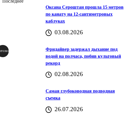
Последнее
Оксана Сероштан прошла 15 метров
по канату на 12-сантиметровых
каблуках
03.08.2026
Фридайвер задержал дыхание под
итомир
водой на полчаса, побив культовый
рекорд
аричич
02.08.2026
Хорватия)
Самая глубоководная подводная
съемка
26.07.2026