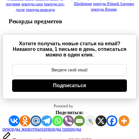
Швейцарии
рекорды Южной Америки
поедания
рекорды сыра
рекорды хот-
рекорды Японии
догов
рекорды шоколада
Рекорды предметов
Хотите получать новые статьи на email?
Никакого спама, 1 письмо в день, отписаться
можно в один клик.
Подписаться
Powered by
Поделиться:
Метки:
рекорды животных
рекорды природы