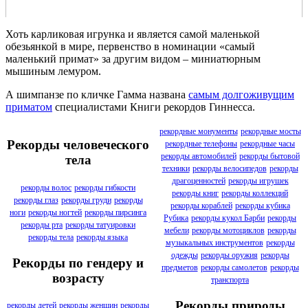
Хоть карликовая игрунка и является самой маленькой
обезьянкой в мире, первенство в номинации «самый
маленький примат» за другим видом – миниатюрным
мышиным лемуром.
А шимпанзе по кличке Гамма названа
самым долгоживущим
приматом
специалистами Книги рекордов Гиннесса.
рекордные монументы
рекордные мосты
Рекорды человеческого
рекордные телефоны
рекордные часы
рекорды автомобилей
рекорды бытовой
тела
техники
рекорды велосипедов
рекорды
драгоценностей
рекорды игрушек
рекорды волос
рекорды гибкости
рекорды книг
рекорды коллекций
рекорды глаз
рекорды груди
рекорды
рекорды кораблей
рекорды кубика
ноги
рекорды ногтей
рекорды пирсинга
Рубика
рекорды кукол Барби
рекорды
рекорды рта
рекорды татуировки
мебели
рекорды мотоциклов
рекорды
рекорды тела
рекорды языка
музыкальных инструментов
рекорды
одежды
рекорды оружия
рекорды
Рекорды по гендеру и
предметов
рекорды самолетов
рекорды
возрасту
транспорта
Рекорды природы
рекорды детей
рекорды женщин
рекорды