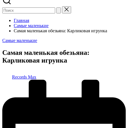
Главная
Самые маленькие
Самая маленькая обезьяна: Карликовая игрунка
Опубликовано
Самые маленькие
в
Самая маленькая обезьяна:
Карликовая игрунка
Запись
Records Max
от