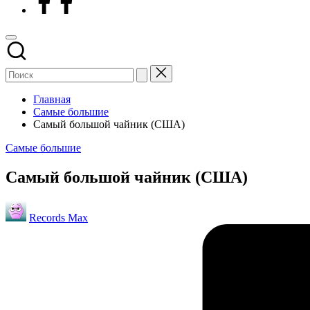
Главная
Самые большие
Самый большой чайник (США)
Опубликовано
Самые большие
в
Самый большой чайник (США)
Запись
Records Max
от