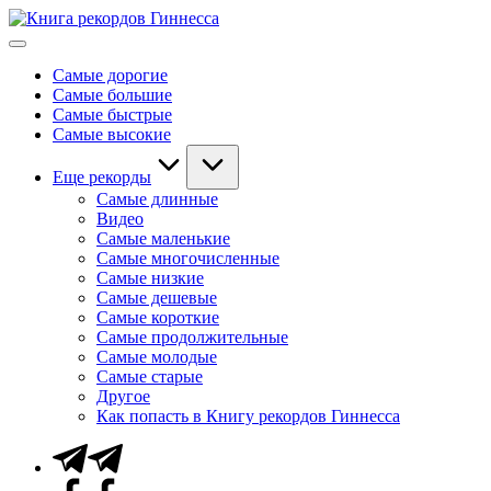
Перейти
Книга
к
Мировые
рекордов
содержимому
рекорды
Гиннесса
Самые дорогие
Гиннесса
Самые большие
Самые быстрые
Самые высокие
Еще рекорды
Самые длинные
Видео
Самые маленькие
Самые многочисленные
Самые низкие
Самые дешевые
Самые короткие
Самые продолжительные
Самые молодые
Самые старые
Другое
Как попасть в Книгу рекордов Гиннесса
Telegram
Facebook