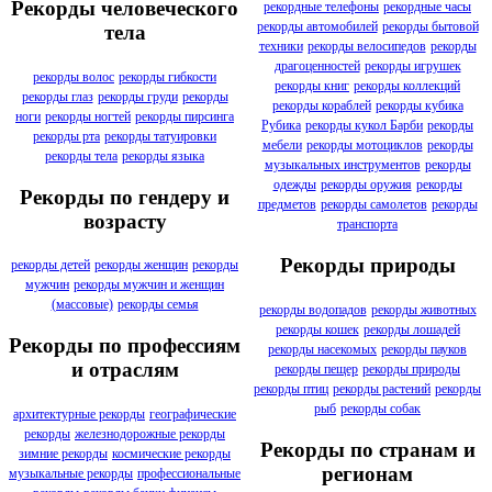
Рекорды человеческого
рекордные телефоны
рекордные часы
рекорды автомобилей
рекорды бытовой
тела
техники
рекорды велосипедов
рекорды
драгоценностей
рекорды игрушек
рекорды волос
рекорды гибкости
рекорды книг
рекорды коллекций
рекорды глаз
рекорды груди
рекорды
рекорды кораблей
рекорды кубика
ноги
рекорды ногтей
рекорды пирсинга
Рубика
рекорды кукол Барби
рекорды
рекорды рта
рекорды татуировки
мебели
рекорды мотоциклов
рекорды
рекорды тела
рекорды языка
музыкальных инструментов
рекорды
одежды
рекорды оружия
рекорды
Рекорды по гендеру и
предметов
рекорды самолетов
рекорды
возрасту
транспорта
Рекорды природы
рекорды детей
рекорды женщин
рекорды
мужчин
рекорды мужчин и женщин
(массовые)
рекорды семья
рекорды водопадов
рекорды животных
рекорды кошек
рекорды лошадей
Рекорды по профессиям
рекорды насекомых
рекорды пауков
и отраслям
рекорды пещер
рекорды природы
рекорды птиц
рекорды растений
рекорды
рыб
рекорды собак
архитектурные рекорды
географические
рекорды
железнодорожные рекорды
Рекорды по странам и
зимние рекорды
космические рекорды
регионам
музыкальные рекорды
профессиональные