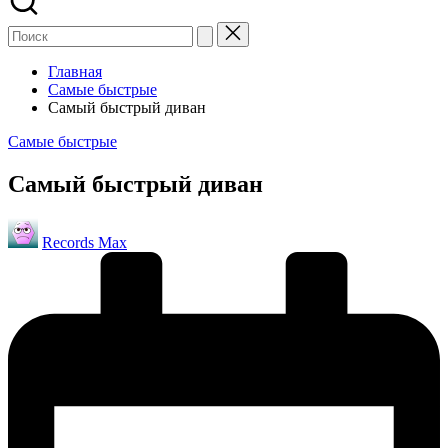
Главная
Самые быстрые
Самый быстрый диван
Опубликовано
Самые быстрые
в
Самый быстрый диван
Запись
Records Max
от