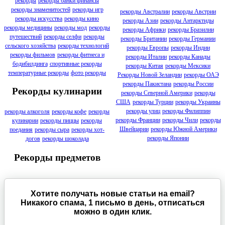
рекорды
рекорды банки финансы
рекорды знаменитостей
рекорды игр
рекорды Австралии
рекорды Австрии
рекорды искусства
рекорды кино
рекорды Азии
рекорды Антарктиды
рекорды медицины
рекорды мод
рекорды
рекорды Африки
рекорды Бразилии
путешествий
рекорды селфи
рекорды
рекорды Британии
рекорды Германии
сельского хозяйства
рекорды технологий
рекорды Европы
рекорды Индии
рекорды фильмов
рекорды фитнеса и
рекорды Италии
рекорды Канады
бодибилдинга
спортивные рекорды
рекорды Китая
рекорды Мексики
температурные рекорды
фото рекорды
Рекорды Новой Зеландии
рекорды ОАЭ
рекорды Пакистана
рекорды России
Рекорды кулинарии
рекорды Северной Америки
рекорды
США
рекорды Турции
рекорды Украины
рекорды улиц
рекорды Филиппин
рекорды алкоголя
рекорды кофе
рекорды
рекорды Франции
рекорды Чили
рекорды
кулинарии
рекорды пиццы
рекорды
Швейцарии
рекорды Южной Америки
поедания
рекорды сыра
рекорды хот-
рекорды Японии
догов
рекорды шоколада
Рекорды предметов
Хотите получать новые статьи на email?
Никакого спама, 1 письмо в день, отписаться
можно в один клик.