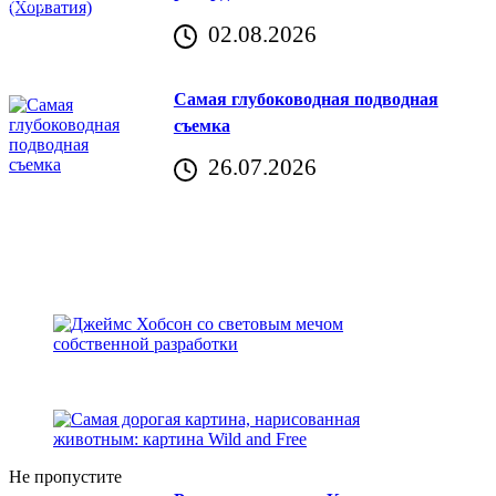
аричич
02.08.2026
Хорватия)
Самая глубоководная подводная
съемка
26.07.2026
Не пропустите