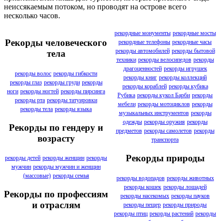
неиссякаемым потоком, но проводят на острове всего
несколько часов.
рекордные монументы
рекордные мосты
Рекорды человеческого
рекордные телефоны
рекордные часы
рекорды автомобилей
рекорды бытовой
тела
техники
рекорды велосипедов
рекорды
драгоценностей
рекорды игрушек
рекорды волос
рекорды гибкости
рекорды книг
рекорды коллекций
рекорды глаз
рекорды груди
рекорды
рекорды кораблей
рекорды кубика
ноги
рекорды ногтей
рекорды пирсинга
Рубика
рекорды кукол Барби
рекорды
рекорды рта
рекорды татуировки
мебели
рекорды мотоциклов
рекорды
рекорды тела
рекорды языка
музыкальных инструментов
рекорды
одежды
рекорды оружия
рекорды
Рекорды по гендеру и
предметов
рекорды самолетов
рекорды
возрасту
транспорта
Рекорды природы
рекорды детей
рекорды женщин
рекорды
мужчин
рекорды мужчин и женщин
(массовые)
рекорды семья
рекорды водопадов
рекорды животных
рекорды кошек
рекорды лошадей
Рекорды по профессиям
рекорды насекомых
рекорды пауков
и отраслям
рекорды пещер
рекорды природы
рекорды птиц
рекорды растений
рекорды