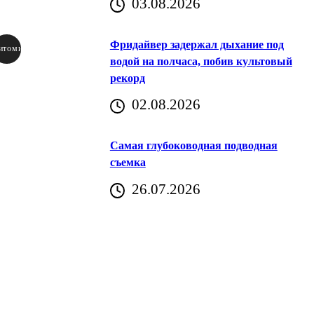
03.08.2026
Фридайвер задержал дыхание под
итомир
водой на полчаса, побив культовый
рекорд
аричич
02.08.2026
Хорватия)
Самая глубоководная подводная
съемка
26.07.2026