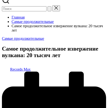
Главная
Самые продолжительные
Самое продолжительное извержение вулкана: 20 тысяч
лет
Опубликовано
Самые продолжительные
в
Самое продолжительное извержение
вулкана: 20 тысяч лет
Запись
Records Max
от