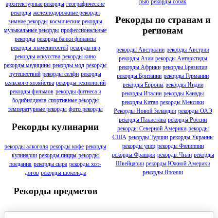
рыб
рекорды собак
архитектурные рекорды
географические
рекорды
железнодорожные рекорды
Рекорды по странам и
зимние рекорды
космические рекорды
регионам
музыкальные рекорды
профессиональные
рекорды
рекорды банки финансы
рекорды знаменитостей
рекорды игр
рекорды Австралии
рекорды Австрии
рекорды искусства
рекорды кино
рекорды Азии
рекорды Антарктиды
рекорды медицины
рекорды мод
рекорды
рекорды Африки
рекорды Бразилии
путешествий
рекорды селфи
рекорды
рекорды Британии
рекорды Германии
сельского хозяйства
рекорды технологий
рекорды Европы
рекорды Индии
рекорды фильмов
рекорды фитнеса и
рекорды Италии
рекорды Канады
бодибилдинга
спортивные рекорды
рекорды Китая
рекорды Мексики
температурные рекорды
фото рекорды
Рекорды Новой Зеландии
рекорды ОАЭ
рекорды Пакистана
рекорды России
Рекорды кулинарии
рекорды Северной Америки
рекорды
США
рекорды Турции
рекорды Украины
рекорды улиц
рекорды Филиппин
рекорды алкоголя
рекорды кофе
рекорды
рекорды Франции
рекорды Чили
рекорды
кулинарии
рекорды пиццы
рекорды
Швейцарии
рекорды Южной Америки
поедания
рекорды сыра
рекорды хот-
рекорды Японии
догов
рекорды шоколада
Рекорды предметов