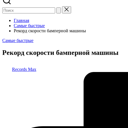
Главная
Самые быстрые
Рекорд скорости бамперной машины
Опубликовано
Самые быстрые
в
Рекорд скорости бамперной машины
Запись
Records Max
от