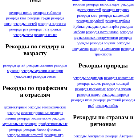
тела
техники
рекорды велосипедов
рекорды
драгоценностей
рекорды игрушек
рекорды волос
рекорды гибкости
рекорды книг
рекорды коллекций
рекорды глаз
рекорды груди
рекорды
рекорды кораблей
рекорды кубика
ноги
рекорды ногтей
рекорды пирсинга
Рубика
рекорды кукол Барби
рекорды
рекорды рта
рекорды татуировки
мебели
рекорды мотоциклов
рекорды
рекорды тела
рекорды языка
музыкальных инструментов
рекорды
одежды
рекорды оружия
рекорды
Рекорды по гендеру и
предметов
рекорды самолетов
рекорды
возрасту
транспорта
Рекорды природы
рекорды детей
рекорды женщин
рекорды
мужчин
рекорды мужчин и женщин
(массовые)
рекорды семья
рекорды водопадов
рекорды животных
рекорды кошек
рекорды лошадей
Рекорды по профессиям
рекорды насекомых
рекорды пауков
и отраслям
рекорды пещер
рекорды природы
рекорды птиц
рекорды растений
рекорды
рыб
рекорды собак
архитектурные рекорды
географические
рекорды
железнодорожные рекорды
Рекорды по странам и
зимние рекорды
космические рекорды
регионам
музыкальные рекорды
профессиональные
рекорды
рекорды банки финансы
рекорды знаменитостей
рекорды игр
рекорды Австралии
рекорды Австрии