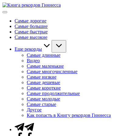
Перейти
Книга
к
Мировые
рекордов
содержимому
рекорды
Гиннесса
Самые дорогие
Гиннесса
Самые большие
Самые быстрые
Самые высокие
Еще рекорды
Самые длинные
Видео
Самые маленькие
Самые многочисленные
Самые низкие
Самые дешевые
Самые короткие
Самые продолжительные
Самые молодые
Самые старые
Другое
Как попасть в Книгу рекордов Гиннесса
Telegram
Facebook