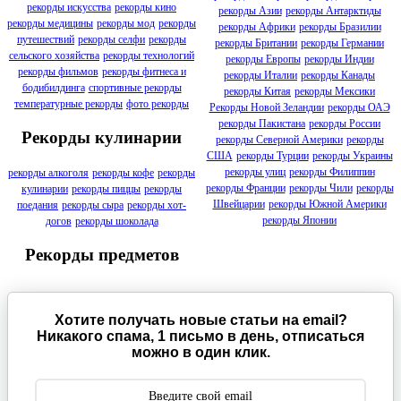
рекорды искусства
рекорды кино
рекорды Азии
рекорды Антарктиды
рекорды медицины
рекорды мод
рекорды
рекорды Африки
рекорды Бразилии
путешествий
рекорды селфи
рекорды
рекорды Британии
рекорды Германии
сельского хозяйства
рекорды технологий
рекорды Европы
рекорды Индии
рекорды фильмов
рекорды фитнеса и
рекорды Италии
рекорды Канады
бодибилдинга
спортивные рекорды
рекорды Китая
рекорды Мексики
температурные рекорды
фото рекорды
Рекорды Новой Зеландии
рекорды ОАЭ
рекорды Пакистана
рекорды России
Рекорды кулинарии
рекорды Северной Америки
рекорды
США
рекорды Турции
рекорды Украины
рекорды улиц
рекорды Филиппин
рекорды алкоголя
рекорды кофе
рекорды
рекорды Франции
рекорды Чили
рекорды
кулинарии
рекорды пиццы
рекорды
Швейцарии
рекорды Южной Америки
поедания
рекорды сыра
рекорды хот-
рекорды Японии
догов
рекорды шоколада
Рекорды предметов
Хотите получать новые статьи на email?
Никакого спама, 1 письмо в день, отписаться
можно в один клик.