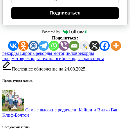
Подписаться
Powered by
Поделиться:
Метки:
рекорды Европы
рекорды мотоциклов
рекорды
предметов
рекорды технологий
рекорды транспорта
Последнее обновление на 24.08.2025
Навигация
Предыдущая запись
записи
Самые высокие родители: Кейши и Вилко Ван
Клиф-Болтон
Следующая запись