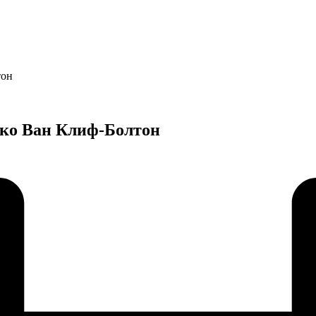
тон
лко Ван Клиф-Болтон