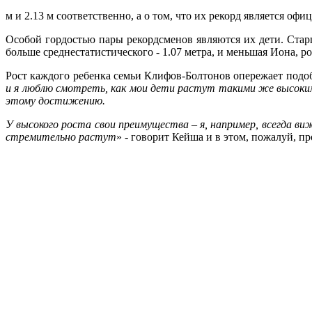
м и 2.13 м соответственно, а о том, что их рекорд является о
Особой гордостью пары рекордсменов являются их дети. Старш
больше среднестатистического - 1.07 метра, и меньшая Иона, рос
Рост каждого ребенка семьи Клифов-Болтонов опережает подобн
и я люблю смотреть, как мои дети растут такими же высоким
этому достижению.
У высокого роста свои преимущества – я, например, всегда ви
стремительно растут
» - говорит Кейша и в этом, пожалуй, 