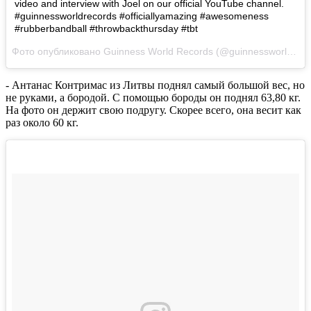
video and interview with Joel on our official YouTube channel.
#guinnessworldrecords #officiallyamazing #awesomeness
#rubberbandball #throwbackthursday #tbt
Фото опубликовано Guinness World Records (@guinnessworldrecords)
- Антанас Контримас из Литвы поднял самый большой вес, но
не руками, а бородой. С помощью бороды он поднял 63,80 кг.
На фото он держит свою подругу. Скорее всего, она весит как
раз около 60 кг.