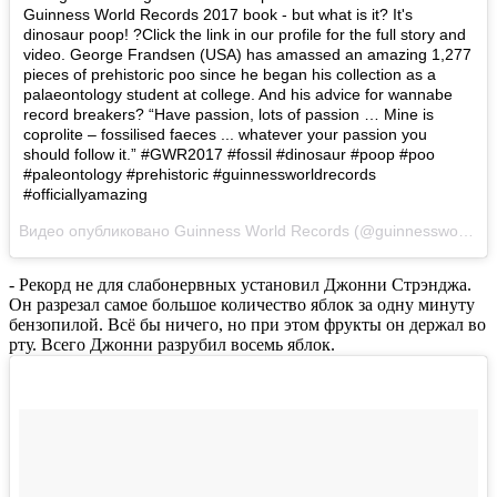
Guinness World Records 2017 book - but what is it? It's
dinosaur poop! ?Click the link in our profile for the full story and
video. George Frandsen (USA) has amassed an amazing 1,277
pieces of prehistoric poo since he began his collection as a
palaeontology student at college. And his advice for wannabe
record breakers? “Have passion, lots of passion … Mine is
coprolite – fossilised faeces ... whatever your passion you
should follow it.” #GWR2017 #fossil #dinosaur #poop #poo
#paleontology #prehistoric #guinnessworldrecords
#officiallyamazing
Видео опубликовано Guinness World Records (@guinnessworldrecords)
- Рекорд не для слабонервных установил Джонни Стрэнджа.
Он разрезал самое большое количество яблок за одну минуту
бензопилой. Всё бы ничего, но при этом фрукты он держал во
рту. Всего Джонни разрубил восемь яблок.