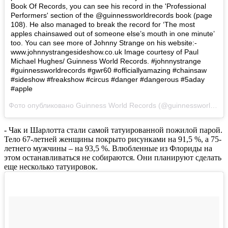
Book Of Records, you can see his record in the 'Professional
Performers' section of the @guinnessworldrecords book (page
108). He also managed to break the record for ‘The most
apples chainsawed out of someone else’s mouth in one minute’
too. You can see more of Johnny Strange on his website:-
www.johnnystrangesideshow.co.uk Image courtesy of Paul
Michael Hughes/ Guinness World Records. #johnnystrange
#guinnessworldrecords #gwr60 #officiallyamazing #chainsaw
#sideshow #freakshow #circus #danger #dangerous #5aday
#apple
Фото опубликовано Guinness World Records (@guinnessworldrecords)
- Чак и Шарлотта стали самой татуированной пожилой парой.
Тело 67-летней женщины покрыто рисунками на 91,5 %, а 75-
летнего мужчины – на 93,5 %. Влюбленные из Флориды на
этом останавливаться не собираются. Они планируют сделать
еще несколько татуировок.