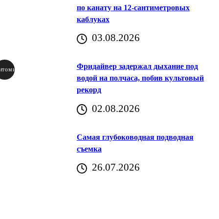
по канату на 12-сантиметровых
каблуках
03.08.2026
Фридайвер задержал дыхание под
итомир
водой на полчаса, побив культовый
рекорд
аричич
02.08.2026
Хорватия)
Самая глубоководная подводная
съемка
26.07.2026