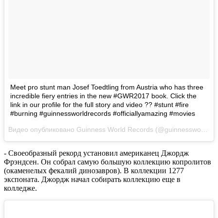
Meet pro stunt man Josef Toedtling from Austria who has three
incredible fiery entries in the new #GWR2017 book. Click the
link in our profile for the full story and video ?? #stunt #fire
#burning #guinnessworldrecords #officiallyamazing #movies
Видео опубликовано Guinness World Records (@guinnessworldrecords)
- Своеобразный рекорд установил американец Джордж
Фрэндсен. Он собрал самую большую коллекцию копролитов
(окаменелых фекалий динозавров). В коллекции 1277
экспоната. Джордж начал собирать коллекцию еще в
колледже.