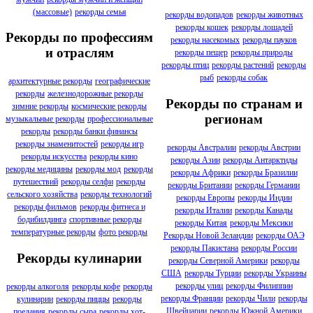
(массовые)
рекорды семья
рекорды водопадов
рекорды животных
рекорды кошек
рекорды лошадей
Рекорды по профессиям
рекорды насекомых
рекорды пауков
и отраслям
рекорды пещер
рекорды природы
рекорды птиц
рекорды растений
рекорды
рыб
рекорды собак
архитектурные рекорды
географические
рекорды
железнодорожные рекорды
Рекорды по странам и
зимние рекорды
космические рекорды
регионам
музыкальные рекорды
профессиональные
рекорды
рекорды банки финансы
рекорды знаменитостей
рекорды игр
рекорды Австралии
рекорды Австрии
рекорды искусства
рекорды кино
рекорды Азии
рекорды Антарктиды
рекорды медицины
рекорды мод
рекорды
рекорды Африки
рекорды Бразилии
путешествий
рекорды селфи
рекорды
рекорды Британии
рекорды Германии
сельского хозяйства
рекорды технологий
рекорды Европы
рекорды Индии
рекорды фильмов
рекорды фитнеса и
рекорды Италии
рекорды Канады
бодибилдинга
спортивные рекорды
рекорды Китая
рекорды Мексики
температурные рекорды
фото рекорды
Рекорды Новой Зеландии
рекорды ОАЭ
рекорды Пакистана
рекорды России
Рекорды кулинарии
рекорды Северной Америки
рекорды
США
рекорды Турции
рекорды Украины
рекорды улиц
рекорды Филиппин
рекорды алкоголя
рекорды кофе
рекорды
рекорды Франции
рекорды Чили
рекорды
кулинарии
рекорды пиццы
рекорды
Швейцарии
рекорды Южной Америки
поедания
рекорды сыра
рекорды хот-