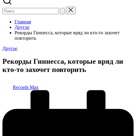
Главная
Другое
Рекорды Гиннесса, которые вряд ли кто-то захочет
повторить
Опубликовано
Другое
в
Рекорды Гиннесса, которые вряд ли
кто-то захочет повторить
Запись
Records Max
от