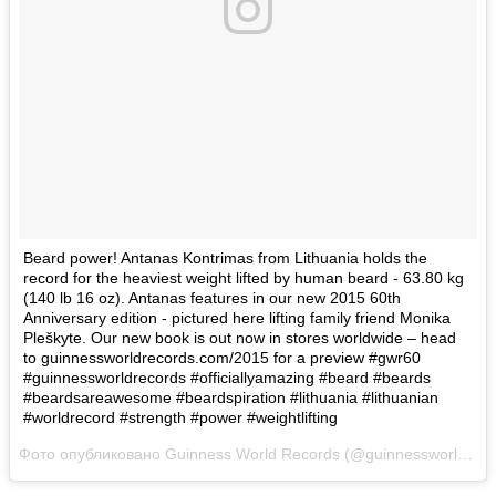
Beard power! Antanas Kontrimas from Lithuania holds the
record for the heaviest weight lifted by human beard - 63.80 kg
(140 lb 16 oz). Antanas features in our new 2015 60th
Anniversary edition - pictured here lifting family friend Monika
Pleškyte. Our new book is out now in stores worldwide – head
to guinnessworldrecords.com/2015 for a preview #gwr60
#guinnessworldrecords #officiallyamazing #beard #beards
#beardsareawesome #beardspiration #lithuania #lithuanian
#worldrecord #strength #power #weightlifting
Фото опубликовано Guinness World Records (@guinnessworldrecords)