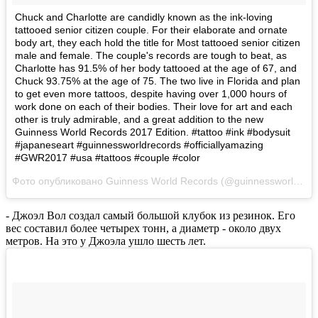
Chuck and Charlotte are candidly known as the ink-loving
tattooed senior citizen couple. For their elaborate and ornate
body art, they each hold the title for Most tattooed senior citizen
male and female. The couple's records are tough to beat, as
Charlotte has 91.5% of her body tattooed at the age of 67, and
Chuck 93.75% at the age of 75. The two live in Florida and plan
to get even more tattoos, despite having over 1,000 hours of
work done on each of their bodies. Their love for art and each
other is truly admirable, and a great addition to the new
Guinness World Records 2017 Edition. #tattoo #ink #bodysuit
#japaneseart #guinnessworldrecords #officiallyamazing
#GWR2017 #usa #tattoos #couple #color
Фото опубликовано Guinness World Records (@guinnessworldrecords)
- Джоэл Вол создал самый большой клубок из резинок. Его
вес составил более четырех тонн, а диаметр - около двух
метров. На это у Джоэла ушло шесть лет.