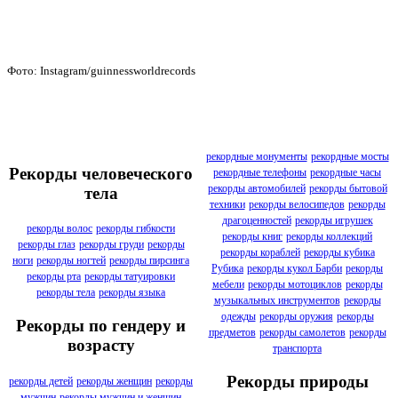
Фото: Instagram/guinnessworldrecords
рекордные монументы
рекордные мосты
Рекорды человеческого
рекордные телефоны
рекордные часы
рекорды автомобилей
рекорды бытовой
тела
техники
рекорды велосипедов
рекорды
драгоценностей
рекорды игрушек
рекорды волос
рекорды гибкости
рекорды книг
рекорды коллекций
рекорды глаз
рекорды груди
рекорды
рекорды кораблей
рекорды кубика
ноги
рекорды ногтей
рекорды пирсинга
Рубика
рекорды кукол Барби
рекорды
рекорды рта
рекорды татуировки
мебели
рекорды мотоциклов
рекорды
рекорды тела
рекорды языка
музыкальных инструментов
рекорды
одежды
рекорды оружия
рекорды
Рекорды по гендеру и
предметов
рекорды самолетов
рекорды
возрасту
транспорта
Рекорды природы
рекорды детей
рекорды женщин
рекорды
мужчин
рекорды мужчин и женщин