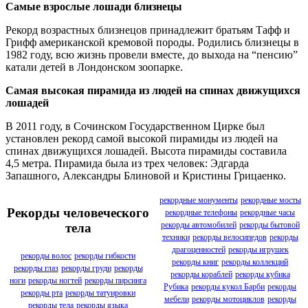
Самые взрослые лошади близнецы
Рекорд возрастных близнецов принадлежит братьям Тафф и
Грифф американской кремовой породы. Родились близнецы в
1982 году, всю жизнь провели вместе, до выхода на “пенсию”
катали детей в Лондонском зоопарке.
Самая высокая пирамида из людей на спинах движущихся
лошадей
В 2011 году, в Сочинском Государственном Цирке был
установлен рекорд самой высокой пирамиды из людей на
спинах движущихся лошадей. Высота пирамиды составила
4,5 метра. Пирамида была из трех человек: Эдгарда
Запашного, Александры Блиновой и Кристины Грицаенко.
рекордные монументы
рекордные мосты
Рекорды человеческого
рекордные телефоны
рекордные часы
рекорды автомобилей
рекорды бытовой
тела
техники
рекорды велосипедов
рекорды
драгоценностей
рекорды игрушек
рекорды волос
рекорды гибкости
рекорды книг
рекорды коллекций
рекорды глаз
рекорды груди
рекорды
рекорды кораблей
рекорды кубика
ноги
рекорды ногтей
рекорды пирсинга
Рубика
рекорды кукол Барби
рекорды
рекорды рта
рекорды татуировки
мебели
рекорды мотоциклов
рекорды
рекорды тела
рекорды языка