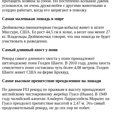
протащить хозяина за собой. Но постепенно Большой Джейк
успокоился, он очень дружелюбен с другими животными и
усердно работает, когда его запрягают в повозку.
Самая маленькая лошадь в мире
Дюймовочка (миниатюрная гнедая кобыла) живет в штате
Миссури, США. Ее рост 44,5 см в холке, а весит она менее 27
кг. Владельцы Дюймовочки говорят, что она никогда не будет
участвовать в разведении.
Самый длинный хвост у пони
Рекорд самого длинного хвоста у пони принадлежит
шетлендскому пони Голден Шанте. В 2010 году, длина хвоста
семилетнего пони составляла чуть более 4,08 метров. Голден
Шанте живет США на ферме Бруквуд.
Самое высокое препятствие преодоленное на лошади
По данным FEI рекорд по прыжкам в высоту принадлежит
английскому чистокровному жеребцу Гуасо (Huaso). В 1949
году чилийский капитан Альберто Ларрагуибель Моралес на
Гуасо преодолел препятствие высотой в 2,47 м. Это самый
продолжительный рекорд, он до сих пор не побит.