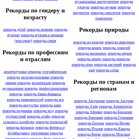
музыкальных инструментов
рекорды
одежды
рекорды оружия
рекорды
Рекорды по гендеру и
предметов
рекорды самолетов
рекорды
возрасту
транспорта
Рекорды природы
рекорды детей
рекорды женщин
рекорды
мужчин
рекорды мужчин и женщин
(массовые)
рекорды семья
рекорды водопадов
рекорды животных
рекорды кошек
рекорды лошадей
Рекорды по профессиям
рекорды насекомых
рекорды пауков
и отраслям
рекорды пещер
рекорды природы
рекорды птиц
рекорды растений
рекорды
рыб
рекорды собак
архитектурные рекорды
географические
рекорды
железнодорожные рекорды
Рекорды по странам и
зимние рекорды
космические рекорды
регионам
музыкальные рекорды
профессиональные
рекорды
рекорды банки финансы
рекорды знаменитостей
рекорды игр
рекорды Австралии
рекорды Австрии
рекорды искусства
рекорды кино
рекорды Азии
рекорды Антарктиды
рекорды медицины
рекорды мод
рекорды
рекорды Африки
рекорды Бразилии
путешествий
рекорды селфи
рекорды
рекорды Британии
рекорды Германии
сельского хозяйства
рекорды технологий
рекорды Европы
рекорды Индии
рекорды фильмов
рекорды фитнеса и
рекорды Италии
рекорды Канады
бодибилдинга
спортивные рекорды
рекорды Китая
рекорды Мексики
температурные рекорды
фото рекорды