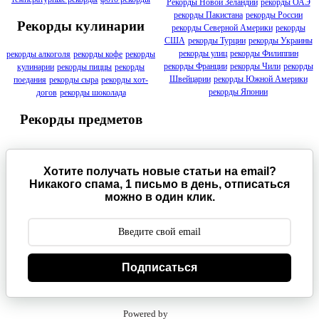
Рекорды Новой Зеландии
рекорды ОАЭ
рекорды Пакистана
рекорды России
Рекорды кулинарии
рекорды Северной Америки
рекорды
США
рекорды Турции
рекорды Украины
рекорды улиц
рекорды Филиппин
рекорды алкоголя
рекорды кофе
рекорды
рекорды Франции
рекорды Чили
рекорды
кулинарии
рекорды пиццы
рекорды
Швейцарии
рекорды Южной Америки
поедания
рекорды сыра
рекорды хот-
рекорды Японии
догов
рекорды шоколада
Рекорды предметов
Хотите получать новые статьи на email?
Никакого спама, 1 письмо в день, отписаться
можно в один клик.
Подписаться
Powered by