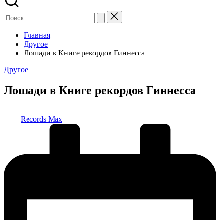
Главная
Другое
Лошади в Книге рекордов Гиннесса
Опубликовано
Другое
в
Лошади в Книге рекордов Гиннесса
Запись
Records Max
от