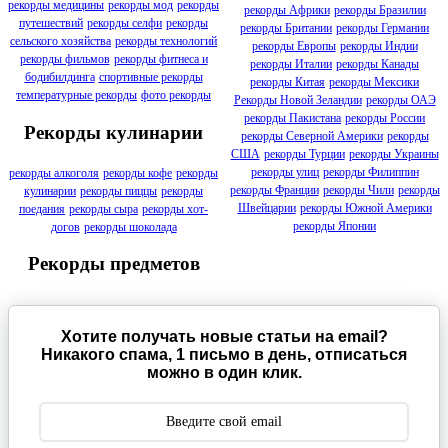
рекорды медицины
рекорды мод
рекорды
рекорды Африки
рекорды Бразилии
путешествий
рекорды селфи
рекорды
рекорды Британии
рекорды Германии
сельского хозяйства
рекорды технологий
рекорды Европы
рекорды Индии
рекорды фильмов
рекорды фитнеса и
рекорды Италии
рекорды Канады
бодибилдинга
спортивные рекорды
рекорды Китая
рекорды Мексики
температурные рекорды
фото рекорды
Рекорды Новой Зеландии
рекорды ОАЭ
рекорды Пакистана
рекорды России
Рекорды кулинарии
рекорды Северной Америки
рекорды
США
рекорды Турции
рекорды Украины
рекорды улиц
рекорды Филиппин
рекорды алкоголя
рекорды кофе
рекорды
рекорды Франции
рекорды Чили
рекорды
кулинарии
рекорды пиццы
рекорды
Швейцарии
рекорды Южной Америки
поедания
рекорды сыра
рекорды хот-
рекорды Японии
догов
рекорды шоколада
Рекорды предметов
Хотите получать новые статьи на email?
Никакого спама, 1 письмо в день, отписаться
можно в один клик.