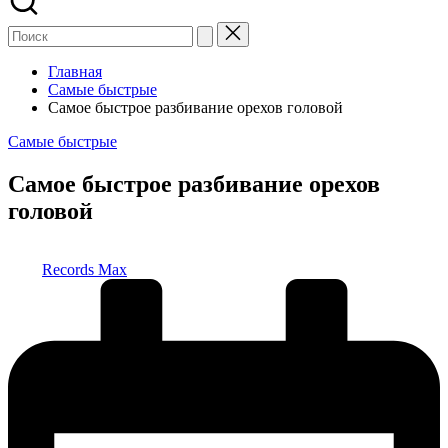
Главная
Самые быстрые
Самое быстрое разбивание орехов головой
Опубликовано
Самые быстрые
в
Самое быстрое разбивание орехов
головой
Запись
Records Max
от