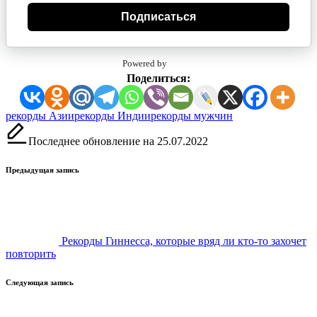
Подписаться
Powered by
Поделиться:
Метки:
рекорды Азии
рекорды Индии
рекорды мужчин
Последнее обновление на 25.07.2022
Навигация
Предыдущая запись
записи
Рекорды Гиннесса, которые вряд ли кто-то захочет
повторить
Следующая запись