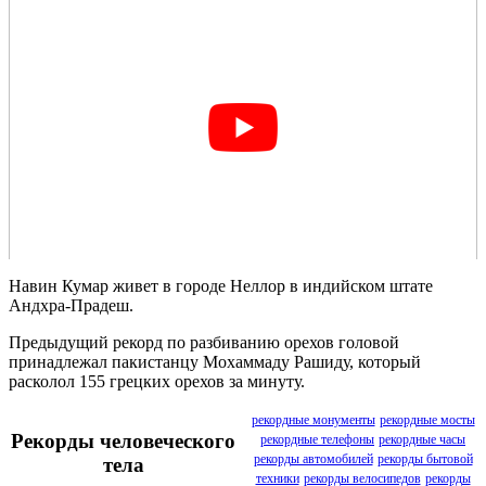
Навин Кумар живет в городе Неллор в индийском штате
Андхра-Прадеш.
Предыдущий рекорд по разбиванию орехов головой
принадлежал пакистанцу Мохаммаду Рашиду, который
расколол 155 грецких орехов за минуту.
рекордные монументы
рекордные мосты
Рекорды человеческого
рекордные телефоны
рекордные часы
рекорды автомобилей
рекорды бытовой
тела
техники
рекорды велосипедов
рекорды