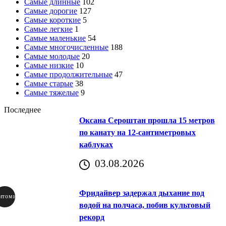
Самые длинные
102
Самые дорогие
127
Самые короткие
5
Самые легкие
1
Самые маленькие
54
Самые многочисленные
188
Самые молодые
20
Самые низкие
10
Самые продолжительные
47
Самые старые
38
Самые тяжелые
9
Последнее
Оксана Сероштан прошла 15 метров
по канату на 12-сантиметровых
каблуках
03.08.2026
Фридайвер задержал дыхание под
итомир
водой на полчаса, побив культовый
рекорд
аричич