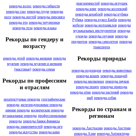
драгоценностей
рекорды игрушек
рекорды волос
рекорды гибкости
рекорды книг
рекорды коллекций
рекорды глаз
рекорды груди
рекорды
рекорды кораблей
рекорды кубика
ноги
рекорды ногтей
рекорды пирсинга
Рубика
рекорды кукол Барби
рекорды
рекорды рта
рекорды татуировки
мебели
рекорды мотоциклов
рекорды
рекорды тела
рекорды языка
музыкальных инструментов
рекорды
одежды
рекорды оружия
рекорды
Рекорды по гендеру и
предметов
рекорды самолетов
рекорды
возрасту
транспорта
Рекорды природы
рекорды детей
рекорды женщин
рекорды
мужчин
рекорды мужчин и женщин
(массовые)
рекорды семья
рекорды водопадов
рекорды животных
рекорды кошек
рекорды лошадей
Рекорды по профессиям
рекорды насекомых
рекорды пауков
и отраслям
рекорды пещер
рекорды природы
рекорды птиц
рекорды растений
рекорды
рыб
рекорды собак
архитектурные рекорды
географические
рекорды
железнодорожные рекорды
Рекорды по странам и
зимние рекорды
космические рекорды
регионам
музыкальные рекорды
профессиональные
рекорды
рекорды банки финансы
рекорды знаменитостей
рекорды игр
рекорды Австралии
рекорды Австрии
рекорды искусства
рекорды кино
рекорды Азии
рекорды Антарктиды