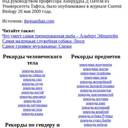
под руководством профессора Анируддха Д Пателя из
Университета Тафтса, было опубликовано в журнале Current
Biology 26 мая 2009 года.
Источник:
theguardian.com
Читайте также:
Что умеет самая тренированная рыба – Альберт Эйнштейн
Самая маленькая служебная собака: Люси
Самое громкое мурлыканье: Смоки
Рекорды человеческого
Рекорды предметов
тела
рекордные монументы
рекордные мосты
рекорды волос
рекордные телефоны
рекорды гибкости
рекордные часы
рекорды глаз
рекорды автомобилей
рекорды груди
рекорды бытовой техники
рекорды ноги
рекорды велосипедов
рекорды ногтей
рекорды драгоценностей
рекорды пирсинга
рекорды игрушек
рекорды рта
рекорды книг
рекорды татуировки
рекорды коллекций
рекорды тела
рекорды кораблей
рекорды языка
рекорды кубика Рубика
рекорды кукол Барби
Рекорды по гендеру и
рекорды мебели