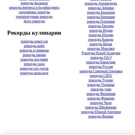
рекорды фильмов
рекорды Антарктиды
рекорды фитнеса и бодибилдинга
рекорды Африки
спортивные рекорды
рекорды Бразилии
температурные рекорды
рекорды Британии
фото рекорды
рекорды Германии
рекорды Европы
рекорды Индии
Рекорды кулинарии
рекорды Италии
рекорды Канады
рекорды алкоголя
рекорды Китая
рекорды кофе
рекорды Мексики
рекорды кулинарии
Рекорды Новой Зеландии
рекорды пиццы
рекорды ОАЭ
рекорды поедания
рекорды Пакистана
рекорды сыра
рекорды России
рекорды хот-догов
рекорды Северной Америки
рекорды шоколада
рекорды США
рекорды Турции
рекорды Украины
рекорды улиц
рекорды Филиппин
рекорды Франции
рекорды Чили
рекорды Швейцарии
рекорды Южной Америки
рекорды Японии