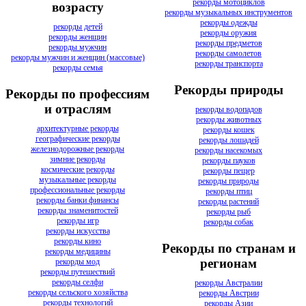
рекорды мотоциклов
возрасту
рекорды музыкальных инструментов
рекорды одежды
рекорды детей
рекорды оружия
рекорды женщин
рекорды предметов
рекорды мужчин
рекорды самолетов
рекорды мужчин и женщин (массовые)
рекорды транспорта
рекорды семья
Рекорды природы
Рекорды по профессиям
и отраслям
рекорды водопадов
рекорды животных
архитектурные рекорды
рекорды кошек
географические рекорды
рекорды лошадей
железнодорожные рекорды
рекорды насекомых
зимние рекорды
рекорды пауков
космические рекорды
рекорды пещер
музыкальные рекорды
рекорды природы
профессиональные рекорды
рекорды птиц
рекорды банки финансы
рекорды растений
рекорды знаменитостей
рекорды рыб
рекорды игр
рекорды собак
рекорды искусства
рекорды кино
Рекорды по странам и
рекорды медицины
регионам
рекорды мод
рекорды путешествий
рекорды селфи
рекорды Австралии
рекорды сельского хозяйства
рекорды Австрии
рекорды технологий
рекорды Азии