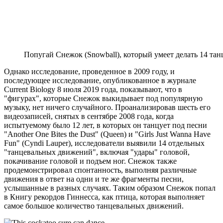
Попугай Снежок (Snowball), который умеет делать 14 т
Однако исследование, проведенное в 2009 году, и
последующее исследование, опубликованное в журнале
Current Biology 8 июля 2019 года, показывают, что в
"фигурах", которые Снежок выкидывает под популярную
музыку, нет ничего случайного. Проанализировав шесть его
видеозаписей, снятых в сентябре 2008 года, когда
испытуемому было 12 лет, в которых он танцует под песни
"Another One Bites the Dust" (Queen) и "Girls Just Wanna Have
Fun" (Cyndi Lauper), исследователи выявили 14 отдельных
"танцевальных движений", включая "удары" головой,
покачивание головой и подъем ног. Снежок также
продемонстрировал спонтанность, выполняя различные
движения в ответ на одни и те же фрагменты песни,
услышанные в разных случаях. Таким образом Снежок попал
в Книгу рекордов Гиннесса, как птица, которая выполняет
самое большое количество танцевальных движений.