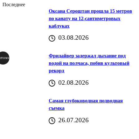
Последнее
Оксана Сероштан прошла 15 метров
по канату на 12-сантиметровых
каблуках
03.08.2026
Фридайвер задержал дыхание под
итомир
водой на полчаса, побив культовый
рекорд
аричич
02.08.2026
Хорватия)
Самая глубоководная подводная
съемка
26.07.2026