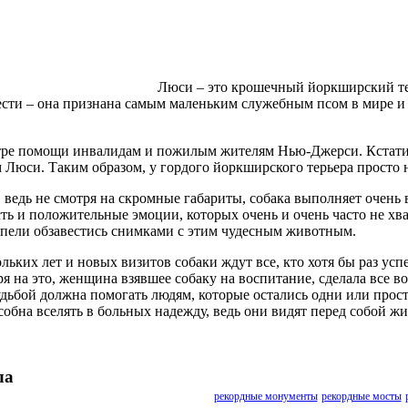
Люси – это крошечный йоркширский терь
 чести – она признана самым маленьким служебным псом в мире
нтре помощи инвалидам и пожилым жителям Нью-Джерси. Кстати,
м Люси. Таким образом, у гордого йоркширского терьера просто 
, ведь не смотря на скромные габариты, собака выполняет очен
ость и положительные эмоции, которых очень и очень часто не х
успели обзавестись снимками с этим чудесным животным.
ьких лет и новых визитов собаки ждут все, кто хотя бы раз ус
ря на это, женщина взявшее собаку на воспитание, сделала все в
удьбой должна помогать людям, которые остались одни или прост
бна вселять в больных надежду, ведь они видят перед собой ж
ла
рекордные монументы
рекордные мосты