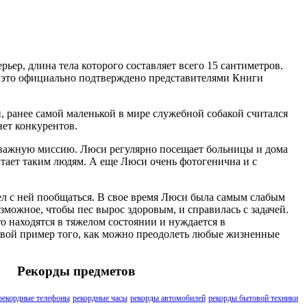
ер, длина тела которого составляет всего 15 сантиметров.
 и это официально подтверждено представителями Книги
 ранее самой маленькой в мире служебной собакой считался
нет конкурентов.
ь важную миссию. Люси регулярно посещает больницы и дома
ватает таким людям. А еще Люси очень фотогенична и с
пел с ней пообщаться. В свое время Люси была самым слабым
озможное, чтобы пес вырос здоровым, и справилась с задачей.
о находятся в тяжелом состоянии и нуждается в
ивой пример того, как можно преодолеть любые жизненные
Рекорды предметов
рекордные телефоны
рекордные часы
рекорды автомобилей
рекорды бытовой техники