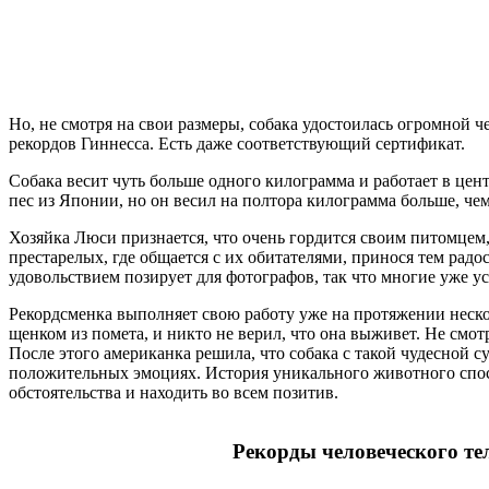
Но, не смотря на свои размеры, собака удостоилась огромной
рекордов Гиннесса. Есть даже соответствующий сертификат.
Собака весит чуть больше одного килограмма и работает в це
пес из Японии, но он весил на полтора килограмма больше, че
Хозяйка Люси признается, что очень гордится своим питомцем
престарелых, где общается с их обитателями, принося тем рад
удовольствием позирует для фотографов, так что многие уже 
Рекордсменка выполняет свою работу уже на протяжении нескол
щенком из помета, и никто не верил, что она выживет. Не смот
После этого американка решила, что собака с такой чудесной с
положительных эмоциях. История уникального животного спосо
обстоятельства и находить во всем позитив.
Рекорды человеческого те