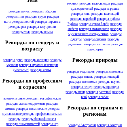
техники
рекорды велосипедов
рекорды
драгоценностей
рекорды игрушек
рекорды волос
рекорды гибкости
рекорды книг
рекорды коллекций
рекорды глаз
рекорды груди
рекорды
рекорды кораблей
рекорды кубика
ноги
рекорды ногтей
рекорды пирсинга
Рубика
рекорды кукол Барби
рекорды
рекорды рта
рекорды татуировки
мебели
рекорды мотоциклов
рекорды
рекорды тела
рекорды языка
музыкальных инструментов
рекорды
одежды
рекорды оружия
рекорды
Рекорды по гендеру и
предметов
рекорды самолетов
рекорды
возрасту
транспорта
Рекорды природы
рекорды детей
рекорды женщин
рекорды
мужчин
рекорды мужчин и женщин
(массовые)
рекорды семья
рекорды водопадов
рекорды животных
рекорды кошек
рекорды лошадей
Рекорды по профессиям
рекорды насекомых
рекорды пауков
и отраслям
рекорды пещер
рекорды природы
рекорды птиц
рекорды растений
рекорды
рыб
рекорды собак
архитектурные рекорды
географические
рекорды
железнодорожные рекорды
Рекорды по странам и
зимние рекорды
космические рекорды
регионам
музыкальные рекорды
профессиональные
рекорды
рекорды банки финансы
рекорды знаменитостей
рекорды игр
рекорды Австралии
рекорды Австрии