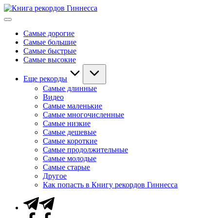
Перейти
Книга
к
Мировые
рекордов
содержимому
рекорды
Гиннесса
Самые дорогие
Гиннесса
Самые большие
Самые быстрые
Самые высокие
Еще рекорды
Самые длинные
Видео
Самые маленькие
Самые многочисленные
Самые низкие
Самые дешевые
Самые короткие
Самые продолжительные
Самые молодые
Самые старые
Другое
Как попасть в Книгу рекордов Гиннесса
Telegram
Facebook