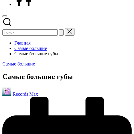
Главная
Самые большие
Самые большие губы
Опубликовано
Самые большие
в
Самые большие губы
Запись
Records Max
от