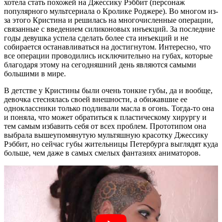
хотела стать похожей на Джессику Рэббит (персонаж
популярного мультсериала о Кролике Роджере). Во многом из-
за этого Кристина и решилась на многочисленные операции,
связанные с введением силиконовых инъекций. За последние
годы девушка успела сделать более ста инъекций и не
собирается останавливаться на достигнутом. Интересно, что
все операции проводились исключительно на губах, которые
благодаря этому на сегодняшний день являются самыми
большими в мире.
В детстве у Кристины были очень тонкие губы, да и вообще,
девочка стеснялась своей внешности, а обижавшие ее
одноклассники только подливали масла в огонь. Тогда-то она
и поняла, что может обратиться к пластическому хирургу и
тем самым избавить себя от всех проблем. Прототипом она
выбрала вышеупомянутую мультяшную красотку Джессику
Рэббит, но сейчас губы жительницы Петербурга выглядят куда
больше, чем даже в самых смелых фантазиях аниматоров.