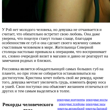
У Рэй нет молодого человека, но девушка не отчаивается и
считает, что обязательно встретит свою любовь. Она даже
уверена, что поцелуи станут только слаще, благодаря
особенностям ее губ и она сделает своего мужчину самым
счастливым человеком в мире. Жительница Северной
столицы настолько привыкла к операциям, что воспринимает
их, словно очередной визит в магазин и давно не реагирует на
замечания родных и близких.
Россиянка является обладательницей самых больших губ на
планете, но при этом не собирается останавливаться на
достигнутом. Кристина хочет побить свой же рекорд, кроме
того, девушка мечтает увеличить грудь, изменить форму носа
и ушей. Свои поступки она объясняет желанием отличаться от
других и тем самым выделяться в толпе.
рекордные монументы
рекордные мосты
Рекорды человеческого
рекордные телефоны
рекордные часы
рекорды автомобилей
рекорды бытовой
тела