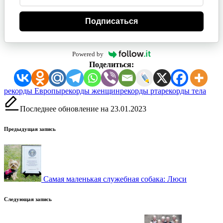
Подписаться
Powered by
Поделиться:
Метки:
рекорды Европы
рекорды женщин
рекорды рта
рекорды тела
Последнее обновление на 23.01.2023
Навигация
Предыдущая запись
записи
Самая маленькая служебная собака: Люси
Следующая запись