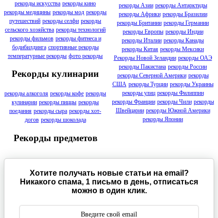
рекорды искусства
рекорды кино
рекорды Азии
рекорды Антарктиды
рекорды медицины
рекорды мод
рекорды
рекорды Африки
рекорды Бразилии
путешествий
рекорды селфи
рекорды
рекорды Британии
рекорды Германии
сельского хозяйства
рекорды технологий
рекорды Европы
рекорды Индии
рекорды фильмов
рекорды фитнеса и
рекорды Италии
рекорды Канады
бодибилдинга
спортивные рекорды
рекорды Китая
рекорды Мексики
температурные рекорды
фото рекорды
Рекорды Новой Зеландии
рекорды ОАЭ
рекорды Пакистана
рекорды России
Рекорды кулинарии
рекорды Северной Америки
рекорды
США
рекорды Турции
рекорды Украины
рекорды улиц
рекорды Филиппин
рекорды алкоголя
рекорды кофе
рекорды
рекорды Франции
рекорды Чили
рекорды
кулинарии
рекорды пиццы
рекорды
Швейцарии
рекорды Южной Америки
поедания
рекорды сыра
рекорды хот-
рекорды Японии
догов
рекорды шоколада
Рекорды предметов
Хотите получать новые статьи на email?
Никакого спама, 1 письмо в день, отписаться
можно в один клик.