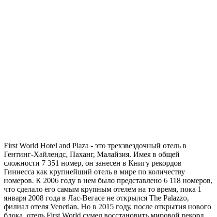
First World Hotel and Plaza - это трехзвездочный отель в
Гентинг-Хайлендс, Паханг, Малайзия. Имея в общей
сложности 7 351 номер, он занесен в Книгу рекордов
Гиннесса как крупнейший отель в мире по количеству
номеров. К 2006 году в нем было представлено 6 118 номеров,
что сделало его самым крупным отелем на то время, пока 1
января 2008 года в Лас-Вегасе не открылся The Palazzo,
филиал отеля Venetian. Но в 2015 году, после открытия нового
блока, отель First World сумел восстановить мировой рекорд