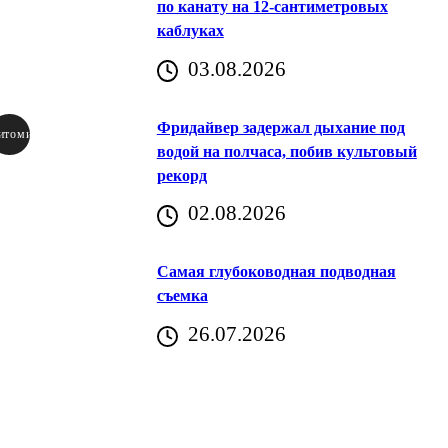
по канату на 12-сантиметровых
каблуках
03.08.2026
Фридайвер задержал дыхание под
итомир
водой на полчаса, побив культовый
рекорд
аричич
02.08.2026
Хорватия)
Самая глубоководная подводная
съемка
26.07.2026