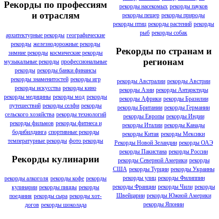
Рекорды по профессиям
рекорды насекомых
рекорды пауков
и отраслям
рекорды пещер
рекорды природы
рекорды птиц
рекорды растений
рекорды
рыб
рекорды собак
архитектурные рекорды
географические
рекорды
железнодорожные рекорды
Рекорды по странам и
зимние рекорды
космические рекорды
регионам
музыкальные рекорды
профессиональные
рекорды
рекорды банки финансы
рекорды знаменитостей
рекорды игр
рекорды Австралии
рекорды Австрии
рекорды искусства
рекорды кино
рекорды Азии
рекорды Антарктиды
рекорды медицины
рекорды мод
рекорды
рекорды Африки
рекорды Бразилии
путешествий
рекорды селфи
рекорды
рекорды Британии
рекорды Германии
сельского хозяйства
рекорды технологий
рекорды Европы
рекорды Индии
рекорды фильмов
рекорды фитнеса и
рекорды Италии
рекорды Канады
бодибилдинга
спортивные рекорды
рекорды Китая
рекорды Мексики
температурные рекорды
фото рекорды
Рекорды Новой Зеландии
рекорды ОАЭ
рекорды Пакистана
рекорды России
Рекорды кулинарии
рекорды Северной Америки
рекорды
США
рекорды Турции
рекорды Украины
рекорды улиц
рекорды Филиппин
рекорды алкоголя
рекорды кофе
рекорды
рекорды Франции
рекорды Чили
рекорды
кулинарии
рекорды пиццы
рекорды
Швейцарии
рекорды Южной Америки
поедания
рекорды сыра
рекорды хот-
рекорды Японии
догов
рекорды шоколада