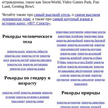
аттракционы, такие как SnowWorld, Video Games Park, Fun
Land, Genting Bowl.
Читайте также про
самый высокий отель
, о
самом высоком
деревянном доме
, а также про
самый крупный взрыв в
истории кино: «007: Спектр»
.
рекордные монументы
рекордные мосты
Рекорды человеческого
рекордные телефоны
рекордные часы
рекорды автомобилей
рекорды бытовой
тела
техники
рекорды велосипедов
рекорды
драгоценностей
рекорды игрушек
рекорды волос
рекорды гибкости
рекорды книг
рекорды коллекций
рекорды глаз
рекорды груди
рекорды
рекорды кораблей
рекорды кубика
ноги
рекорды ногтей
рекорды пирсинга
Рубика
рекорды кукол Барби
рекорды
рекорды рта
рекорды татуировки
мебели
рекорды мотоциклов
рекорды
рекорды тела
рекорды языка
музыкальных инструментов
рекорды
одежды
рекорды оружия
рекорды
Рекорды по гендеру и
предметов
рекорды самолетов
рекорды
возрасту
транспорта
Рекорды природы
рекорды детей
рекорды женщин
рекорды
мужчин
рекорды мужчин и женщин
(массовые)
рекорды семья
рекорды водопадов
рекорды животных
рекорды кошек
рекорды лошадей