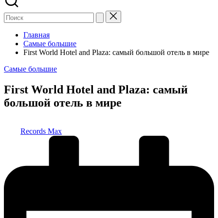
Главная
Самые большие
First World Hotel and Plaza: самый большой отель в мире
Опубликовано
Самые большие
в
First World Hotel and Plaza: самый
большой отель в мире
Запись
Records Max
от