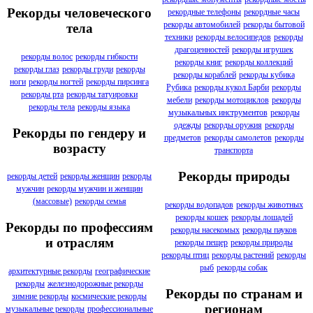
Рекорды человеческого
рекордные телефоны
рекордные часы
рекорды автомобилей
рекорды бытовой
тела
техники
рекорды велосипедов
рекорды
драгоценностей
рекорды игрушек
рекорды волос
рекорды гибкости
рекорды книг
рекорды коллекций
рекорды глаз
рекорды груди
рекорды
рекорды кораблей
рекорды кубика
ноги
рекорды ногтей
рекорды пирсинга
Рубика
рекорды кукол Барби
рекорды
рекорды рта
рекорды татуировки
мебели
рекорды мотоциклов
рекорды
рекорды тела
рекорды языка
музыкальных инструментов
рекорды
одежды
рекорды оружия
рекорды
Рекорды по гендеру и
предметов
рекорды самолетов
рекорды
возрасту
транспорта
Рекорды природы
рекорды детей
рекорды женщин
рекорды
мужчин
рекорды мужчин и женщин
(массовые)
рекорды семья
рекорды водопадов
рекорды животных
рекорды кошек
рекорды лошадей
Рекорды по профессиям
рекорды насекомых
рекорды пауков
и отраслям
рекорды пещер
рекорды природы
рекорды птиц
рекорды растений
рекорды
рыб
рекорды собак
архитектурные рекорды
географические
рекорды
железнодорожные рекорды
Рекорды по странам и
зимние рекорды
космические рекорды
регионам
музыкальные рекорды
профессиональные