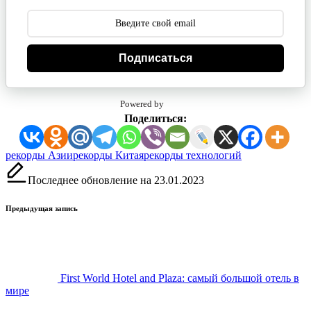
Подписаться
Powered by
Поделиться:
Метки:
рекорды Азии
рекорды Китая
рекорды технологий
Последнее обновление на 23.01.2023
Навигация
Предыдущая запись
записи
First World Hotel and Plaza: самый большой отель в
мире