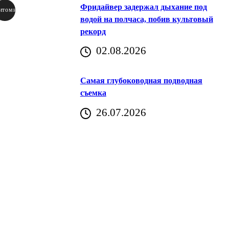
Фридайвер задержал дыхание под
итомир
водой на полчаса, побив культовый
рекорд
аричич
02.08.2026
Хорватия)
Самая глубоководная подводная
съемка
26.07.2026