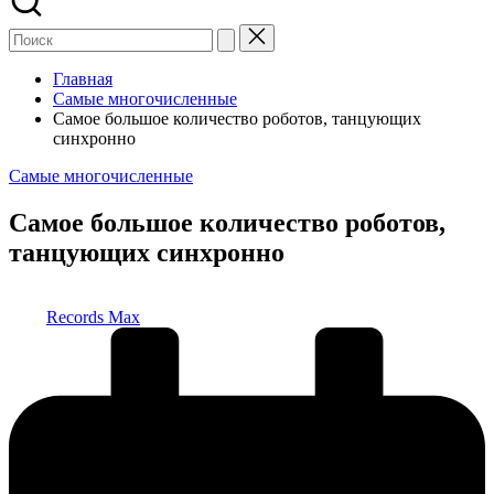
Главная
Самые многочисленные
Самое большое количество роботов, танцующих
синхронно
Опубликовано
Самые многочисленные
в
Самое большое количество роботов,
танцующих синхронно
Запись
Records Max
от