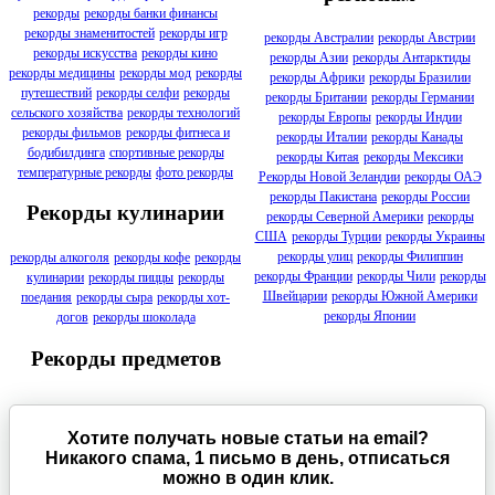
рекорды
рекорды банки финансы
рекорды знаменитостей
рекорды игр
рекорды Австралии
рекорды Австрии
рекорды искусства
рекорды кино
рекорды Азии
рекорды Антарктиды
рекорды медицины
рекорды мод
рекорды
рекорды Африки
рекорды Бразилии
путешествий
рекорды селфи
рекорды
рекорды Британии
рекорды Германии
сельского хозяйства
рекорды технологий
рекорды Европы
рекорды Индии
рекорды фильмов
рекорды фитнеса и
рекорды Италии
рекорды Канады
бодибилдинга
спортивные рекорды
рекорды Китая
рекорды Мексики
температурные рекорды
фото рекорды
Рекорды Новой Зеландии
рекорды ОАЭ
рекорды Пакистана
рекорды России
Рекорды кулинарии
рекорды Северной Америки
рекорды
США
рекорды Турции
рекорды Украины
рекорды улиц
рекорды Филиппин
рекорды алкоголя
рекорды кофе
рекорды
рекорды Франции
рекорды Чили
рекорды
кулинарии
рекорды пиццы
рекорды
Швейцарии
рекорды Южной Америки
поедания
рекорды сыра
рекорды хот-
рекорды Японии
догов
рекорды шоколада
Рекорды предметов
Хотите получать новые статьи на email?
Никакого спама, 1 письмо в день, отписаться
можно в один клик.