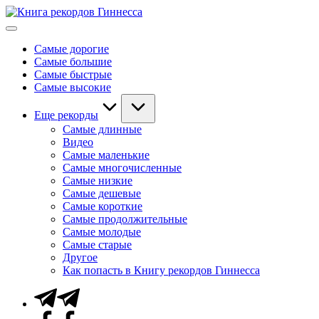
Перейти
Книга
к
Мировые
рекордов
содержимому
рекорды
Гиннесса
Самые дорогие
Гиннесса
Самые большие
Самые быстрые
Самые высокие
Еще рекорды
Самые длинные
Видео
Самые маленькие
Самые многочисленные
Самые низкие
Самые дешевые
Самые короткие
Самые продолжительные
Самые молодые
Самые старые
Другое
Как попасть в Книгу рекордов Гиннесса
Telegram
Facebook