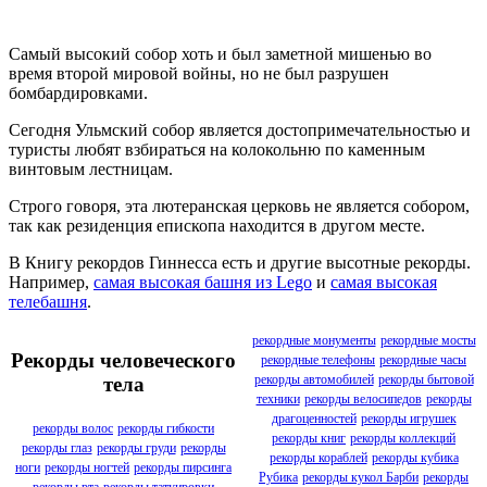
Самый высокий собор хоть и был заметной мишенью во
время второй мировой войны, но не был разрушен
бомбардировками.
Сегодня Ульмский собор является достопримечательностью и
туристы любят взбираться на колокольню по каменным
винтовым лестницам.
Строго говоря, эта лютеранская церковь не является собором,
так как резиденция епископа находится в другом месте.
В Книгу рекордов Гиннесса есть и другие высотные рекорды.
Например,
самая высокая башня из Lego
и
самая высокая
телебашня
.
рекордные монументы
рекордные мосты
Рекорды человеческого
рекордные телефоны
рекордные часы
рекорды автомобилей
рекорды бытовой
тела
техники
рекорды велосипедов
рекорды
драгоценностей
рекорды игрушек
рекорды волос
рекорды гибкости
рекорды книг
рекорды коллекций
рекорды глаз
рекорды груди
рекорды
рекорды кораблей
рекорды кубика
ноги
рекорды ногтей
рекорды пирсинга
Рубика
рекорды кукол Барби
рекорды
рекорды рта
рекорды татуировки