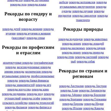
мебели
рекорды мотоциклов
рекорды
рекорды тела
рекорды языка
музыкальных инструментов
рекорды
одежды
рекорды оружия
рекорды
Рекорды по гендеру и
предметов
рекорды самолетов
рекорды
возрасту
транспорта
Рекорды природы
рекорды детей
рекорды женщин
рекорды
мужчин
рекорды мужчин и женщин
(массовые)
рекорды семья
рекорды водопадов
рекорды животных
рекорды кошек
рекорды лошадей
Рекорды по профессиям
рекорды насекомых
рекорды пауков
и отраслям
рекорды пещер
рекорды природы
рекорды птиц
рекорды растений
рекорды
рыб
рекорды собак
архитектурные рекорды
географические
рекорды
железнодорожные рекорды
Рекорды по странам и
зимние рекорды
космические рекорды
регионам
музыкальные рекорды
профессиональные
рекорды
рекорды банки финансы
рекорды знаменитостей
рекорды игр
рекорды Австралии
рекорды Австрии
рекорды искусства
рекорды кино
рекорды Азии
рекорды Антарктиды
рекорды медицины
рекорды мод
рекорды
рекорды Африки
рекорды Бразилии
путешествий
рекорды селфи
рекорды
рекорды Британии
рекорды Германии
сельского хозяйства
рекорды технологий
рекорды Европы
рекорды Индии
рекорды фильмов
рекорды фитнеса и
рекорды Италии
рекорды Канады