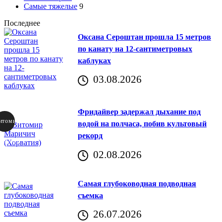
Самые тяжелые
9
Последнее
Оксана Сероштан прошла 15 метров
по канату на 12-сантиметровых
каблуках
03.08.2026
Фридайвер задержал дыхание под
итомир
водой на полчаса, побив культовый
рекорд
аричич
02.08.2026
Хорватия)
Самая глубоководная подводная
съемка
26.07.2026