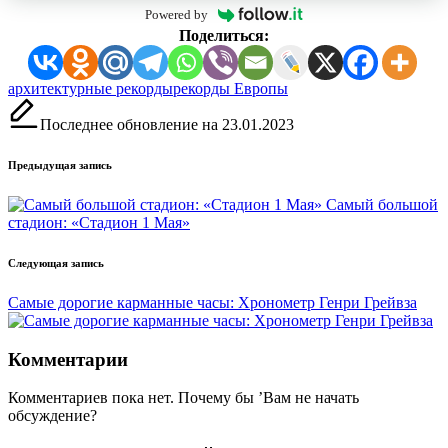
Powered by
Поделиться:
Метки:
архитектурные рекорды
рекорды Европы
Последнее обновление на 23.01.2023
Навигация
Предыдущая запись
записи
Самый большой
стадион: «Стадион 1 Мая»
Следующая запись
Самые дорогие карманные часы: Хронометр Генри Грейвза
Комментарии
Комментариев пока нет. Почему бы ’Вам не начать
обсуждение?