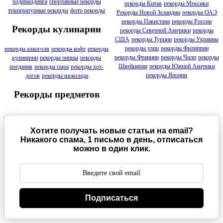
бодибилдинга
спортивные рекорды
рекорды Китая
рекорды Мексики
температурные рекорды
фото рекорды
Рекорды Новой Зеландии
рекорды ОАЭ
рекорды Пакистана
рекорды России
Рекорды кулинарии
рекорды Северной Америки
рекорды
США
рекорды Турции
рекорды Украины
рекорды улиц
рекорды Филиппин
рекорды алкоголя
рекорды кофе
рекорды
рекорды Франции
рекорды Чили
рекорды
кулинарии
рекорды пиццы
рекорды
Швейцарии
рекорды Южной Америки
поедания
рекорды сыра
рекорды хот-
рекорды Японии
догов
рекорды шоколада
Рекорды предметов
Хотите получать новые статьи на email?
Никакого спама, 1 письмо в день, отписаться
можно в один клик.
Подписаться