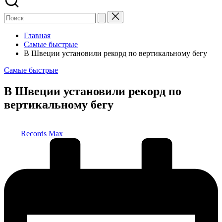
Главная
Самые быстрые
В Швеции установили рекорд по вертикальному бегу
Опубликовано
Самые быстрые
в
В Швеции установили рекорд по
вертикальному бегу
Запись
Records Max
от