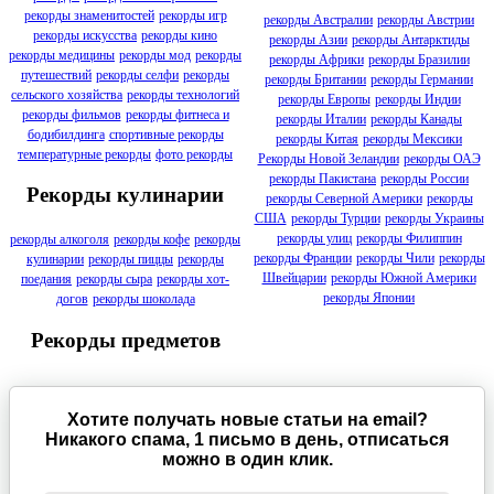
рекорды знаменитостей
рекорды игр
рекорды Австралии
рекорды Австрии
рекорды искусства
рекорды кино
рекорды Азии
рекорды Антарктиды
рекорды медицины
рекорды мод
рекорды
рекорды Африки
рекорды Бразилии
путешествий
рекорды селфи
рекорды
рекорды Британии
рекорды Германии
сельского хозяйства
рекорды технологий
рекорды Европы
рекорды Индии
рекорды фильмов
рекорды фитнеса и
рекорды Италии
рекорды Канады
бодибилдинга
спортивные рекорды
рекорды Китая
рекорды Мексики
температурные рекорды
фото рекорды
Рекорды Новой Зеландии
рекорды ОАЭ
рекорды Пакистана
рекорды России
Рекорды кулинарии
рекорды Северной Америки
рекорды
США
рекорды Турции
рекорды Украины
рекорды улиц
рекорды Филиппин
рекорды алкоголя
рекорды кофе
рекорды
рекорды Франции
рекорды Чили
рекорды
кулинарии
рекорды пиццы
рекорды
Швейцарии
рекорды Южной Америки
поедания
рекорды сыра
рекорды хот-
рекорды Японии
догов
рекорды шоколада
Рекорды предметов
Хотите получать новые статьи на email?
Никакого спама, 1 письмо в день, отписаться
можно в один клик.