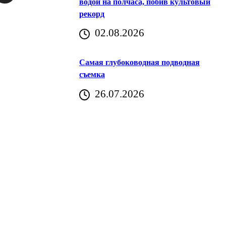
водой на полчаса, побив культовый
рекорд
аричич
02.08.2026
Хорватия)
Самая глубоководная подводная
съемка
26.07.2026