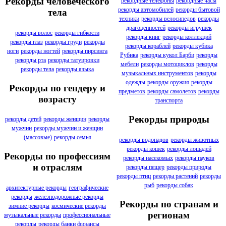
Рекорды человеческого
рекордные телефоны
рекордные часы
рекорды автомобилей
рекорды бытовой
тела
техники
рекорды велосипедов
рекорды
драгоценностей
рекорды игрушек
рекорды волос
рекорды гибкости
рекорды книг
рекорды коллекций
рекорды глаз
рекорды груди
рекорды
рекорды кораблей
рекорды кубика
ноги
рекорды ногтей
рекорды пирсинга
Рубика
рекорды кукол Барби
рекорды
рекорды рта
рекорды татуировки
мебели
рекорды мотоциклов
рекорды
рекорды тела
рекорды языка
музыкальных инструментов
рекорды
одежды
рекорды оружия
рекорды
Рекорды по гендеру и
предметов
рекорды самолетов
рекорды
возрасту
транспорта
Рекорды природы
рекорды детей
рекорды женщин
рекорды
мужчин
рекорды мужчин и женщин
(массовые)
рекорды семья
рекорды водопадов
рекорды животных
рекорды кошек
рекорды лошадей
Рекорды по профессиям
рекорды насекомых
рекорды пауков
и отраслям
рекорды пещер
рекорды природы
рекорды птиц
рекорды растений
рекорды
рыб
рекорды собак
архитектурные рекорды
географические
рекорды
железнодорожные рекорды
Рекорды по странам и
зимние рекорды
космические рекорды
регионам
музыкальные рекорды
профессиональные
рекорды
рекорды банки финансы