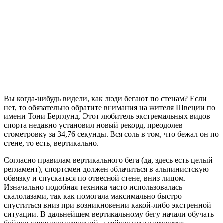
Вы когда-нибудь видели, как люди бегают по стенам? Если
нет, то обязательно обратите внимания на жителя Швеции по
имени Тони Берглунд. Этот любитель экстремальных видов
спорта недавно установил новый рекорд, преодолев
стометровку за 34,76 секунды. Вся соль в том, что бежал он по
стене, то есть, вертикально.
Согласно правилам вертикального бега (да, здесь есть целый
регламент), спортсмен должен облачиться в альпинистскую
обвязку и спускаться по отвесной стене, вниз лицом.
Изначально подобная техника часто использовалась
скалолазами, так как помогала максимально быстро
спуститься вниз при возникновении какой-либо экстренной
ситуации. В дальнейшем вертикальному бегу начали обучать
бойцов спецподразделений, а сейчас им занимаются