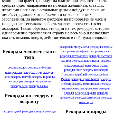
кулинарной фиесты, пойдут на благотворительность. Часть
средств будет направлена на помощь женщинам, ставших
жертвами насилия, а остальные деньги пойдут на лечение
детей, страдающих от лейкемии и онкологических
заболеваний. За вычетом расходов на приобретение мяса и
проведение фестиваля, собрать удалось почти сто тысяч
долларов. Таким образом, это один из тех рекордов, которые
одновременно прославляют страну на весь мир и позволяют
оказать помощь людям, действительно в ней нуждающимся.
рекордные монументы
рекордные мосты
Рекорды человеческого
рекордные телефоны
рекордные часы
рекорды автомобилей
рекорды бытовой
тела
техники
рекорды велосипедов
рекорды
драгоценностей
рекорды игрушек
рекорды волос
рекорды гибкости
рекорды книг
рекорды коллекций
рекорды глаз
рекорды груди
рекорды
рекорды кораблей
рекорды кубика
ноги
рекорды ногтей
рекорды пирсинга
Рубика
рекорды кукол Барби
рекорды
рекорды рта
рекорды татуировки
мебели
рекорды мотоциклов
рекорды
рекорды тела
рекорды языка
музыкальных инструментов
рекорды
одежды
рекорды оружия
рекорды
Рекорды по гендеру и
предметов
рекорды самолетов
рекорды
возрасту
транспорта
Рекорды природы
рекорды детей
рекорды женщин
рекорды