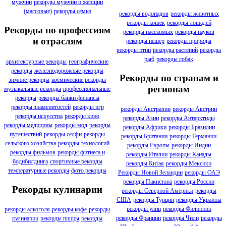
мужчин
рекорды мужчин и женщин
(массовые)
рекорды семья
рекорды водопадов
рекорды животных
рекорды кошек
рекорды лошадей
Рекорды по профессиям
рекорды насекомых
рекорды пауков
и отраслям
рекорды пещер
рекорды природы
рекорды птиц
рекорды растений
рекорды
рыб
рекорды собак
архитектурные рекорды
географические
рекорды
железнодорожные рекорды
Рекорды по странам и
зимние рекорды
космические рекорды
регионам
музыкальные рекорды
профессиональные
рекорды
рекорды банки финансы
рекорды знаменитостей
рекорды игр
рекорды Австралии
рекорды Австрии
рекорды искусства
рекорды кино
рекорды Азии
рекорды Антарктиды
рекорды медицины
рекорды мод
рекорды
рекорды Африки
рекорды Бразилии
путешествий
рекорды селфи
рекорды
рекорды Британии
рекорды Германии
сельского хозяйства
рекорды технологий
рекорды Европы
рекорды Индии
рекорды фильмов
рекорды фитнеса и
рекорды Италии
рекорды Канады
бодибилдинга
спортивные рекорды
рекорды Китая
рекорды Мексики
температурные рекорды
фото рекорды
Рекорды Новой Зеландии
рекорды ОАЭ
рекорды Пакистана
рекорды России
Рекорды кулинарии
рекорды Северной Америки
рекорды
США
рекорды Турции
рекорды Украины
рекорды улиц
рекорды Филиппин
рекорды алкоголя
рекорды кофе
рекорды
рекорды Франции
рекорды Чили
рекорды
кулинарии
рекорды пиццы
рекорды