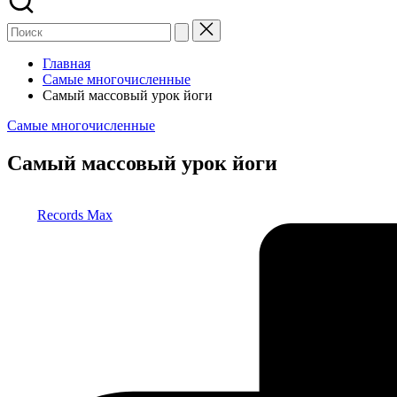
Главная
Самые многочисленные
Самый массовый урок йоги
Опубликовано
Самые многочисленные
в
Самый массовый урок йоги
Запись
Records Max
от