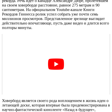
рекорда. Речь идет о канадце Александре Дюре, пролетевшем
на своем ховерборде расстояние, равное 275 метрам и 90
сантиметрам. На официальном Youtube-канале Книги
Рекордов Гиннесса ролик успел собрать уже почти семь
миллионов просмотров. Представленное зрелище выглядит
действительно впечатляюще, пусть даже видео и длится всего
полторы минуты.
Ховерборд является своего рода воплощением в жизнь идеи о
летающей доске, которая впервые была продемонстрирована в
научно-фантастической киноленте «Назад в будущее»,