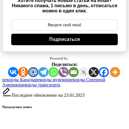
Хотите получать новые статьи на email?
Никакого спама, 1 письмо в день, отписаться
можно в один клик.
Подписаться
Powered by
Поделиться:
Метки:
рекорды Канады
рекорды мужчин
рекорды Северной
Америки
рекорды транспорта
Последнее обновление на 23.01.2023
Навигация
Предыдущая запись
записи