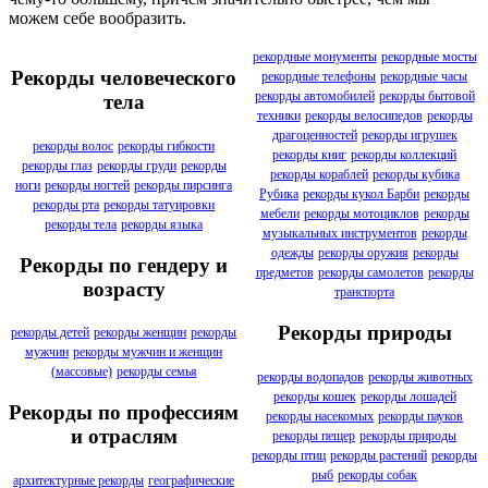
можем себе вообразить.
рекордные монументы
рекордные мосты
Рекорды человеческого
рекордные телефоны
рекордные часы
рекорды автомобилей
рекорды бытовой
тела
техники
рекорды велосипедов
рекорды
драгоценностей
рекорды игрушек
рекорды волос
рекорды гибкости
рекорды книг
рекорды коллекций
рекорды глаз
рекорды груди
рекорды
рекорды кораблей
рекорды кубика
ноги
рекорды ногтей
рекорды пирсинга
Рубика
рекорды кукол Барби
рекорды
рекорды рта
рекорды татуировки
мебели
рекорды мотоциклов
рекорды
рекорды тела
рекорды языка
музыкальных инструментов
рекорды
одежды
рекорды оружия
рекорды
Рекорды по гендеру и
предметов
рекорды самолетов
рекорды
возрасту
транспорта
Рекорды природы
рекорды детей
рекорды женщин
рекорды
мужчин
рекорды мужчин и женщин
(массовые)
рекорды семья
рекорды водопадов
рекорды животных
рекорды кошек
рекорды лошадей
Рекорды по профессиям
рекорды насекомых
рекорды пауков
и отраслям
рекорды пещер
рекорды природы
рекорды птиц
рекорды растений
рекорды
рыб
рекорды собак
архитектурные рекорды
географические