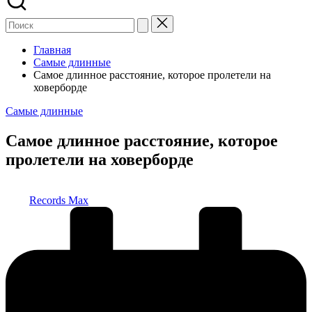
Главная
Самые длинные
Самое длинное расстояние, которое пролетели на
ховерборде
Опубликовано
Самые длинные
в
Самое длинное расстояние, которое
пролетели на ховерборде
Запись
Records Max
от