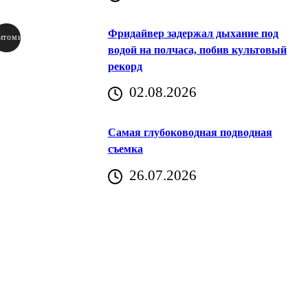
Фридайвер задержал дыхание под
итомир
водой на полчаса, побив культовый
рекорд
аричич
02.08.2026
Хорватия)
Самая глубоководная подводная
съемка
26.07.2026