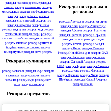
рекорды
железнодорожные рекорды
Рекорды по странам и
зимние рекорды
космические рекорды
регионам
музыкальные рекорды
профессиональные
рекорды
рекорды банки финансы
рекорды знаменитостей
рекорды игр
рекорды Австралии
рекорды Австрии
рекорды искусства
рекорды кино
рекорды Азии
рекорды Антарктиды
рекорды медицины
рекорды мод
рекорды
рекорды Африки
рекорды Бразилии
путешествий
рекорды селфи
рекорды
рекорды Британии
рекорды Германии
сельского хозяйства
рекорды технологий
рекорды Европы
рекорды Индии
рекорды фильмов
рекорды фитнеса и
рекорды Италии
рекорды Канады
бодибилдинга
спортивные рекорды
рекорды Китая
рекорды Мексики
температурные рекорды
фото рекорды
Рекорды Новой Зеландии
рекорды ОАЭ
рекорды Пакистана
рекорды России
Рекорды кулинарии
рекорды Северной Америки
рекорды
США
рекорды Турции
рекорды Украины
рекорды улиц
рекорды Филиппин
рекорды алкоголя
рекорды кофе
рекорды
рекорды Франции
рекорды Чили
рекорды
кулинарии
рекорды пиццы
рекорды
Швейцарии
рекорды Южной Америки
поедания
рекорды сыра
рекорды хот-
рекорды Японии
догов
рекорды шоколада
Рекорды предметов