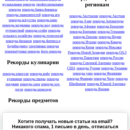
регионам
музыкальные рекорды
профессиональные
рекорды
рекорды банки финансы
рекорды знаменитостей
рекорды игр
рекорды Австралии
рекорды Австрии
рекорды искусства
рекорды кино
рекорды Азии
рекорды Антарктиды
рекорды медицины
рекорды мод
рекорды
рекорды Африки
рекорды Бразилии
путешествий
рекорды селфи
рекорды
рекорды Британии
рекорды Германии
сельского хозяйства
рекорды технологий
рекорды Европы
рекорды Индии
рекорды фильмов
рекорды фитнеса и
рекорды Италии
рекорды Канады
бодибилдинга
спортивные рекорды
рекорды Китая
рекорды Мексики
температурные рекорды
фото рекорды
Рекорды Новой Зеландии
рекорды ОАЭ
рекорды Пакистана
рекорды России
Рекорды кулинарии
рекорды Северной Америки
рекорды
США
рекорды Турции
рекорды Украины
рекорды улиц
рекорды Филиппин
рекорды алкоголя
рекорды кофе
рекорды
рекорды Франции
рекорды Чили
рекорды
кулинарии
рекорды пиццы
рекорды
Швейцарии
рекорды Южной Америки
поедания
рекорды сыра
рекорды хот-
рекорды Японии
догов
рекорды шоколада
Рекорды предметов
Хотите получать новые статьи на email?
Никакого спама, 1 письмо в день, отписаться