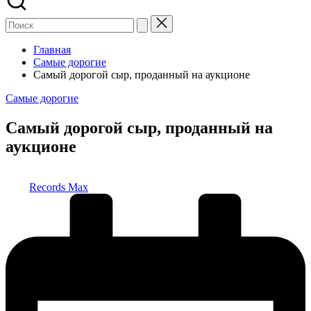
Главная
Самые дорогие
Самый дорогой сыр, проданный на аукционе
Опубликовано
Самые дорогие
в
Самый дорогой сыр, проданный на
аукционе
Запись
Records Max
от