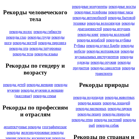
рекордные монументы
рекордные мосты
Рекорды человеческого
рекордные телефоны
рекордные часы
рекорды автомобилей
рекорды бытовой
тела
техники
рекорды велосипедов
рекорды
драгоценностей
рекорды игрушек
рекорды волос
рекорды гибкости
рекорды книг
рекорды коллекций
рекорды глаз
рекорды груди
рекорды
рекорды кораблей
рекорды кубика
ноги
рекорды ногтей
рекорды пирсинга
Рубика
рекорды кукол Барби
рекорды
рекорды рта
рекорды татуировки
мебели
рекорды мотоциклов
рекорды
рекорды тела
рекорды языка
музыкальных инструментов
рекорды
одежды
рекорды оружия
рекорды
Рекорды по гендеру и
предметов
рекорды самолетов
рекорды
возрасту
транспорта
Рекорды природы
рекорды детей
рекорды женщин
рекорды
мужчин
рекорды мужчин и женщин
(массовые)
рекорды семья
рекорды водопадов
рекорды животных
рекорды кошек
рекорды лошадей
Рекорды по профессиям
рекорды насекомых
рекорды пауков
и отраслям
рекорды пещер
рекорды природы
рекорды птиц
рекорды растений
рекорды
рыб
рекорды собак
архитектурные рекорды
географические
рекорды
железнодорожные рекорды
Рекорды по странам и
зимние рекорды
космические рекорды