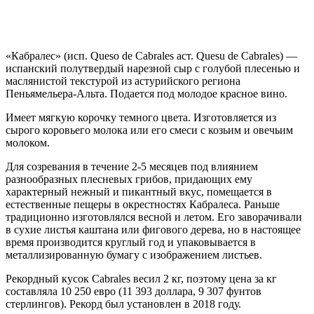
«Кабралес» (исп. Queso de Cabrales аст. Quesu de Cabrales) —
испанский полутвердый нарезной сыр с голубой плесенью и
маслянистой текстурой из астурийского региона
Пеньямельера-Альта. Подается под молодое красное вино.
Имеет мягкую корочку темного цвета. Изготовляется из
сырого коровьего молока или его смеси с козьим и овечьим
молоком.
Для созревания в течение 2-5 месяцев под влиянием
разнообразных плесневых грибов, придающих ему
характерный нежный и пикантный вкус, помещается в
естественные пещеры в окрестностях Кабралеса. Раньше
традиционно изготовлялся весной и летом. Его заворачивали
в сухие листья каштана или фигового дерева, но в настоящее
время производится круглый год и упаковывается в
металлизированную бумагу с изображением листьев.
Рекордный кусок Cabrales весил 2 кг, поэтому цена за кг
составляла 10 250 евро (11 393 доллара, 9 307 фунтов
стерлингов). Рекорд был установлен в 2018 году.