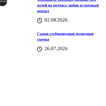
итомир
водой на полчаса, побив культовый
рекорд
аричич
02.08.2026
Хорватия)
Самая глубоководная подводная
съемка
26.07.2026