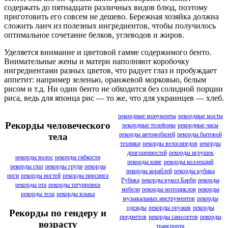
содержать до пятнадцати различных видов блюд, поэтому
приготовить его совсем не дешево. Бережная хозяйка должна
сложить ланч из полезных ингредиентов, чтобы получилось
оптимальное сочетание белков, углеводов и жиров.
Уделяется внимание и цветовой гамме содержимого бенто.
Внимательные жены и матери наполняют коробочку
ингредиентами разных цветов, что радует глаз и пробуждает
аппетит: например зеленью, оранжевой морковью, белым
рисом и т.д. Ни один бенто не обходится без солидной порции
риса, ведь для японца рис — то же, что для украинцев — хлеб.
рекордные монументы
рекордные мосты
Рекорды человеческого
рекордные телефоны
рекордные часы
рекорды автомобилей
рекорды бытовой
тела
техники
рекорды велосипедов
рекорды
драгоценностей
рекорды игрушек
рекорды волос
рекорды гибкости
рекорды книг
рекорды коллекций
рекорды глаз
рекорды груди
рекорды
рекорды кораблей
рекорды кубика
ноги
рекорды ногтей
рекорды пирсинга
Рубика
рекорды кукол Барби
рекорды
рекорды рта
рекорды татуировки
мебели
рекорды мотоциклов
рекорды
рекорды тела
рекорды языка
музыкальных инструментов
рекорды
одежды
рекорды оружия
рекорды
Рекорды по гендеру и
предметов
рекорды самолетов
рекорды
возрасту
транспорта