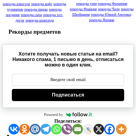
рекорды улиц
рекорды Филиппин
рекорды алкоголя
рекорды кофе
рекорды
рекорды Франции
рекорды Чили
рекорды
кулинарии
рекорды пиццы
рекорды
Швейцарии
рекорды Южной Америки
поедания
рекорды сыра
рекорды хот-
рекорды Японии
догов
рекорды шоколада
Рекорды предметов
Хотите получать новые статьи на email?
Никакого спама, 1 письмо в день, отписаться
можно в один клик.
Подписаться
Powered by
Поделиться: