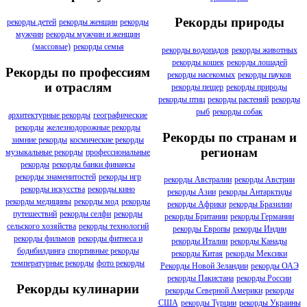
Рекорды природы
рекорды детей
рекорды женщин
рекорды
мужчин
рекорды мужчин и женщин
(массовые)
рекорды семья
рекорды водопадов
рекорды животных
рекорды кошек
рекорды лошадей
Рекорды по профессиям
рекорды насекомых
рекорды пауков
и отраслям
рекорды пещер
рекорды природы
рекорды птиц
рекорды растений
рекорды
рыб
рекорды собак
архитектурные рекорды
географические
рекорды
железнодорожные рекорды
Рекорды по странам и
зимние рекорды
космические рекорды
регионам
музыкальные рекорды
профессиональные
рекорды
рекорды банки финансы
рекорды знаменитостей
рекорды игр
рекорды Австралии
рекорды Австрии
рекорды искусства
рекорды кино
рекорды Азии
рекорды Антарктиды
рекорды медицины
рекорды мод
рекорды
рекорды Африки
рекорды Бразилии
путешествий
рекорды селфи
рекорды
рекорды Британии
рекорды Германии
сельского хозяйства
рекорды технологий
рекорды Европы
рекорды Индии
рекорды фильмов
рекорды фитнеса и
рекорды Италии
рекорды Канады
бодибилдинга
спортивные рекорды
рекорды Китая
рекорды Мексики
температурные рекорды
фото рекорды
Рекорды Новой Зеландии
рекорды ОАЭ
рекорды Пакистана
рекорды России
Рекорды кулинарии
рекорды Северной Америки
рекорды
США
рекорды Турции
рекорды Украины