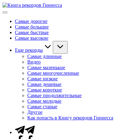
Перейти
Книга
к
Мировые
рекордов
содержимому
рекорды
Гиннесса
Самые дорогие
Гиннесса
Самые большие
Самые быстрые
Самые высокие
Еще рекорды
Самые длинные
Видео
Самые маленькие
Самые многочисленные
Самые низкие
Самые дешевые
Самые короткие
Самые продолжительные
Самые молодые
Самые старые
Другое
Как попасть в Книгу рекордов Гиннесса
Telegram
Facebook