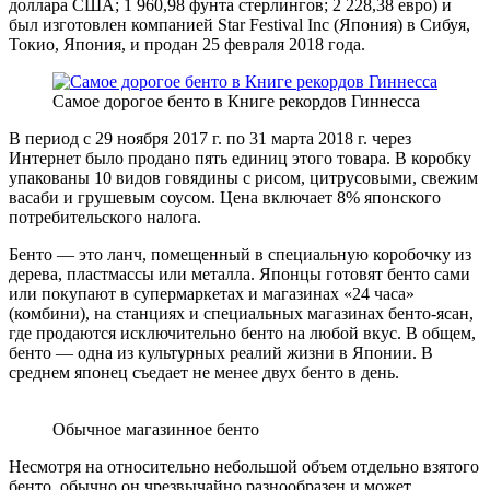
доллара США; 1 960,98 фунта стерлингов; 2 228,38 евро) и
был изготовлен компанией Star Festival Inc (Япония) в Сибуя,
Токио, Япония, и продан 25 февраля 2018 года.
Самое дорогое бенто в Книге рекордов Гиннесса
В период с 29 ноября 2017 г. по 31 марта 2018 г. через
Интернет было продано пять единиц этого товара. В коробку
упакованы 10 видов говядины с рисом, цитрусовыми, свежим
васаби и грушевым соусом. Цена включает 8% японского
потребительского налога.
Бенто — это ланч, помещенный в специальную коробочку из
дерева, пластмассы или металла. Японцы готовят бенто сами
или покупают в супермаркетах и ​​магазинах «24 часа»
(комбини), на станциях и специальных магазинах бенто-ясан,
где продаются исключительно бенто на любой вкус. В общем,
бенто — одна из культурных реалий жизни в Японии. В
среднем японец съедает не менее двух бенто в день.
Обычное магазинное бенто
Несмотря на относительно небольшой объем отдельно взятого
бенто, обычно он чрезвычайно разнообразен и может