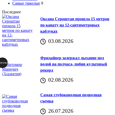
Самые тяжелые
9
Последнее
Оксана Сероштан прошла 15 метров
по канату на 12-сантиметровых
каблуках
03.08.2026
Фридайвер задержал дыхание под
итомир
водой на полчаса, побив культовый
рекорд
аричич
02.08.2026
Хорватия)
Самая глубоководная подводная
съемка
26.07.2026