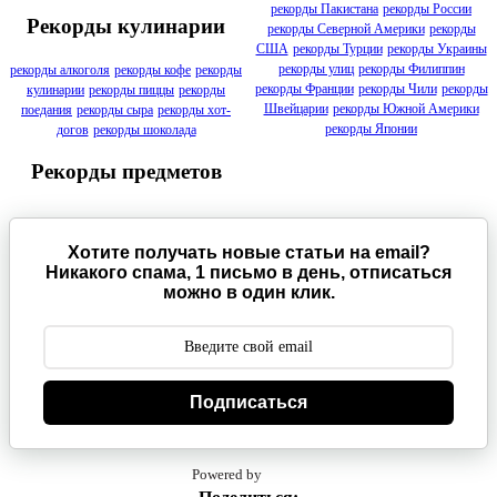
рекорды Пакистана
рекорды России
Рекорды кулинарии
рекорды Северной Америки
рекорды
США
рекорды Турции
рекорды Украины
рекорды улиц
рекорды Филиппин
рекорды алкоголя
рекорды кофе
рекорды
рекорды Франции
рекорды Чили
рекорды
кулинарии
рекорды пиццы
рекорды
Швейцарии
рекорды Южной Америки
поедания
рекорды сыра
рекорды хот-
рекорды Японии
догов
рекорды шоколада
Рекорды предметов
Хотите получать новые статьи на email?
Никакого спама, 1 письмо в день, отписаться
можно в один клик.
Подписаться
Powered by