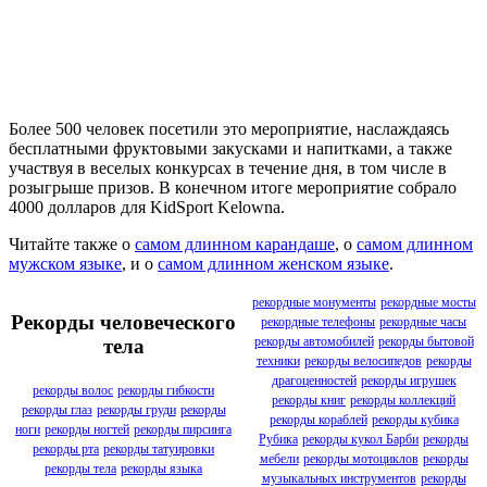
Более 500 человек посетили это мероприятие, наслаждаясь
бесплатными фруктовыми закусками и напитками, а также
участвуя в веселых конкурсах в течение дня, в том числе в
розыгрыше призов. В конечном итоге мероприятие собрало
4000 долларов для KidSport Kelowna.
Читайте также о
самом длинном карандаше
, о
самом длинном
мужском языке
, и о
самом длинном женском языке
.
рекордные монументы
рекордные мосты
Рекорды человеческого
рекордные телефоны
рекордные часы
рекорды автомобилей
рекорды бытовой
тела
техники
рекорды велосипедов
рекорды
драгоценностей
рекорды игрушек
рекорды волос
рекорды гибкости
рекорды книг
рекорды коллекций
рекорды глаз
рекорды груди
рекорды
рекорды кораблей
рекорды кубика
ноги
рекорды ногтей
рекорды пирсинга
Рубика
рекорды кукол Барби
рекорды
рекорды рта
рекорды татуировки
мебели
рекорды мотоциклов
рекорды
рекорды тела
рекорды языка
музыкальных инструментов
рекорды