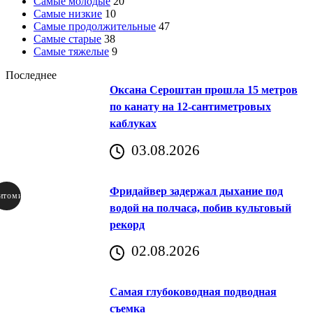
Самые молодые
20
Самые низкие
10
Самые продолжительные
47
Самые старые
38
Самые тяжелые
9
Последнее
Оксана Сероштан прошла 15 метров
по канату на 12-сантиметровых
каблуках
03.08.2026
Фридайвер задержал дыхание под
итомир
водой на полчаса, побив культовый
рекорд
аричич
02.08.2026
Хорватия)
Самая глубоководная подводная
съемка