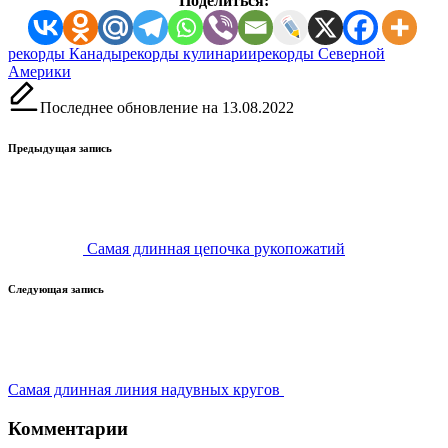
Поделиться:
Метки:
рекорды Канады
рекорды кулинарии
рекорды Северной
Америки
Последнее обновление на 13.08.2022
Навигация
Предыдущая запись
записи
Самая длинная цепочка рукопожатий
Следующая запись
Самая длинная линия надувных кругов
Комментарии