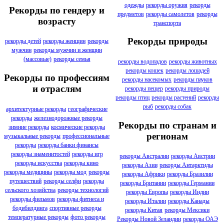
одежды
рекорды оружия
рекорды
Рекорды по гендеру и
предметов
рекорды самолетов
рекорды
возрасту
транспорта
Рекорды природы
рекорды детей
рекорды женщин
рекорды
мужчин
рекорды мужчин и женщин
(массовые)
рекорды семья
рекорды водопадов
рекорды животных
рекорды кошек
рекорды лошадей
Рекорды по профессиям
рекорды насекомых
рекорды пауков
и отраслям
рекорды пещер
рекорды природы
рекорды птиц
рекорды растений
рекорды
рыб
рекорды собак
архитектурные рекорды
географические
рекорды
железнодорожные рекорды
Рекорды по странам и
зимние рекорды
космические рекорды
регионам
музыкальные рекорды
профессиональные
рекорды
рекорды банки финансы
рекорды знаменитостей
рекорды игр
рекорды Австралии
рекорды Австрии
рекорды искусства
рекорды кино
рекорды Азии
рекорды Антарктиды
рекорды медицины
рекорды мод
рекорды
рекорды Африки
рекорды Бразилии
путешествий
рекорды селфи
рекорды
рекорды Британии
рекорды Германии
сельского хозяйства
рекорды технологий
рекорды Европы
рекорды Индии
рекорды фильмов
рекорды фитнеса и
рекорды Италии
рекорды Канады
бодибилдинга
спортивные рекорды
рекорды Китая
рекорды Мексики
температурные рекорды
фото рекорды
Рекорды Новой Зеландии
рекорды ОАЭ