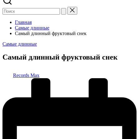
Главная
Самые длинные
Самый длинный фруктовый снек
Опубликовано
Самые длинные
в
Самый длинный фруктовый снек
Запись
Records Max
от