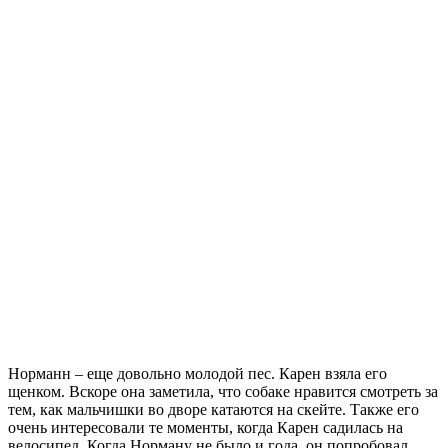
Норманн – еще довольно молодой пес. Карен взяла его
щенком. Вскоре она заметила, что собаке нравится смотреть за
тем, как мальчишки во дворе катаются на скейте. Также его
очень интересовали те моменты, когда Карен садилась на
велосипед. Когда Норману не было и года, он попробовал