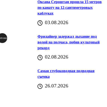
Оксана Сероштан прошла 15 метров
по канату на 12-сантиметровых
каблуках
03.08.2026
Фридайвер задержал дыхание под
итомир
водой на полчаса, побив культовый
рекорд
аричич
02.08.2026
Хорватия)
Самая глубоководная подводная
съемка
26.07.2026