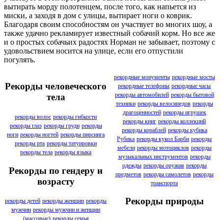
вытирать морду полотенцем, после того, как напьется из
миски, а заходя в дом с улицы, вытирает ноги о коврик.
Благодаря своим способностям он участвует во многих шоу, а
также удачно рекламирует известный собачий корм. Но все же
и о простых собачьих радостях Норман не забывает, поэтому с
удовольствием носится на улице, если его отпустили
погулять.
рекордные монументы
рекордные мосты
Рекорды человеческого
рекордные телефоны
рекордные часы
рекорды автомобилей
рекорды бытовой
тела
техники
рекорды велосипедов
рекорды
драгоценностей
рекорды игрушек
рекорды волос
рекорды гибкости
рекорды книг
рекорды коллекций
рекорды глаз
рекорды груди
рекорды
рекорды кораблей
рекорды кубика
ноги
рекорды ногтей
рекорды пирсинга
Рубика
рекорды кукол Барби
рекорды
рекорды рта
рекорды татуировки
мебели
рекорды мотоциклов
рекорды
рекорды тела
рекорды языка
музыкальных инструментов
рекорды
одежды
рекорды оружия
рекорды
Рекорды по гендеру и
предметов
рекорды самолетов
рекорды
возрасту
транспорта
Рекорды природы
рекорды детей
рекорды женщин
рекорды
мужчин
рекорды мужчин и женщин
(массовые)
рекорды семья