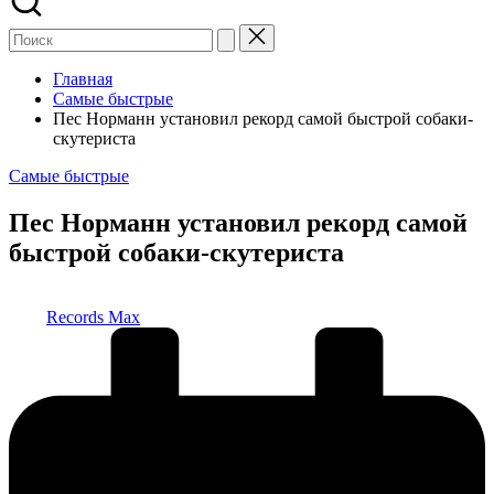
Главная
Самые быстрые
Пес Норманн установил рекорд самой быстрой собаки-
скутериста
Опубликовано
Самые быстрые
в
Пес Норманн установил рекорд самой
быстрой собаки-скутериста
Запись
Records Max
от