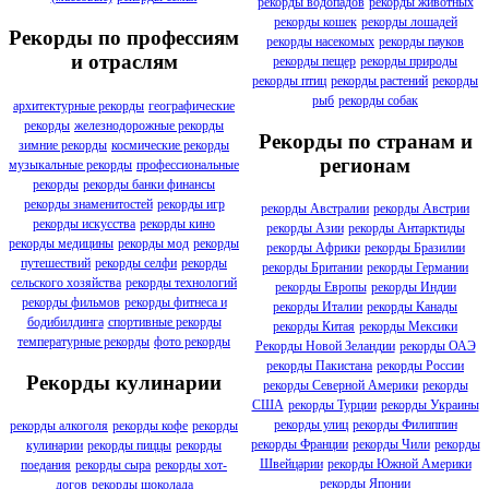
рекорды водопадов
рекорды животных
рекорды кошек
рекорды лошадей
Рекорды по профессиям
рекорды насекомых
рекорды пауков
и отраслям
рекорды пещер
рекорды природы
рекорды птиц
рекорды растений
рекорды
рыб
рекорды собак
архитектурные рекорды
географические
рекорды
железнодорожные рекорды
Рекорды по странам и
зимние рекорды
космические рекорды
регионам
музыкальные рекорды
профессиональные
рекорды
рекорды банки финансы
рекорды знаменитостей
рекорды игр
рекорды Австралии
рекорды Австрии
рекорды искусства
рекорды кино
рекорды Азии
рекорды Антарктиды
рекорды медицины
рекорды мод
рекорды
рекорды Африки
рекорды Бразилии
путешествий
рекорды селфи
рекорды
рекорды Британии
рекорды Германии
сельского хозяйства
рекорды технологий
рекорды Европы
рекорды Индии
рекорды фильмов
рекорды фитнеса и
рекорды Италии
рекорды Канады
бодибилдинга
спортивные рекорды
рекорды Китая
рекорды Мексики
температурные рекорды
фото рекорды
Рекорды Новой Зеландии
рекорды ОАЭ
рекорды Пакистана
рекорды России
Рекорды кулинарии
рекорды Северной Америки
рекорды
США
рекорды Турции
рекорды Украины
рекорды улиц
рекорды Филиппин
рекорды алкоголя
рекорды кофе
рекорды
рекорды Франции
рекорды Чили
рекорды
кулинарии
рекорды пиццы
рекорды
Швейцарии
рекорды Южной Америки
поедания
рекорды сыра
рекорды хот-
рекорды Японии
догов
рекорды шоколада