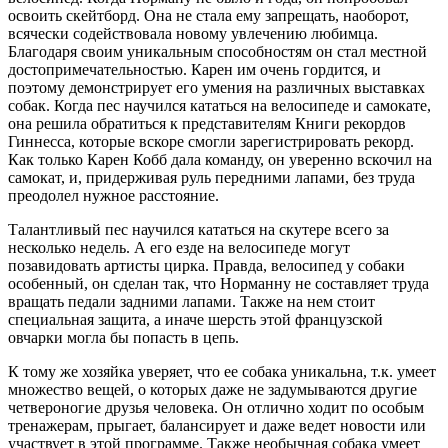
освоить скейтборд. Она не стала ему запрещать, наоборот,
всячески содействовала новому увлечению любимца.
Благодаря своим уникальным способностям он стал местной
достопримечательностью. Карен им очень гордится, и
поэтому демонстрирует его умения на различных выставках
собак. Когда пес научился кататься на велосипеде и самокате,
она решила обратиться к представителям Книги рекордов
Гиннесса, которые вскоре смогли зарегистрировать рекорд.
Как только Карен Кобб дала команду, он уверенно вскочил на
самокат, и, придерживая руль передними лапами, без труда
преодолел нужное расстояние.
Талантливый пес научился кататься на скутере всего за
несколько недель. А его езде на велосипеде могут
позавидовать артисты цирка. Правда, велосипед у собаки
особенный, он сделан так, что Норманну не составляет труда
вращать педали задними лапами. Также на нем стоит
специальная защита, а иначе шерсть этой французской
овчарки могла бы попасть в цепь.
К тому же хозяйка уверяет, что ее собака уникальна, т.к. умеет
множество вещей, о которых даже не задумываются другие
четвероногие друзья человека. Он отлично ходит по особым
тренажерам, прыгает, балансирует и даже ведет новости или
участвует в этой программе. Также необычная собака умеет