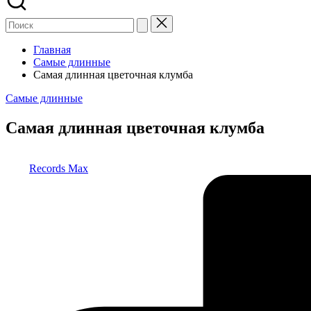
Главная
Самые длинные
Самая длинная цветочная клумба
Опубликовано
Самые длинные
в
Самая длинная цветочная клумба
Запись
Records Max
от