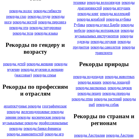
техники
рекорды велосипедов
рекорды
драгоценностей
рекорды игрушек
рекорды волос
рекорды гибкости
рекорды книг
рекорды коллекций
рекорды глаз
рекорды груди
рекорды
рекорды кораблей
рекорды кубика
ноги
рекорды ногтей
рекорды пирсинга
Рубика
рекорды кукол Барби
рекорды
рекорды рта
рекорды татуировки
мебели
рекорды мотоциклов
рекорды
рекорды тела
рекорды языка
музыкальных инструментов
рекорды
одежды
рекорды оружия
рекорды
Рекорды по гендеру и
предметов
рекорды самолетов
рекорды
возрасту
транспорта
Рекорды природы
рекорды детей
рекорды женщин
рекорды
мужчин
рекорды мужчин и женщин
(массовые)
рекорды семья
рекорды водопадов
рекорды животных
рекорды кошек
рекорды лошадей
Рекорды по профессиям
рекорды насекомых
рекорды пауков
и отраслям
рекорды пещер
рекорды природы
рекорды птиц
рекорды растений
рекорды
рыб
рекорды собак
архитектурные рекорды
географические
рекорды
железнодорожные рекорды
Рекорды по странам и
зимние рекорды
космические рекорды
регионам
музыкальные рекорды
профессиональные
рекорды
рекорды банки финансы
рекорды знаменитостей
рекорды игр
рекорды Австралии
рекорды Австрии