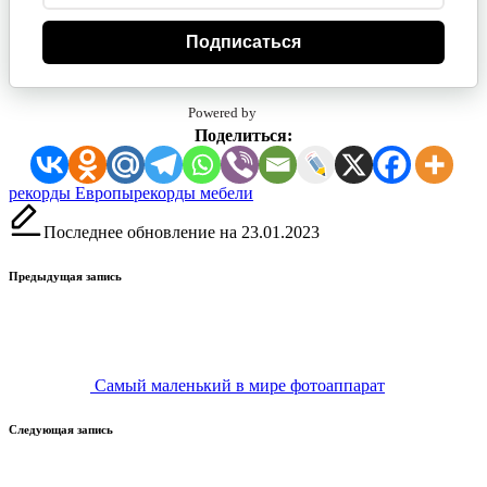
Подписаться
Powered by
Поделиться:
Метки:
рекорды Европы
рекорды мебели
Последнее обновление на 23.01.2023
Навигация
Предыдущая запись
записи
Самый маленький в мире фотоаппарат
Следующая запись