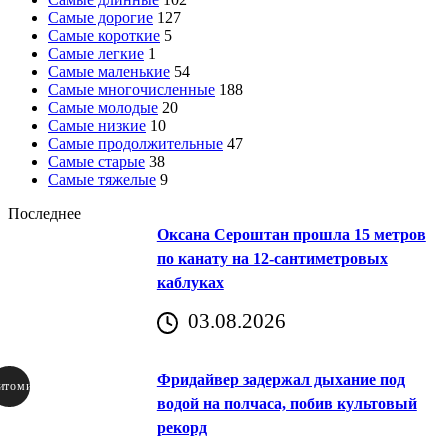
Самые дорогие
127
Самые короткие
5
Самые легкие
1
Самые маленькие
54
Самые многочисленные
188
Самые молодые
20
Самые низкие
10
Самые продолжительные
47
Самые старые
38
Самые тяжелые
9
Последнее
Оксана Сероштан прошла 15 метров
по канату на 12-сантиметровых
каблуках
03.08.2026
Фридайвер задержал дыхание под
итомир
водой на полчаса, побив культовый
рекорд
аричич