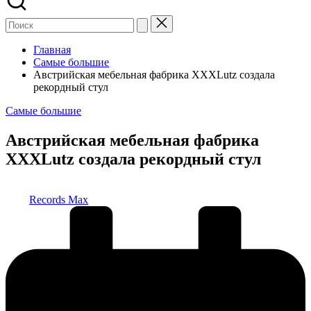
Главная
Самые большие
Австрийская мебельная фабрика XXXLutz создала
рекордный стул
Опубликовано
Самые большие
в
Австрийская мебельная фабрика
XXXLutz создала рекордный стул
Запись
Records Max
от