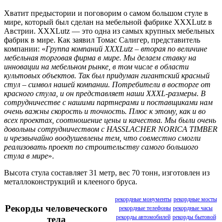
Хватит предыстории и поговорим о самом большом стуле в
мире, который был сделан на мебельной фабрике XXXLutz в
Австрии. XXXLutz — это одна из самых крупных мебельных
фабрик в мире. Как заявил Томас Салигер, представитель
компании: «
Группа компаний XXXLutz – вторая по величине
мебельная торговая фирма в мире. Мы делаем ставку на
инновации на мебельном рынке, в том числе в области
культовых объектов. Так был придуман гигантский красный
стул – символ нашей компании. Потребители в восторге от
красного стула, и он представляет наши XXXL-размеры. В
сотрудничестве с нашими партнерами и поставщиками нам
очень важны скорость и точность. Плюс к этому, как и во
всех проектах, соотношение цены и качества. Мы были очень
довольны сотрудничеством с HASSLACHER NORICA TIMBER
и чрезвычайно воодушевлены тем, что совместно смогли
реализовать проект по строительству самого большого
стула в мире
».
Высота стула составляет 31 метр, вес 70 тонн, изготовлен из
металлоконструкций и клееного бруса.
рекордные монументы
рекордные мосты
Рекорды человеческого
рекордные телефоны
рекордные часы
рекорды автомобилей
рекорды бытовой
тела