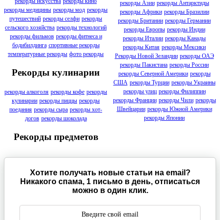
рекорды искусства
рекорды кино
рекорды Азии
рекорды Антарктиды
рекорды медицины
рекорды мод
рекорды
рекорды Африки
рекорды Бразилии
путешествий
рекорды селфи
рекорды
рекорды Британии
рекорды Германии
сельского хозяйства
рекорды технологий
рекорды Европы
рекорды Индии
рекорды фильмов
рекорды фитнеса и
рекорды Италии
рекорды Канады
бодибилдинга
спортивные рекорды
рекорды Китая
рекорды Мексики
температурные рекорды
фото рекорды
Рекорды Новой Зеландии
рекорды ОАЭ
рекорды Пакистана
рекорды России
Рекорды кулинарии
рекорды Северной Америки
рекорды
США
рекорды Турции
рекорды Украины
рекорды улиц
рекорды Филиппин
рекорды алкоголя
рекорды кофе
рекорды
рекорды Франции
рекорды Чили
рекорды
кулинарии
рекорды пиццы
рекорды
Швейцарии
рекорды Южной Америки
поедания
рекорды сыра
рекорды хот-
рекорды Японии
догов
рекорды шоколада
Рекорды предметов
Хотите получать новые статьи на email?
Никакого спама, 1 письмо в день, отписаться
можно в один клик.