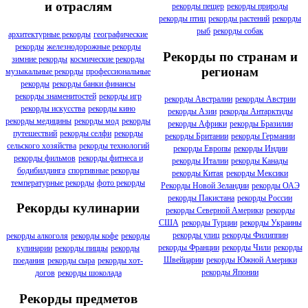
и отраслям
рекорды пещер
рекорды природы
рекорды птиц
рекорды растений
рекорды
рыб
рекорды собак
архитектурные рекорды
географические
рекорды
железнодорожные рекорды
Рекорды по странам и
зимние рекорды
космические рекорды
регионам
музыкальные рекорды
профессиональные
рекорды
рекорды банки финансы
рекорды знаменитостей
рекорды игр
рекорды Австралии
рекорды Австрии
рекорды искусства
рекорды кино
рекорды Азии
рекорды Антарктиды
рекорды медицины
рекорды мод
рекорды
рекорды Африки
рекорды Бразилии
путешествий
рекорды селфи
рекорды
рекорды Британии
рекорды Германии
сельского хозяйства
рекорды технологий
рекорды Европы
рекорды Индии
рекорды фильмов
рекорды фитнеса и
рекорды Италии
рекорды Канады
бодибилдинга
спортивные рекорды
рекорды Китая
рекорды Мексики
температурные рекорды
фото рекорды
Рекорды Новой Зеландии
рекорды ОАЭ
рекорды Пакистана
рекорды России
Рекорды кулинарии
рекорды Северной Америки
рекорды
США
рекорды Турции
рекорды Украины
рекорды улиц
рекорды Филиппин
рекорды алкоголя
рекорды кофе
рекорды
рекорды Франции
рекорды Чили
рекорды
кулинарии
рекорды пиццы
рекорды
Швейцарии
рекорды Южной Америки
поедания
рекорды сыра
рекорды хот-
рекорды Японии
догов
рекорды шоколада
Рекорды предметов