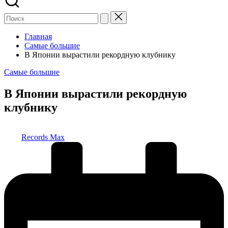
Главная
Самые большие
В Японии вырастили рекордную клубнику
Опубликовано
Самые большие
в
В Японии вырастили рекордную
клубнику
Запись
Records Max
от