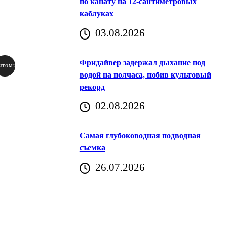
по канату на 12-сантиметровых
каблуках
03.08.2026
Фридайвер задержал дыхание под
итомир
водой на полчаса, побив культовый
рекорд
аричич
02.08.2026
Хорватия)
Самая глубоководная подводная
съемка
26.07.2026