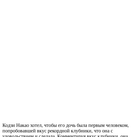
Кодзи Накао хотел, чтобы его дочь была первым человеком,
попробовавшей вкус рекордной клубники, что она с
удовольствием и сделала. Комментируя вкус клубники, она