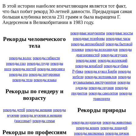
В этой истории наиболее впечатляющим является тот факт,
что был побит рекорд 30-летней давности. Предыдущая самая
большая клубника весила 231 грамм и была выращена Г.
Андерсеном в Великобритании в 1983 году.
рекордные монументы
рекордные мосты
Рекорды человеческого
рекордные телефоны
рекордные часы
рекорды автомобилей
рекорды бытовой
тела
техники
рекорды велосипедов
рекорды
драгоценностей
рекорды игрушек
рекорды волос
рекорды гибкости
рекорды книг
рекорды коллекций
рекорды глаз
рекорды груди
рекорды
рекорды кораблей
рекорды кубика
ноги
рекорды ногтей
рекорды пирсинга
Рубика
рекорды кукол Барби
рекорды
рекорды рта
рекорды татуировки
мебели
рекорды мотоциклов
рекорды
рекорды тела
рекорды языка
музыкальных инструментов
рекорды
одежды
рекорды оружия
рекорды
Рекорды по гендеру и
предметов
рекорды самолетов
рекорды
возрасту
транспорта
Рекорды природы
рекорды детей
рекорды женщин
рекорды
мужчин
рекорды мужчин и женщин
(массовые)
рекорды семья
рекорды водопадов
рекорды животных
рекорды кошек
рекорды лошадей
Рекорды по профессиям
рекорды насекомых
рекорды пауков