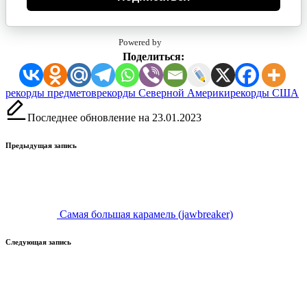
Powered by
Поделиться:
Метки:
рекорды предметов
рекорды Северной Америки
рекорды США
Последнее обновление на 23.01.2023
Навигация
Предыдущая запись
записи
Самая большая карамель (jawbreaker)
Следующая запись