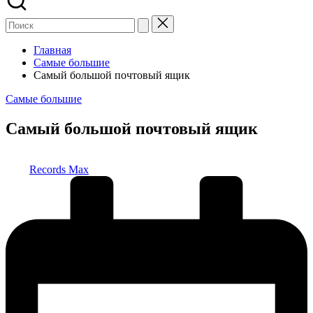
Главная
Самые большие
Самый большой почтовый ящик
Опубликовано
Самые большие
в
Самый большой почтовый ящик
Запись
Records Max
от