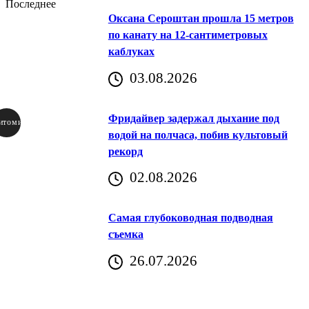
Последнее
Оксана Сероштан прошла 15 метров
по канату на 12-сантиметровых
каблуках
03.08.2026
Фридайвер задержал дыхание под
итомир
водой на полчаса, побив культовый
рекорд
аричич
02.08.2026
Хорватия)
Самая глубоководная подводная
съемка
26.07.2026