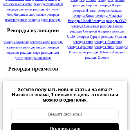
рекорды Британии
рекорды Германии
сельского хозяйства
рекорды технологий
рекорды Европы
рекорды Индии
рекорды фильмов
рекорды фитнеса и
рекорды Италии
рекорды Канады
бодибилдинга
спортивные рекорды
рекорды Китая
рекорды Мексики
температурные рекорды
фото рекорды
Рекорды Новой Зеландии
рекорды ОАЭ
рекорды Пакистана
рекорды России
Рекорды кулинарии
рекорды Северной Америки
рекорды
США
рекорды Турции
рекорды Украины
рекорды улиц
рекорды Филиппин
рекорды алкоголя
рекорды кофе
рекорды
рекорды Франции
рекорды Чили
рекорды
кулинарии
рекорды пиццы
рекорды
Швейцарии
рекорды Южной Америки
поедания
рекорды сыра
рекорды хот-
рекорды Японии
догов
рекорды шоколада
Рекорды предметов
Хотите получать новые статьи на email?
Никакого спама, 1 письмо в день, отписаться
можно в один клик.
Подписаться