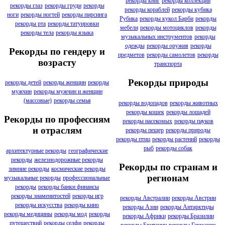
рекорды книг
рекорды коллекций
рекорды глаз
рекорды груди
рекорды
рекорды кораблей
рекорды кубика
ноги
рекорды ногтей
рекорды пирсинга
Рубика
рекорды кукол Барби
рекорды
рекорды рта
рекорды татуировки
мебели
рекорды мотоциклов
рекорды
рекорды тела
рекорды языка
музыкальных инструментов
рекорды
одежды
рекорды оружия
рекорды
Рекорды по гендеру и
предметов
рекорды самолетов
рекорды
возрасту
транспорта
Рекорды природы
рекорды детей
рекорды женщин
рекорды
мужчин
рекорды мужчин и женщин
(массовые)
рекорды семья
рекорды водопадов
рекорды животных
рекорды кошек
рекорды лошадей
Рекорды по профессиям
рекорды насекомых
рекорды пауков
и отраслям
рекорды пещер
рекорды природы
рекорды птиц
рекорды растений
рекорды
рыб
рекорды собак
архитектурные рекорды
географические
рекорды
железнодорожные рекорды
Рекорды по странам и
зимние рекорды
космические рекорды
регионам
музыкальные рекорды
профессиональные
рекорды
рекорды банки финансы
рекорды знаменитостей
рекорды игр
рекорды Австралии
рекорды Австрии
рекорды искусства
рекорды кино
рекорды Азии
рекорды Антарктиды
рекорды медицины
рекорды мод
рекорды
рекорды Африки
рекорды Бразилии
путешествий
рекорды селфи
рекорды