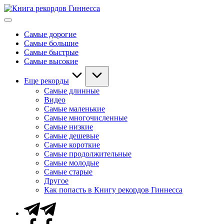
Перейти
Книга
к
Мировые
рекордов
содержимому
рекорды
Гиннесса
Самые дорогие
Гиннесса
Самые большие
Самые быстрые
Самые высокие
Еще рекорды
Самые длинные
Видео
Самые маленькие
Самые многочисленные
Самые низкие
Самые дешевые
Самые короткие
Самые продолжительные
Самые молодые
Самые старые
Другое
Как попасть в Книгу рекордов Гиннесса
Telegram
Facebook