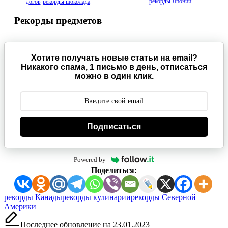
рекорды Японии
догов
рекорды шоколада
Рекорды предметов
Хотите получать новые статьи на email?
Никакого спама, 1 письмо в день, отписаться
можно в один клик.
Подписаться
Powered by
Поделиться:
Метки:
рекорды Канады
рекорды кулинарии
рекорды Северной
Америки
Последнее обновление на 23.01.2023