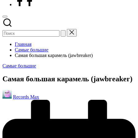
Главная
Самые большие
Самая большая карамель (jawbreaker)
Опубликовано
Самые большие
в
Самая большая карамель (jawbreaker)
Запись
Records Max
от