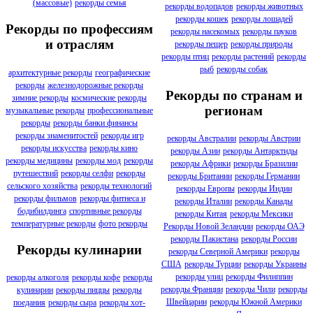
(массовые)
рекорды семья
рекорды водопадов
рекорды животных
рекорды кошек
рекорды лошадей
Рекорды по профессиям
рекорды насекомых
рекорды пауков
и отраслям
рекорды пещер
рекорды природы
рекорды птиц
рекорды растений
рекорды
рыб
рекорды собак
архитектурные рекорды
географические
рекорды
железнодорожные рекорды
Рекорды по странам и
зимние рекорды
космические рекорды
регионам
музыкальные рекорды
профессиональные
рекорды
рекорды банки финансы
рекорды знаменитостей
рекорды игр
рекорды Австралии
рекорды Австрии
рекорды искусства
рекорды кино
рекорды Азии
рекорды Антарктиды
рекорды медицины
рекорды мод
рекорды
рекорды Африки
рекорды Бразилии
путешествий
рекорды селфи
рекорды
рекорды Британии
рекорды Германии
сельского хозяйства
рекорды технологий
рекорды Европы
рекорды Индии
рекорды фильмов
рекорды фитнеса и
рекорды Италии
рекорды Канады
бодибилдинга
спортивные рекорды
рекорды Китая
рекорды Мексики
температурные рекорды
фото рекорды
Рекорды Новой Зеландии
рекорды ОАЭ
рекорды Пакистана
рекорды России
Рекорды кулинарии
рекорды Северной Америки
рекорды
США
рекорды Турции
рекорды Украины
рекорды улиц
рекорды Филиппин
рекорды алкоголя
рекорды кофе
рекорды
рекорды Франции
рекорды Чили
рекорды
кулинарии
рекорды пиццы
рекорды
Швейцарии
рекорды Южной Америки
поедания
рекорды сыра
рекорды хот-