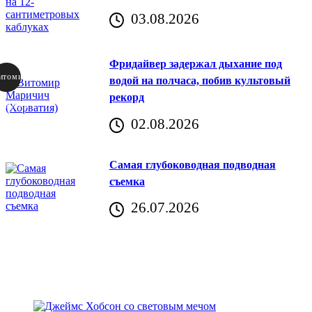
03.08.2026
Фридайвер задержал дыхание под
итомир
водой на полчаса, побив культовый
рекорд
аричич
02.08.2026
Хорватия)
Самая глубоководная подводная
съемка
26.07.2026