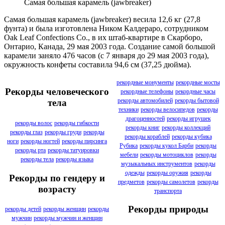
Самая большая карамель (jawbreaker)
Самая большая карамель (jawbreaker) весила 12,6 кг (27,8
фунта) и была изготовлена Ником Калдераро, сотрудником
Oak Leaf Confections Co., в их штаб-квартире в Скарборо,
Онтарио, Канада, 29 мая 2003 года. Создание самой большой
карамели заняло 476 часов (с 7 января до 29 мая 2003 года),
окружность конфеты составила 94,6 см (37,25 дюйма).
рекордные монументы
рекордные мосты
Рекорды человеческого
рекордные телефоны
рекордные часы
рекорды автомобилей
рекорды бытовой
тела
техники
рекорды велосипедов
рекорды
драгоценностей
рекорды игрушек
рекорды волос
рекорды гибкости
рекорды книг
рекорды коллекций
рекорды глаз
рекорды груди
рекорды
рекорды кораблей
рекорды кубика
ноги
рекорды ногтей
рекорды пирсинга
Рубика
рекорды кукол Барби
рекорды
рекорды рта
рекорды татуировки
мебели
рекорды мотоциклов
рекорды
рекорды тела
рекорды языка
музыкальных инструментов
рекорды
одежды
рекорды оружия
рекорды
Рекорды по гендеру и
предметов
рекорды самолетов
рекорды
возрасту
транспорта
Рекорды природы
рекорды детей
рекорды женщин
рекорды
мужчин
рекорды мужчин и женщин