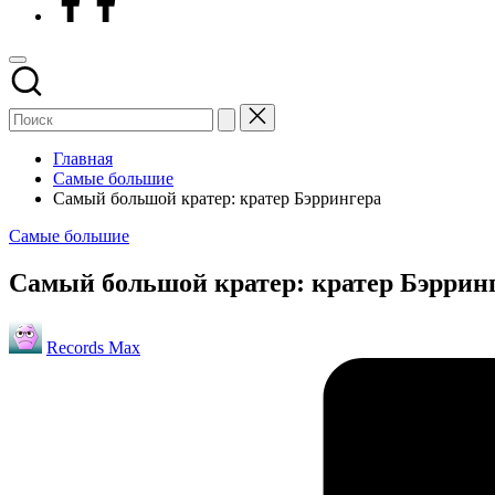
Главная
Самые большие
Самый большой кратер: кратер Бэррингера
Опубликовано
Самые большие
в
Самый большой кратер: кратер Бэррин
Запись
Records Max
от