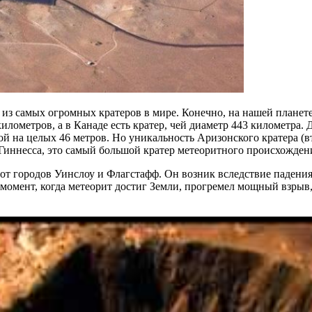
 из самых огромных кратеров в мире. Конечно, на нашей планете
лометров, а в Канаде есть кратер, чей диаметр 443 километра. Д
й на целых 46 метров. Но уникальность Аризонского кратера (вто
ов Гиннесса, это самый большой кратер метеоритного происхожде
от городов Уинслоу и Флагстафф. Он возник вследствие падения
т момент, когда метеорит достиг Земли, прогремел мощный взрыв,