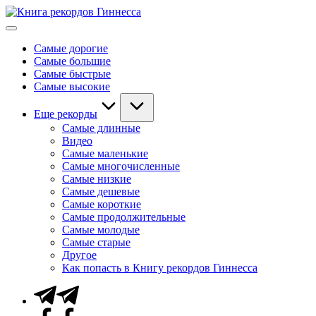
Перейти
Книга
к
Мировые
рекордов
содержимому
рекорды
Гиннесса
Самые дорогие
Гиннесса
Самые большие
Самые быстрые
Самые высокие
Еще рекорды
Самые длинные
Видео
Самые маленькие
Самые многочисленные
Самые низкие
Самые дешевые
Самые короткие
Самые продолжительные
Самые молодые
Самые старые
Другое
Как попасть в Книгу рекордов Гиннесса
Telegram
Facebook