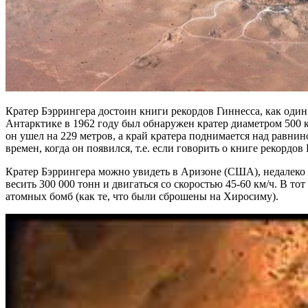
Кратер Бэррингера достоин книги рекордов Гиннесса, как один
Антарктике в 1962 году был обнаружен кратер диаметром 500 ки
он ушел на 229 метров, а край кратера поднимается над равнино
времен, когда он появился, т.е. если говорить о книге рекорд
Кратер Бэррингера можно увидеть в Аризоне (США), недалеко 
весить 300 000 тонн и двигаться со скоростью 45-60 км/ч. В то
атомных бомб (как те, что были сброшены на Хиросиму).