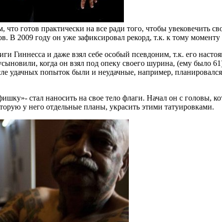
что готов практически на все ради того, чтобы увековечить сво
в. В 2009 году он уже зафиксировал рекорд, т.к. к тому моменту
иги Гиннесса и даже взял себе особый псевдоним, т.к. его наст
усыновили, когда он взял под опеку своего шурина, (ему было 6
ле удачных попыток были и неудачные, например, планировался 
ишку»- стал наносить на свое тело флаги. Начал он с головы, ко
оторую у него отдельные планы, украсить этими татуировками.