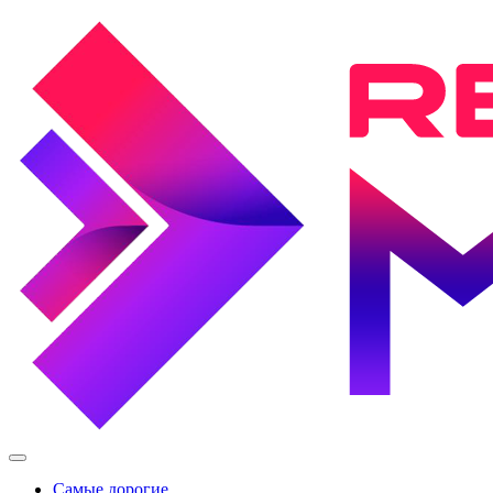
Перейти
к
содержимому
Мировые
рекорды
Самые дорогие
Гиннесса