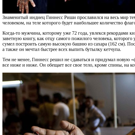
Знаменитый индиец Гиннесс Риши прославился на весь мир тем, 
человеком, на теле которого будет наибольшее количество флаго
Когда-то мужчина, которому уже 72 года, увлекся рекордами кн
заветную книгу, как отцу самого пожилого человека, которого 
сумел построить самую высокую башню из сахара (162 см). Пос
а также он мечтал быстрее всех выпить бутылку кетчупа.
Тем не менее, Гиннесс решил не сдаваться и придумал новую «ф
все ниже и ниже. Он обещает все свое тело, кроме спины, на к