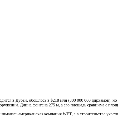
одится в Дубаи, обошлось в $218 млн (800 000 000 дирхамов), н
ооружений. Длина фонтана 275 м, а его площадь сравнима с пло
анималась американская компания WET, а в строительстве участ