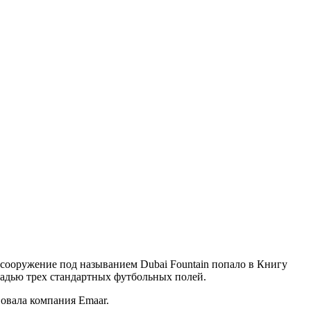
о сооружение под называнием Dubai Fountain попало в Книгу
щадью трех стандартных футбольных полей.
вовала компания Emaar.