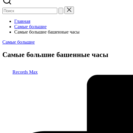
Главная
Самые большие
Самые большие башенные часы
Опубликовано
Самые большие
в
Самые большие башенные часы
Запись
Records Max
от