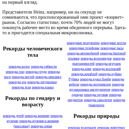
на первый взгляд.
Представители Heinz, например, ни на секунду не
сомневаются, что проспонсированный ими проект «взорвет»
рынок. Согласно статистике, почти 70% людей не могут
покинуть рабочее место во время обеденного перерыва. Здесь-
то и пригодится специальная микроволновка.
рекордные монументы
рекордные мосты
Рекорды человеческого
рекордные телефоны
рекордные часы
рекорды автомобилей
рекорды бытовой
тела
техники
рекорды велосипедов
рекорды
драгоценностей
рекорды игрушек
рекорды волос
рекорды гибкости
рекорды книг
рекорды коллекций
рекорды глаз
рекорды груди
рекорды
рекорды кораблей
рекорды кубика
ноги
рекорды ногтей
рекорды пирсинга
Рубика
рекорды кукол Барби
рекорды
рекорды рта
рекорды татуировки
мебели
рекорды мотоциклов
рекорды
рекорды тела
рекорды языка
музыкальных инструментов
рекорды
одежды
рекорды оружия
рекорды
Рекорды по гендеру и
предметов
рекорды самолетов
рекорды
возрасту
транспорта
Рекорды природы
рекорды детей
рекорды женщин
рекорды
мужчин
рекорды мужчин и женщин
(массовые)
рекорды семья
рекорды водопадов
рекорды животных