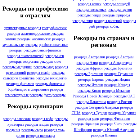
рекорды кошек
рекорды лошадей
Рекорды по профессиям
рекорды насекомых
рекорды пауков
и отраслям
рекорды пещер
рекорды природы
рекорды птиц
рекорды растений
рекорды
рыб
рекорды собак
архитектурные рекорды
географические
рекорды
железнодорожные рекорды
Рекорды по странам и
зимние рекорды
космические рекорды
регионам
музыкальные рекорды
профессиональные
рекорды
рекорды банки финансы
рекорды знаменитостей
рекорды игр
рекорды Австралии
рекорды Австрии
рекорды искусства
рекорды кино
рекорды Азии
рекорды Антарктиды
рекорды медицины
рекорды мод
рекорды
рекорды Африки
рекорды Бразилии
путешествий
рекорды селфи
рекорды
рекорды Британии
рекорды Германии
сельского хозяйства
рекорды технологий
рекорды Европы
рекорды Индии
рекорды фильмов
рекорды фитнеса и
рекорды Италии
рекорды Канады
бодибилдинга
спортивные рекорды
рекорды Китая
рекорды Мексики
температурные рекорды
фото рекорды
Рекорды Новой Зеландии
рекорды ОАЭ
рекорды Пакистана
рекорды России
Рекорды кулинарии
рекорды Северной Америки
рекорды
США
рекорды Турции
рекорды Украины
рекорды улиц
рекорды Филиппин
рекорды алкоголя
рекорды кофе
рекорды
рекорды Франции
рекорды Чили
рекорды
кулинарии
рекорды пиццы
рекорды
Швейцарии
рекорды Южной Америки
поедания
рекорды сыра
рекорды хот-
рекорды Японии
догов
рекорды шоколада