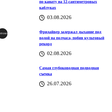
по канату на 12-сантиметровых
каблуках
03.08.2026
Фридайвер задержал дыхание под
итомир
водой на полчаса, побив культовый
рекорд
аричич
02.08.2026
Хорватия)
Самая глубоководная подводная
съемка
26.07.2026