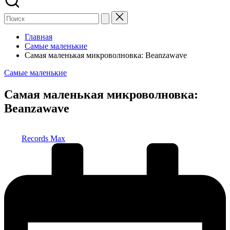
Главная
Самые маленькие
Самая маленькая микроволновка: Beanzawave
Опубликовано
Самые маленькие
в
Самая маленькая микроволновка:
Beanzawave
Запись
Records Max
от