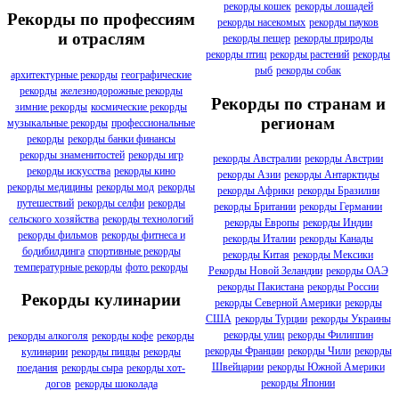
рекорды кошек
рекорды лошадей
Рекорды по профессиям
рекорды насекомых
рекорды пауков
и отраслям
рекорды пещер
рекорды природы
рекорды птиц
рекорды растений
рекорды
рыб
рекорды собак
архитектурные рекорды
географические
рекорды
железнодорожные рекорды
Рекорды по странам и
зимние рекорды
космические рекорды
регионам
музыкальные рекорды
профессиональные
рекорды
рекорды банки финансы
рекорды знаменитостей
рекорды игр
рекорды Австралии
рекорды Австрии
рекорды искусства
рекорды кино
рекорды Азии
рекорды Антарктиды
рекорды медицины
рекорды мод
рекорды
рекорды Африки
рекорды Бразилии
путешествий
рекорды селфи
рекорды
рекорды Британии
рекорды Германии
сельского хозяйства
рекорды технологий
рекорды Европы
рекорды Индии
рекорды фильмов
рекорды фитнеса и
рекорды Италии
рекорды Канады
бодибилдинга
спортивные рекорды
рекорды Китая
рекорды Мексики
температурные рекорды
фото рекорды
Рекорды Новой Зеландии
рекорды ОАЭ
рекорды Пакистана
рекорды России
Рекорды кулинарии
рекорды Северной Америки
рекорды
США
рекорды Турции
рекорды Украины
рекорды улиц
рекорды Филиппин
рекорды алкоголя
рекорды кофе
рекорды
рекорды Франции
рекорды Чили
рекорды
кулинарии
рекорды пиццы
рекорды
Швейцарии
рекорды Южной Америки
поедания
рекорды сыра
рекорды хот-
рекорды Японии
догов
рекорды шоколада