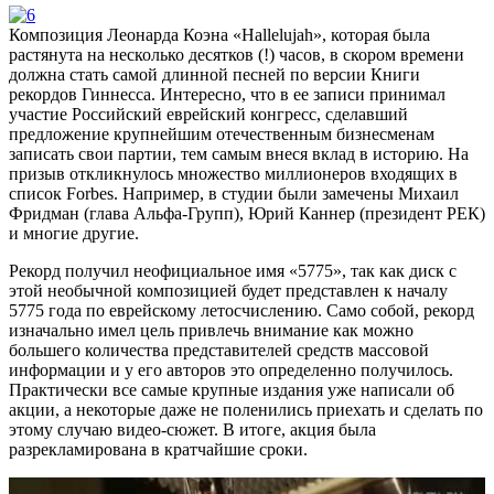
Композиция Леонарда Коэна «Hallelujah», которая была
растянута на несколько десятков (!) часов, в скором времени
должна стать самой длинной песней по версии Книги
рекордов Гиннесса. Интересно, что в ее записи принимал
участие Российский еврейский конгресс, сделавший
предложение крупнейшим отечественным бизнесменам
записать свои партии, тем самым внеся вклад в историю. На
призыв откликнулось множество миллионеров входящих в
список Forbes. Например, в студии были замечены Михаил
Фридман (глава Альфа-Групп), Юрий Каннер (президент РЕК)
и многие другие.
Рекорд получил неофициальное имя «5775», так как диск с
этой необычной композицией будет представлен к началу
5775 года по еврейскому летосчислению. Само собой, рекорд
изначально имел цель привлечь внимание как можно
большего количества представителей средств массовой
информации и у его авторов это определенно получилось.
Практически все самые крупные издания уже написали об
акции, а некоторые даже не поленились приехать и сделать по
этому случаю видео-сюжет. В итоге, акция была
разрекламирована в кратчайшие сроки.