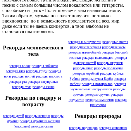
песню с самым большим числом вокалистов или гитаристы,
способные сыграть «Полет шмеля» в максимальном темпе.
Таким образом, музыка позволяет получить не только
вдохновение, но и возможность прославиться на весь мир,
даже если ты не даешь концертов, а твои альбомы не
становятся платиновыми.
рекордные монументы
рекордные мосты
Рекорды человеческого
рекордные телефоны
рекордные часы
рекорды автомобилей
рекорды бытовой
тела
техники
рекорды велосипедов
рекорды
драгоценностей
рекорды игрушек
рекорды волос
рекорды гибкости
рекорды книг
рекорды коллекций
рекорды глаз
рекорды груди
рекорды
рекорды кораблей
рекорды кубика
ноги
рекорды ногтей
рекорды пирсинга
Рубика
рекорды кукол Барби
рекорды
рекорды рта
рекорды татуировки
мебели
рекорды мотоциклов
рекорды
рекорды тела
рекорды языка
музыкальных инструментов
рекорды
одежды
рекорды оружия
рекорды
Рекорды по гендеру и
предметов
рекорды самолетов
рекорды
возрасту
транспорта
Рекорды природы
рекорды детей
рекорды женщин
рекорды
мужчин
рекорды мужчин и женщин
(массовые)
рекорды семья
рекорды водопадов
рекорды животных