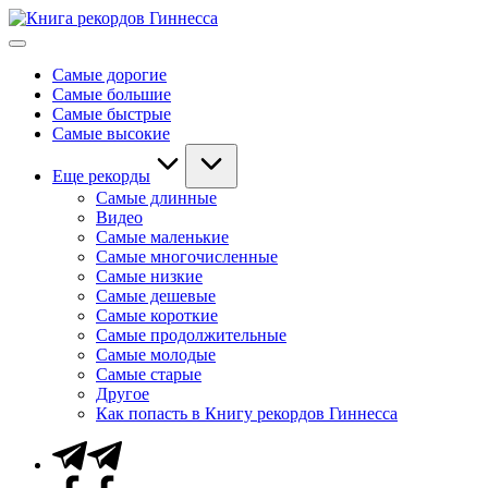
Перейти
Книга
к
Мировые
рекордов
содержимому
рекорды
Гиннесса
Самые дорогие
Гиннесса
Самые большие
Самые быстрые
Самые высокие
Еще рекорды
Самые длинные
Видео
Самые маленькие
Самые многочисленные
Самые низкие
Самые дешевые
Самые короткие
Самые продолжительные
Самые молодые
Самые старые
Другое
Как попасть в Книгу рекордов Гиннесса
Telegram
Facebook