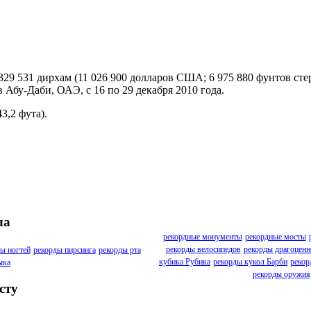
29 531 дирхам (11 026 900 долларов США; 6 975 880 фунтов сте
в Абу-Даби, ОАЭ, с 16 по 29 декабря 2010 года.
3,2 фута).
ла
рекордные монументы
рекордные мосты
рекорды велосипедов
рекорды драгоценн
ы ногтей
рекорды пирсинга
рекорды рта
кубика Рубика
рекорды кукол Барби
рекор
ыка
рекорды оружия
сту