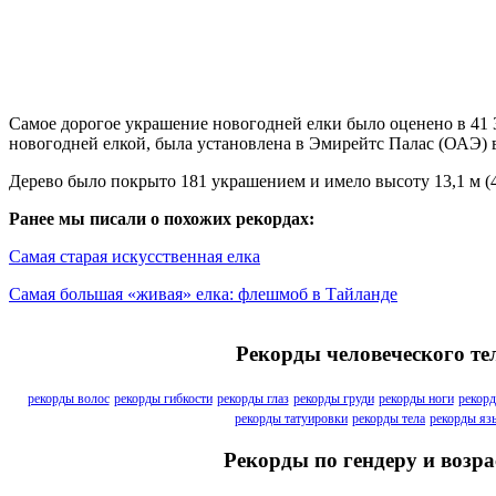
Самое дорогое украшение новогодней елки было оценено в 41 3
новогодней елкой, была установлена ​​в ​​Эмирейтс Палас (ОАЭ) 
Дерево было покрыто 181 украшением и имело высоту 13,1 м (4
Ранее мы писали о похожих рекордах:
Самая старая искусственная елка
Самая большая «живая» елка: флешмоб в Тайланде
Рекорды человеческого те
рекорды волос
рекорды гибкости
рекорды глаз
рекорды груди
рекорды ноги
рекорд
рекорды татуировки
рекорды тела
рекорды яз
Рекорды по гендеру и возра