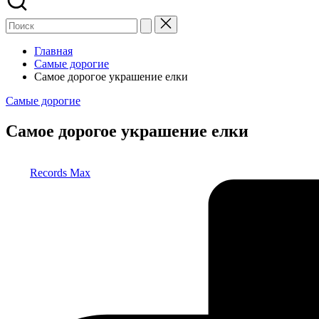
Главная
Самые дорогие
Самое дорогое украшение елки
Опубликовано
Самые дорогие
в
Самое дорогое украшение елки
Запись
Records Max
от