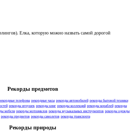
рлингов). Елка, которую можно назвать самой дорогой
Рекорды предметов
рекордные телефоны
рекордные часы
рекорды автомобилей
рекорды бытовой техники
остей
рекорды игрушек
рекорды книг
рекорды коллекций
рекорды кораблей
рекорды
ды мебели
рекорды мотоциклов
рекорды музыкальных инструментов
рекорды одежды
рекорды предметов
рекорды самолетов
рекорды транспорта
Рекорды природы