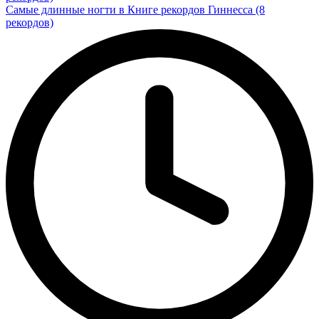
Самые длинные ногти в Книге рекордов Гиннесса (8
рекордов)