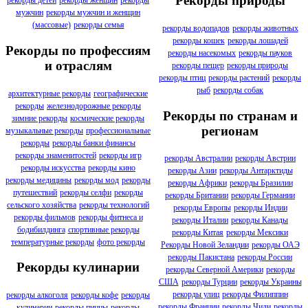
Рекорды природы
рекорды детей
рекорды женщин
рекорды
мужчин
рекорды мужчин и женщин
(массовые)
рекорды семья
рекорды водопадов
рекорды животных
рекорды кошек
рекорды лошадей
Рекорды по профессиям
рекорды насекомых
рекорды пауков
и отраслям
рекорды пещер
рекорды природы
рекорды птиц
рекорды растений
рекорды
рыб
рекорды собак
архитектурные рекорды
географические
рекорды
железнодорожные рекорды
Рекорды по странам и
зимние рекорды
космические рекорды
регионам
музыкальные рекорды
профессиональные
рекорды
рекорды банки финансы
рекорды знаменитостей
рекорды игр
рекорды Австралии
рекорды Австрии
рекорды искусства
рекорды кино
рекорды Азии
рекорды Антарктиды
рекорды медицины
рекорды мод
рекорды
рекорды Африки
рекорды Бразилии
путешествий
рекорды селфи
рекорды
рекорды Британии
рекорды Германии
сельского хозяйства
рекорды технологий
рекорды Европы
рекорды Индии
рекорды фильмов
рекорды фитнеса и
рекорды Италии
рекорды Канады
бодибилдинга
спортивные рекорды
рекорды Китая
рекорды Мексики
температурные рекорды
фото рекорды
Рекорды Новой Зеландии
рекорды ОАЭ
рекорды Пакистана
рекорды России
Рекорды кулинарии
рекорды Северной Америки
рекорды
США
рекорды Турции
рекорды Украины
рекорды улиц
рекорды Филиппин
рекорды алкоголя
рекорды кофе
рекорды
рекорды Франции
рекорды Чили
рекорды
кулинарии
рекорды пиццы
рекорды