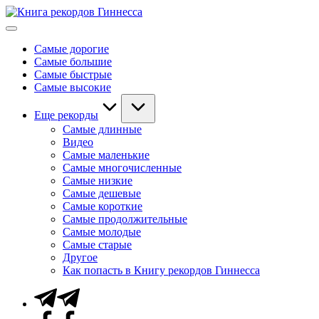
Перейти
Книга
к
Мировые
рекордов
содержимому
рекорды
Гиннесса
Самые дорогие
Гиннесса
Самые большие
Самые быстрые
Самые высокие
Еще рекорды
Самые длинные
Видео
Самые маленькие
Самые многочисленные
Самые низкие
Самые дешевые
Самые короткие
Самые продолжительные
Самые молодые
Самые старые
Другое
Как попасть в Книгу рекордов Гиннесса
Telegram
Facebook