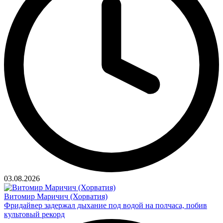
03.08.2026
Витомир Маричич (Хорватия)
Фридайвер задержал дыхание под водой на полчаса, побив
культовый рекорд