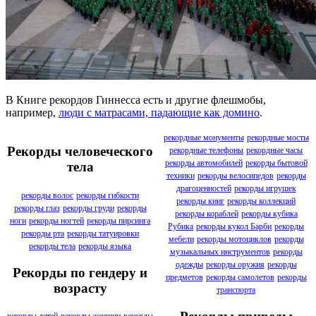
В Книге рекордов Гиннесса есть и другие флешмобы,
например,
люди с матрасами, падающие как домино
.
рекордные монументы
рекордные мосты
Рекорды человеческого
рекордные телефоны
рекордные часы
рекорды автомобилей
рекорды бытовой
тела
техники
рекорды велосипедов
рекорды
драгоценностей
рекорды игрушек
рекорды волос
рекорды гибкости
рекорды книг
рекорды коллекций
рекорды глаз
рекорды груди
рекорды
рекорды кораблей
рекорды кубика
ноги
рекорды ногтей
рекорды пирсинга
Рубика
рекорды кукол Барби
рекорды
рекорды рта
рекорды татуировки
мебели
рекорды мотоциклов
рекорды
рекорды тела
рекорды языка
музыкальных инструментов
рекорды
одежды
рекорды оружия
рекорды
Рекорды по гендеру и
предметов
рекорды самолетов
рекорды
возрасту
транспорта