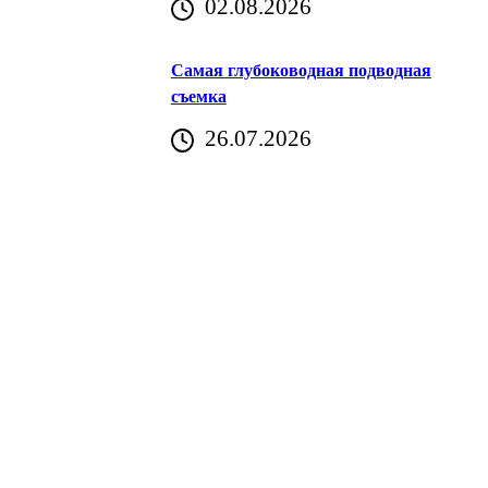
02.08.2026
Хорватия)
Самая глубоководная подводная
съемка
26.07.2026