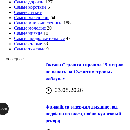
Самые дорогие
127
Самые короткие
5
Самые легкие
1
Самые маленькие
54
Самые многочисленные
188
Самые молодые
20
Самые низкие
10
Самые продолжительные
47
Самые старые
38
Самые тяжелые
9
Последнее
Оксана Сероштан прошла 15 метров
по канату на 12-сантиметровых
каблуках
03.08.2026
Фридайвер задержал дыхание под
итомир
водой на полчаса, побив культовый
рекорд
аричич