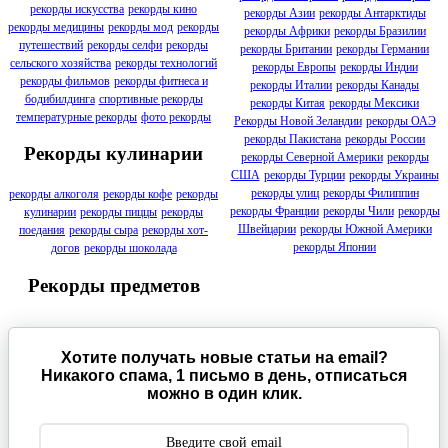
рекорды искусства
рекорды кино
рекорды Азии
рекорды Антарктиды
рекорды медицины
рекорды мод
рекорды
рекорды Африки
рекорды Бразилии
путешествий
рекорды селфи
рекорды
рекорды Британии
рекорды Германии
сельского хозяйства
рекорды технологий
рекорды Европы
рекорды Индии
рекорды фильмов
рекорды фитнеса и
рекорды Италии
рекорды Канады
бодибилдинга
спортивные рекорды
рекорды Китая
рекорды Мексики
температурные рекорды
фото рекорды
Рекорды Новой Зеландии
рекорды ОАЭ
рекорды Пакистана
рекорды России
Рекорды кулинарии
рекорды Северной Америки
рекорды
США
рекорды Турции
рекорды Украины
рекорды улиц
рекорды Филиппин
рекорды алкоголя
рекорды кофе
рекорды
рекорды Франции
рекорды Чили
рекорды
кулинарии
рекорды пиццы
рекорды
Швейцарии
рекорды Южной Америки
поедания
рекорды сыра
рекорды хот-
рекорды Японии
догов
рекорды шоколада
Рекорды предметов
Хотите получать новые статьи на email?
Никакого спама, 1 письмо в день, отписаться
можно в один клик.