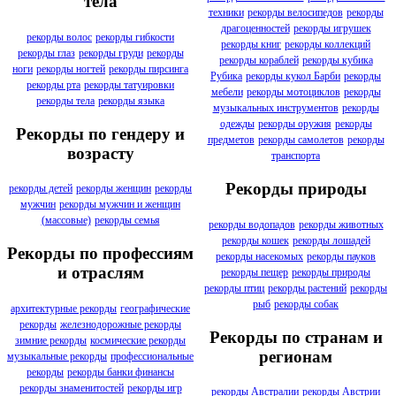
тела
техники
рекорды велосипедов
рекорды
драгоценностей
рекорды игрушек
рекорды волос
рекорды гибкости
рекорды книг
рекорды коллекций
рекорды глаз
рекорды груди
рекорды
рекорды кораблей
рекорды кубика
ноги
рекорды ногтей
рекорды пирсинга
Рубика
рекорды кукол Барби
рекорды
рекорды рта
рекорды татуировки
мебели
рекорды мотоциклов
рекорды
рекорды тела
рекорды языка
музыкальных инструментов
рекорды
одежды
рекорды оружия
рекорды
Рекорды по гендеру и
предметов
рекорды самолетов
рекорды
возрасту
транспорта
Рекорды природы
рекорды детей
рекорды женщин
рекорды
мужчин
рекорды мужчин и женщин
(массовые)
рекорды семья
рекорды водопадов
рекорды животных
рекорды кошек
рекорды лошадей
Рекорды по профессиям
рекорды насекомых
рекорды пауков
и отраслям
рекорды пещер
рекорды природы
рекорды птиц
рекорды растений
рекорды
рыб
рекорды собак
архитектурные рекорды
географические
рекорды
железнодорожные рекорды
Рекорды по странам и
зимние рекорды
космические рекорды
регионам
музыкальные рекорды
профессиональные
рекорды
рекорды банки финансы
рекорды знаменитостей
рекорды игр
рекорды Австралии
рекорды Австрии