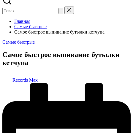
Главная
Самые быстрые
Самое быстрое выпивание бутылки кетчупа
Опубликовано
Самые быстрые
в
Самое быстрое выпивание бутылки
кетчупа
Запись
Records Max
от