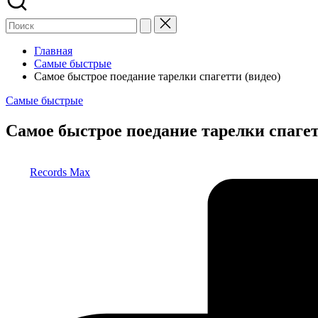
Главная
Самые быстрые
Самое быстрое поедание тарелки спагетти (видео)
Опубликовано
Самые быстрые
в
Самое быстрое поедание тарелки спагет
Запись
Records Max
от