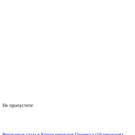
Не пропустите
Рекордные глаза в Книге рекордов Гиннесса (19 рекордов)