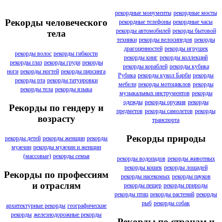
рекордные монументы
рекордные мосты
Рекорды человеческого
рекордные телефоны
рекордные часы
рекорды автомобилей
рекорды бытовой
тела
техники
рекорды велосипедов
рекорды
драгоценностей
рекорды игрушек
рекорды волос
рекорды гибкости
рекорды книг
рекорды коллекций
рекорды глаз
рекорды груди
рекорды
рекорды кораблей
рекорды кубика
ноги
рекорды ногтей
рекорды пирсинга
Рубика
рекорды кукол Барби
рекорды
рекорды рта
рекорды татуировки
мебели
рекорды мотоциклов
рекорды
рекорды тела
рекорды языка
музыкальных инструментов
рекорды
одежды
рекорды оружия
рекорды
Рекорды по гендеру и
предметов
рекорды самолетов
рекорды
возрасту
транспорта
Рекорды природы
рекорды детей
рекорды женщин
рекорды
мужчин
рекорды мужчин и женщин
(массовые)
рекорды семья
рекорды водопадов
рекорды животных
рекорды кошек
рекорды лошадей
Рекорды по профессиям
рекорды насекомых
рекорды пауков
и отраслям
рекорды пещер
рекорды природы
рекорды птиц
рекорды растений
рекорды
рыб
рекорды собак
архитектурные рекорды
географические
рекорды
железнодорожные рекорды
Рекорды по странам и