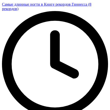
Самые длинные ногти в Книге рекордов Гиннесса (8
рекордов)