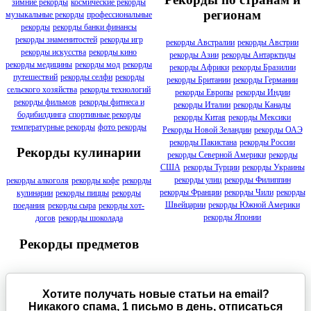
зимние рекорды
космические рекорды
регионам
музыкальные рекорды
профессиональные
рекорды
рекорды банки финансы
рекорды знаменитостей
рекорды игр
рекорды Австралии
рекорды Австрии
рекорды искусства
рекорды кино
рекорды Азии
рекорды Антарктиды
рекорды медицины
рекорды мод
рекорды
рекорды Африки
рекорды Бразилии
путешествий
рекорды селфи
рекорды
рекорды Британии
рекорды Германии
сельского хозяйства
рекорды технологий
рекорды Европы
рекорды Индии
рекорды фильмов
рекорды фитнеса и
рекорды Италии
рекорды Канады
бодибилдинга
спортивные рекорды
рекорды Китая
рекорды Мексики
температурные рекорды
фото рекорды
Рекорды Новой Зеландии
рекорды ОАЭ
рекорды Пакистана
рекорды России
Рекорды кулинарии
рекорды Северной Америки
рекорды
США
рекорды Турции
рекорды Украины
рекорды улиц
рекорды Филиппин
рекорды алкоголя
рекорды кофе
рекорды
рекорды Франции
рекорды Чили
рекорды
кулинарии
рекорды пиццы
рекорды
Швейцарии
рекорды Южной Америки
поедания
рекорды сыра
рекорды хот-
рекорды Японии
догов
рекорды шоколада
Рекорды предметов
Хотите получать новые статьи на email?
Никакого спама, 1 письмо в день, отписаться