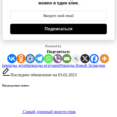
можно в один клик.
Подписаться
Powered by
Поделиться:
Метки:
рекорды детей
рекорды игрушек
Рекорды Новой Зеландии
Последнее обновление на 03.02.2023
Навигация
Предыдущая запись
записи
Самый длинный монстр-трак