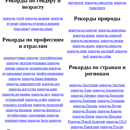
Рекорды по гендеру и
предметов
рекорды самолетов
рекорды
возрасту
транспорта
Рекорды природы
рекорды детей
рекорды женщин
рекорды
мужчин
рекорды мужчин и женщин
(массовые)
рекорды семья
рекорды водопадов
рекорды животных
рекорды кошек
рекорды лошадей
Рекорды по профессиям
рекорды насекомых
рекорды пауков
и отраслям
рекорды пещер
рекорды природы
рекорды птиц
рекорды растений
рекорды
рыб
рекорды собак
архитектурные рекорды
географические
рекорды
железнодорожные рекорды
Рекорды по странам и
зимние рекорды
космические рекорды
регионам
музыкальные рекорды
профессиональные
рекорды
рекорды банки финансы
рекорды знаменитостей
рекорды игр
рекорды Австралии
рекорды Австрии
рекорды искусства
рекорды кино
рекорды Азии
рекорды Антарктиды
рекорды медицины
рекорды мод
рекорды
рекорды Африки
рекорды Бразилии
путешествий
рекорды селфи
рекорды
рекорды Британии
рекорды Германии
сельского хозяйства
рекорды технологий
рекорды Европы
рекорды Индии
рекорды фильмов
рекорды фитнеса и
рекорды Италии
рекорды Канады
бодибилдинга
спортивные рекорды
рекорды Китая
рекорды Мексики
температурные рекорды
фото рекорды
Рекорды Новой Зеландии
рекорды ОАЭ
рекорды Пакистана
рекорды России