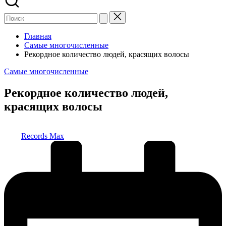
Главная
Самые многочисленные
Рекордное количество людей, красящих волосы
Опубликовано
Самые многочисленные
в
Рекордное количество людей,
красящих волосы
Запись
Records Max
от