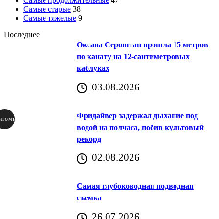
Самые продолжительные
47
Самые старые
38
Самые тяжелые
9
Последнее
Оксана Сероштан прошла 15 метров
по канату на 12-сантиметровых
каблуках
03.08.2026
Фридайвер задержал дыхание под
итомир
водой на полчаса, побив культовый
рекорд
аричич
02.08.2026
Хорватия)
Самая глубоководная подводная
съемка
26.07.2026