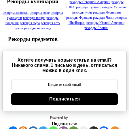
Рекорды кулинарии
рекорды Северной Америки
рекорды
США
рекорды Турции
рекорды Украины
рекорды улиц
рекорды Филиппин
рекорды алкоголя
рекорды кофе
рекорды
рекорды Франции
рекорды Чили
рекорды
кулинарии
рекорды пиццы
рекорды
Швейцарии
рекорды Южной Америки
поедания
рекорды сыра
рекорды хот-
рекорды Японии
догов
рекорды шоколада
Рекорды предметов
Хотите получать новые статьи на email?
Никакого спама, 1 письмо в день, отписаться
можно в один клик.
Подписаться
Powered by
Поделиться: