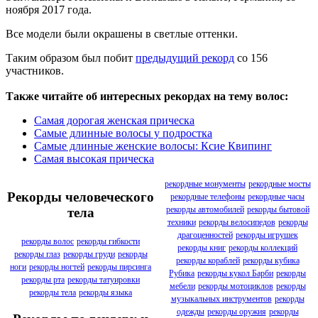
ноября 2017 года.
Все модели были окрашены в светлые оттенки.
Таким образом был побит
предыдущий рекорд
со 156
участников.
Также читайте об интересных рекордах на тему волос:
Самая дорогая женская прическа
Самые длинные волосы у подростка
Самые длинные женские волосы: Ксие Квипинг
Самая высокая прическа
рекордные монументы
рекордные мосты
Рекорды человеческого
рекордные телефоны
рекордные часы
рекорды автомобилей
рекорды бытовой
тела
техники
рекорды велосипедов
рекорды
драгоценностей
рекорды игрушек
рекорды волос
рекорды гибкости
рекорды книг
рекорды коллекций
рекорды глаз
рекорды груди
рекорды
рекорды кораблей
рекорды кубика
ноги
рекорды ногтей
рекорды пирсинга
Рубика
рекорды кукол Барби
рекорды
рекорды рта
рекорды татуировки
мебели
рекорды мотоциклов
рекорды
рекорды тела
рекорды языка
музыкальных инструментов
рекорды
одежды
рекорды оружия
рекорды