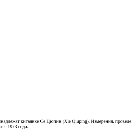
адлежат китаянке Се Цюпин (Xie Qiuping). Измерения, проведенн
ь с 1973 года.