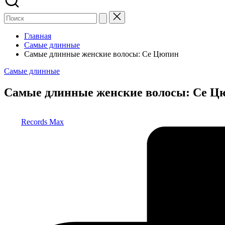
Главная
Самые длинные
Самые длинные женские волосы: Се Цюпин
Опубликовано
Самые длинные
в
Самые длинные женские волосы: Се Ц
Запись
Records Max
от