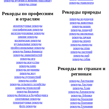
рекорды мужчин и женщин (массовые)
рекорды транспорта
рекорды семья
Рекорды природы
Рекорды по профессиям
и отраслям
рекорды водопадов
рекорды животных
архитектурные рекорды
рекорды кошек
географические рекорды
рекорды лошадей
железнодорожные рекорды
рекорды насекомых
зимние рекорды
рекорды пауков
космические рекорды
рекорды пещер
музыкальные рекорды
рекорды природы
профессиональные рекорды
рекорды птиц
рекорды банки финансы
рекорды растений
рекорды знаменитостей
рекорды рыб
рекорды игр
рекорды собак
рекорды искусства
рекорды кино
Рекорды по странам и
рекорды медицины
регионам
рекорды мод
рекорды путешествий
рекорды селфи
рекорды Австралии
рекорды сельского хозяйства
рекорды Австрии
рекорды технологий
рекорды Азии
рекорды фильмов
рекорды Антарктиды
рекорды фитнеса и бодибилдинга
рекорды Африки
спортивные рекорды
рекорды Бразилии
температурные рекорды
рекорды Британии
фото рекорды
рекорды Германии