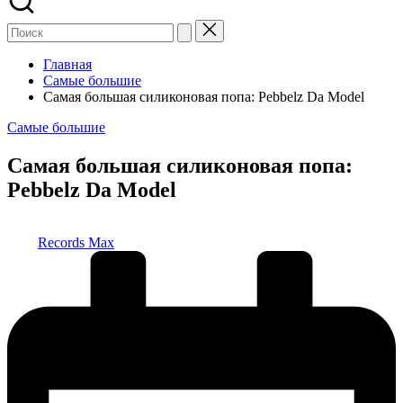
Главная
Самые большие
Самая большая силиконовая попа: Pebbelz Da Model
Опубликовано
Самые большие
в
Самая большая силиконовая попа:
Pebbelz Da Model
Запись
Records Max
от