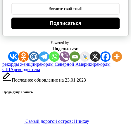
Подписаться
Powered by
Поделиться:
Метки:
рекорды женщин
рекорды Северной Америки
рекорды
США
рекорды тела
Последнее обновление на 23.01.2023
Навигация
Предыдущая запись
записи
Самый дорогой остров: Ниихау