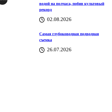
водой на полчаса, побив культовый
рекорд
аричич
02.08.2026
Хорватия)
Самая глубоководная подводная
съемка
26.07.2026