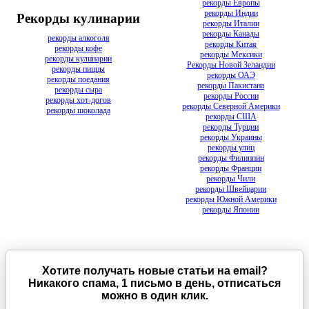
рекорды Европы
рекорды Индии
Рекорды кулинарии
рекорды Италии
рекорды Канады
рекорды алкоголя
рекорды Китая
рекорды кофе
рекорды Мексики
рекорды кулинарии
Рекорды Новой Зеландии
рекорды пиццы
рекорды ОАЭ
рекорды поедания
рекорды Пакистана
рекорды сыра
рекорды России
рекорды хот-догов
рекорды Северной Америки
рекорды шоколада
рекорды США
рекорды Турции
рекорды Украины
рекорды улиц
рекорды Филиппин
рекорды Франции
рекорды Чили
рекорды Швейцарии
рекорды Южной Америки
рекорды Японии
Хотите получать новые статьи на email?
Никакого спама, 1 письмо в день, отписаться
можно в один клик.