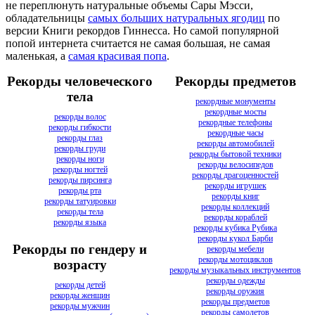
не переплюнуть натуральные объемы Сары Мэсси,
обладательницы
самых больших натуральных ягодиц
по
версии Книги рекордов Гиннесса. Но самой популярной
попой интернета считается не самая большая, не самая
маленькая, а
самая красивая попа
.
Рекорды человеческого
Рекорды предметов
тела
рекордные монументы
рекордные мосты
рекорды волос
рекордные телефоны
рекорды гибкости
рекордные часы
рекорды глаз
рекорды автомобилей
рекорды груди
рекорды бытовой техники
рекорды ноги
рекорды велосипедов
рекорды ногтей
рекорды драгоценностей
рекорды пирсинга
рекорды игрушек
рекорды рта
рекорды книг
рекорды татуировки
рекорды коллекций
рекорды тела
рекорды кораблей
рекорды языка
рекорды кубика Рубика
рекорды кукол Барби
Рекорды по гендеру и
рекорды мебели
рекорды мотоциклов
возрасту
рекорды музыкальных инструментов
рекорды одежды
рекорды детей
рекорды оружия
рекорды женщин
рекорды предметов
рекорды мужчин
рекорды самолетов