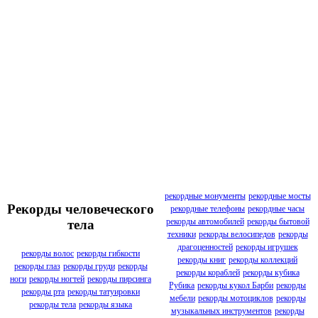
рекордные монументы
рекордные мосты
Рекорды человеческого
рекордные телефоны
рекордные часы
рекорды автомобилей
рекорды бытовой
тела
техники
рекорды велосипедов
рекорды
драгоценностей
рекорды игрушек
рекорды волос
рекорды гибкости
рекорды книг
рекорды коллекций
рекорды глаз
рекорды груди
рекорды
рекорды кораблей
рекорды кубика
ноги
рекорды ногтей
рекорды пирсинга
Рубика
рекорды кукол Барби
рекорды
рекорды рта
рекорды татуировки
мебели
рекорды мотоциклов
рекорды
рекорды тела
рекорды языка
музыкальных инструментов
рекорды