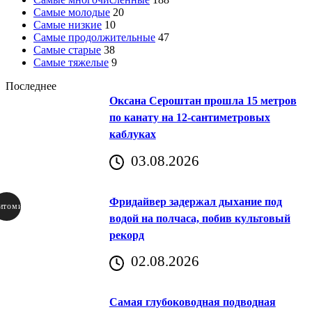
Самые молодые
20
Самые низкие
10
Самые продолжительные
47
Самые старые
38
Самые тяжелые
9
Последнее
Оксана Сероштан прошла 15 метров
по канату на 12-сантиметровых
каблуках
03.08.2026
Фридайвер задержал дыхание под
итомир
водой на полчаса, побив культовый
рекорд
аричич
02.08.2026
Хорватия)
Самая глубоководная подводная