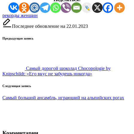
Метки:
рекорды женщин
Последнее обновление на 22.01.2023
Навигация
Предыдущая запись
записи
Самый дорогой шоколад Chocopologie by
Knipschildt: «Его вкус не забудешь никогда»
Следующая запись
Самый большой ансамбль, играющий на альпийских рогах
Комментарии