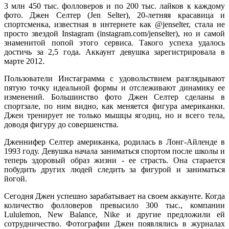
3 млн 450 тыс. фолловеров и по 200 тыс. лайков к каждому
фото. Джен Селтер (Jen Selter), 20-летняя красавица и
спортсменка, известная в интернете как @jenselter, стала не
просто звездой Instagram (instagram.com/jenselter), но и самой
знаменитой попой этого сервиса. Такого успеха удалось
достичь за 2,5 года. Аккаунт девушка зарегистрировала в
марте 2012.
Пользователи Инстаграмма с удовольствием разглядывают
пятую точку идеальной формы и отслеживают динамику ее
изменений. Большинство фото Джен Селтер сделаны в
спортзале, по ним видно, как меняется фигура американки.
Джен тренирует не только мышцы ягодиц, но и всего тела,
доводя фигуру до совершенства.
Дженнифер Селтер американка, родилась в Лонг-Айленде в
1993 году. Девушка начала заниматься спортом после школы и
теперь здоровый образ жизни - ее страсть. Она старается
побудить других людей следить за фигурой и заниматься
йогой.
Сегодня Джен успешно зарабатывает на своем аккаунте. Когда
количество фолловеров превысило 300 тыс., компании
Lululemon, New Balance, Nike и другие предложили ей
сотрудничество. Фотографии Джен появлялись в журналах