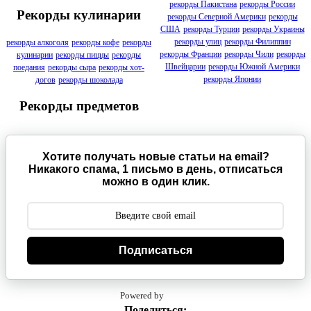
рекорды Пакистана
рекорды России
Рекорды кулинарии
рекорды Северной Америки
рекорды
США
рекорды Турции
рекорды Украины
рекорды улиц
рекорды Филиппин
рекорды алкоголя
рекорды кофе
рекорды
рекорды Франции
рекорды Чили
рекорды
кулинарии
рекорды пиццы
рекорды
Швейцарии
рекорды Южной Америки
поедания
рекорды сыра
рекорды хот-
рекорды Японии
догов
рекорды шоколада
Рекорды предметов
Хотите получать новые статьи на email?
Никакого спама, 1 письмо в день, отписаться
можно в один клик.
Подписаться
Powered by
Поделиться: