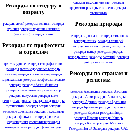
одежды
рекорды оружия
рекорды
Рекорды по гендеру и
предметов
рекорды самолетов
рекорды
возрасту
транспорта
Рекорды природы
рекорды детей
рекорды женщин
рекорды
мужчин
рекорды мужчин и женщин
(массовые)
рекорды семья
рекорды водопадов
рекорды животных
рекорды кошек
рекорды лошадей
Рекорды по профессиям
рекорды насекомых
рекорды пауков
и отраслям
рекорды пещер
рекорды природы
рекорды птиц
рекорды растений
рекорды
рыб
рекорды собак
архитектурные рекорды
географические
рекорды
железнодорожные рекорды
Рекорды по странам и
зимние рекорды
космические рекорды
регионам
музыкальные рекорды
профессиональные
рекорды
рекорды банки финансы
рекорды знаменитостей
рекорды игр
рекорды Австралии
рекорды Австрии
рекорды искусства
рекорды кино
рекорды Азии
рекорды Антарктиды
рекорды медицины
рекорды мод
рекорды
рекорды Африки
рекорды Бразилии
путешествий
рекорды селфи
рекорды
рекорды Британии
рекорды Германии
сельского хозяйства
рекорды технологий
рекорды Европы
рекорды Индии
рекорды фильмов
рекорды фитнеса и
рекорды Италии
рекорды Канады
бодибилдинга
спортивные рекорды
рекорды Китая
рекорды Мексики
температурные рекорды
фото рекорды
Рекорды Новой Зеландии
рекорды ОАЭ