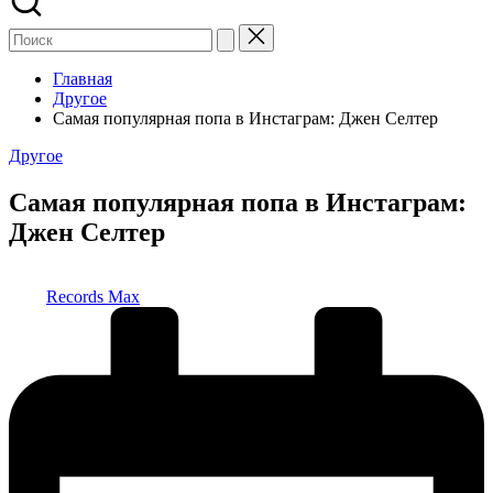
Главная
Другое
Самая популярная попа в Инстаграм: Джен Селтер
Опубликовано
Другое
в
Самая популярная попа в Инстаграм:
Джен Селтер
Запись
Records Max
от