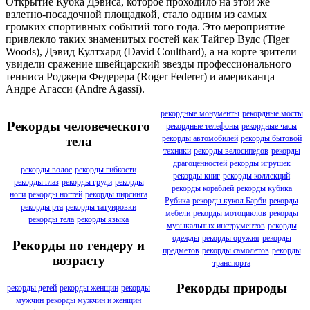
Открытие Кубка Дэвиса, которое проходило на этой же
взлетно-посадочной площадкой, стало одним из самых
громких спортивных событий того года. Это мероприятие
привлекло таких знаменитых гостей как Тайгер Вудс (Tiger
Woods), Дэвид Култхард (David Coulthard), а на корте зрители
увидели сражение швейцарский звезды профессионального
тенниса Роджера Федерера (Roger Federer) и американца
Андре Агасси (Andre Agassi).
рекордные монументы
рекордные мосты
Рекорды человеческого
рекордные телефоны
рекордные часы
рекорды автомобилей
рекорды бытовой
тела
техники
рекорды велосипедов
рекорды
драгоценностей
рекорды игрушек
рекорды волос
рекорды гибкости
рекорды книг
рекорды коллекций
рекорды глаз
рекорды груди
рекорды
рекорды кораблей
рекорды кубика
ноги
рекорды ногтей
рекорды пирсинга
Рубика
рекорды кукол Барби
рекорды
рекорды рта
рекорды татуировки
мебели
рекорды мотоциклов
рекорды
рекорды тела
рекорды языка
музыкальных инструментов
рекорды
одежды
рекорды оружия
рекорды
Рекорды по гендеру и
предметов
рекорды самолетов
рекорды
возрасту
транспорта
Рекорды природы
рекорды детей
рекорды женщин
рекорды
мужчин
рекорды мужчин и женщин