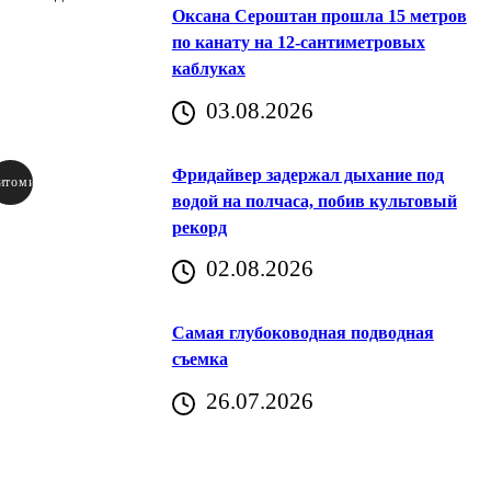
Оксана Сероштан прошла 15 метров
по канату на 12-сантиметровых
каблуках
03.08.2026
Фридайвер задержал дыхание под
итомир
водой на полчаса, побив культовый
рекорд
аричич
02.08.2026
Хорватия)
Самая глубоководная подводная
съемка
26.07.2026