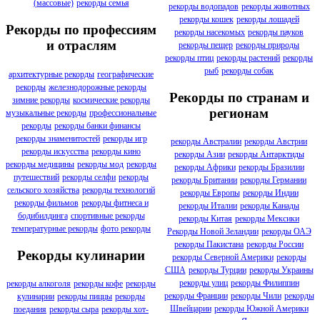
(массовые)
рекорды семья
рекорды водопадов
рекорды животных
рекорды кошек
рекорды лошадей
Рекорды по профессиям
рекорды насекомых
рекорды пауков
и отраслям
рекорды пещер
рекорды природы
рекорды птиц
рекорды растений
рекорды
рыб
рекорды собак
архитектурные рекорды
географические
рекорды
железнодорожные рекорды
Рекорды по странам и
зимние рекорды
космические рекорды
регионам
музыкальные рекорды
профессиональные
рекорды
рекорды банки финансы
рекорды знаменитостей
рекорды игр
рекорды Австралии
рекорды Австрии
рекорды искусства
рекорды кино
рекорды Азии
рекорды Антарктиды
рекорды медицины
рекорды мод
рекорды
рекорды Африки
рекорды Бразилии
путешествий
рекорды селфи
рекорды
рекорды Британии
рекорды Германии
сельского хозяйства
рекорды технологий
рекорды Европы
рекорды Индии
рекорды фильмов
рекорды фитнеса и
рекорды Италии
рекорды Канады
бодибилдинга
спортивные рекорды
рекорды Китая
рекорды Мексики
температурные рекорды
фото рекорды
Рекорды Новой Зеландии
рекорды ОАЭ
рекорды Пакистана
рекорды России
Рекорды кулинарии
рекорды Северной Америки
рекорды
США
рекорды Турции
рекорды Украины
рекорды улиц
рекорды Филиппин
рекорды алкоголя
рекорды кофе
рекорды
рекорды Франции
рекорды Чили
рекорды
кулинарии
рекорды пиццы
рекорды
Швейцарии
рекорды Южной Америки
поедания
рекорды сыра
рекорды хот-