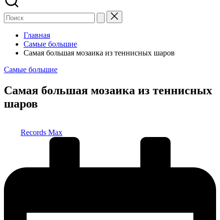
Главная
Самые большие
Самая большая мозаика из теннисных шаров
Опубликовано
Самые большие
в
Самая большая мозаика из теннисных
шаров
Запись
Records Max
от