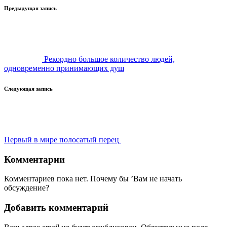
Навигация
Предыдущая запись
записи
Рекордно большое количество людей,
одновременно принимающих душ
Следующая запись
Первый в мире полосатый перец
Комментарии
Комментариев пока нет. Почему бы ’Вам не начать
обсуждение?
Добавить комментарий