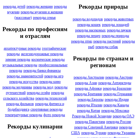
Рекорды природы
рекорды детей
рекорды женщин
рекорды
мужчин
рекорды мужчин и женщин
(массовые)
рекорды семья
рекорды водопадов
рекорды животных
рекорды кошек
рекорды лошадей
Рекорды по профессиям
рекорды насекомых
рекорды пауков
и отраслям
рекорды пещер
рекорды природы
рекорды птиц
рекорды растений
рекорды
рыб
рекорды собак
архитектурные рекорды
географические
рекорды
железнодорожные рекорды
Рекорды по странам и
зимние рекорды
космические рекорды
регионам
музыкальные рекорды
профессиональные
рекорды
рекорды банки финансы
рекорды знаменитостей
рекорды игр
рекорды Австралии
рекорды Австрии
рекорды искусства
рекорды кино
рекорды Азии
рекорды Антарктиды
рекорды медицины
рекорды мод
рекорды
рекорды Африки
рекорды Бразилии
путешествий
рекорды селфи
рекорды
рекорды Британии
рекорды Германии
сельского хозяйства
рекорды технологий
рекорды Европы
рекорды Индии
рекорды фильмов
рекорды фитнеса и
рекорды Италии
рекорды Канады
бодибилдинга
спортивные рекорды
рекорды Китая
рекорды Мексики
температурные рекорды
фото рекорды
Рекорды Новой Зеландии
рекорды ОАЭ
рекорды Пакистана
рекорды России
Рекорды кулинарии
рекорды Северной Америки
рекорды
США
рекорды Турции
рекорды Украины