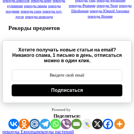
рекорды улиц
рекорды Филиппин
рекорды алкоголя
рекорды кофе
рекорды
рекорды Франции
рекорды Чили
рекорды
кулинарии
рекорды пиццы
рекорды
Швейцарии
рекорды Южной Америки
поедания
рекорды сыра
рекорды хот-
рекорды Японии
догов
рекорды шоколада
Рекорды предметов
Хотите получать новые статьи на email?
Никакого спама, 1 письмо в день, отписаться
можно в один клик.
Подписаться
Powered by
Поделиться:
Метки:
рекорды Европы
рекорды растений