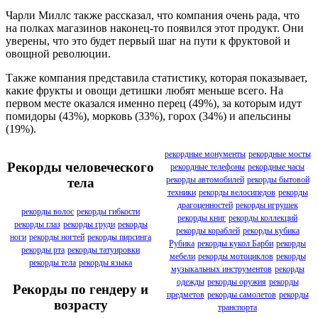
Чарли Миллс также рассказал, что компания очень рада, что
на полках магазинов наконец-то появился этот продукт. Они
уверены, что это будет первый шаг на пути к фруктовой и
овощной революции.
Также компания представила статистику, которая показывает,
какие фрукты и овощи детишки любят меньше всего. На
первом месте оказался именно перец (49%), за которым идут
помидоры (43%), морковь (33%), горох (34%) и апельсины
(19%).
рекордные монументы
рекордные мосты
Рекорды человеческого
рекордные телефоны
рекордные часы
рекорды автомобилей
рекорды бытовой
тела
техники
рекорды велосипедов
рекорды
драгоценностей
рекорды игрушек
рекорды волос
рекорды гибкости
рекорды книг
рекорды коллекций
рекорды глаз
рекорды груди
рекорды
рекорды кораблей
рекорды кубика
ноги
рекорды ногтей
рекорды пирсинга
Рубика
рекорды кукол Барби
рекорды
рекорды рта
рекорды татуировки
мебели
рекорды мотоциклов
рекорды
рекорды тела
рекорды языка
музыкальных инструментов
рекорды
одежды
рекорды оружия
рекорды
Рекорды по гендеру и
предметов
рекорды самолетов
рекорды
возрасту
транспорта