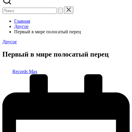
Главная
Другое
Первый в мире полосатый перец
Опубликовано
Другое
в
Первый в мире полосатый перец
Запись
Records Max
от