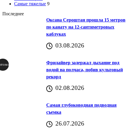
Самые тяжелые
9
Последнее
Оксана Сероштан прошла 15 метров
по канату на 12-сантиметровых
каблуках
03.08.2026
Фридайвер задержал дыхание под
итомир
водой на полчаса, побив культовый
рекорд
аричич
02.08.2026
Хорватия)
Самая глубоководная подводная
съемка
26.07.2026