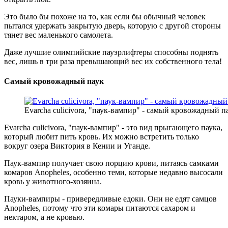
Это было бы похоже на то, как если бы обычный человек
пытался удержать закрытую дверь, которую с другой стороны
тянет вес маленького самолета.
Даже лучшие олимпийские пауэрлифтеры способны поднять
вес, лишь в три раза превышающий вес их собственного тела!
Самый кровожадный паук
Evarcha culicivora, "паук-вампир" - самый кровожадный п
Evarcha culicivora, "паук-вампир" - это вид прыгающего паука,
который любит пить кровь. Их можно встретить только
вокруг озера Виктория в Кении и Уганде.
Паук-вампир получает свою порцию крови, питаясь самками
комаров Anopheles, особенно теми, которые недавно высосали
кровь у животного-хозяина.
Пауки-вампиры - привередливые едоки. Они не едят самцов
Anopheles, потому что эти комары питаются сахаром и
нектаром, а не кровью.