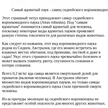
Самый ядовитый паук - самец сиднейского воронковидного
Этот страшный титул принадлежит самцу сиднейского
воронковидного паука (Atrax robustus). Под "самым
ядовитым" понимается самый ядовитый для человека,
поскольку некоторые виды ядовитых пауков проявляют
разную степень токсичности для различных видов животных.
Как следует из названия, этот вид воронковидного паука
родом из Сиднея, Австралия, где его можно встретить во
влажных местах обитания, под бревнами, листвой и даже в
садах! Укус этого страшного паука чрезвычайно болезнен и
может вызвать тошноту, рвоту, спутанность сознания и
потерю сознания.
Всего 0,2 мг/кг яда самца является смертельной дозой для
приматов (включая человека). В Австралии обитает
множество видов воронковидных пауков, но только самцы
сиднейского воронковидного паука стали причиной смерти
человека.
Из-за причуды эволюции яд сиднейского воронкопаука не
представляет особой опасности для многих других животных.