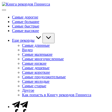
Перейти
Книга
к
Мировые
рекордов
содержимому
рекорды
Гиннесса
Самые дорогие
Гиннесса
Самые большие
Самые быстрые
Самые высокие
Еще рекорды
Самые длинные
Видео
Самые маленькие
Самые многочисленные
Самые низкие
Самые дешевые
Самые короткие
Самые продолжительные
Самые молодые
Самые старые
Другое
Как попасть в Книгу рекордов Гиннесса
Telegram
Facebook