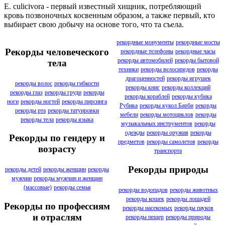
E. culicivora - первый известный хищник, потребляющий
кровь позвоночных косвенным образом, а также первый, кто
выбирает свою добычу на основе того, что та съела.
рекордные монументы
рекордные мосты
Рекорды человеческого
рекордные телефоны
рекордные часы
рекорды автомобилей
рекорды бытовой
тела
техники
рекорды велосипедов
рекорды
драгоценностей
рекорды игрушек
рекорды волос
рекорды гибкости
рекорды книг
рекорды коллекций
рекорды глаз
рекорды груди
рекорды
рекорды кораблей
рекорды кубика
ноги
рекорды ногтей
рекорды пирсинга
Рубика
рекорды кукол Барби
рекорды
рекорды рта
рекорды татуировки
мебели
рекорды мотоциклов
рекорды
рекорды тела
рекорды языка
музыкальных инструментов
рекорды
одежды
рекорды оружия
рекорды
Рекорды по гендеру и
предметов
рекорды самолетов
рекорды
возрасту
транспорта
Рекорды природы
рекорды детей
рекорды женщин
рекорды
мужчин
рекорды мужчин и женщин
(массовые)
рекорды семья
рекорды водопадов
рекорды животных
рекорды кошек
рекорды лошадей
Рекорды по профессиям
рекорды насекомых
рекорды пауков
и отраслям
рекорды пещер
рекорды природы