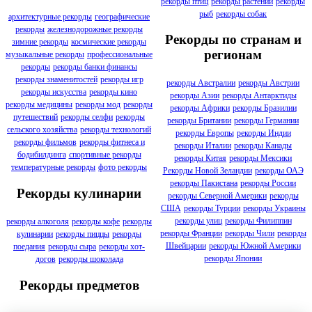
рекорды птиц
рекорды растений
рекорды
рыб
рекорды собак
архитектурные рекорды
географические
рекорды
железнодорожные рекорды
Рекорды по странам и
зимние рекорды
космические рекорды
регионам
музыкальные рекорды
профессиональные
рекорды
рекорды банки финансы
рекорды знаменитостей
рекорды игр
рекорды Австралии
рекорды Австрии
рекорды искусства
рекорды кино
рекорды Азии
рекорды Антарктиды
рекорды медицины
рекорды мод
рекорды
рекорды Африки
рекорды Бразилии
путешествий
рекорды селфи
рекорды
рекорды Британии
рекорды Германии
сельского хозяйства
рекорды технологий
рекорды Европы
рекорды Индии
рекорды фильмов
рекорды фитнеса и
рекорды Италии
рекорды Канады
бодибилдинга
спортивные рекорды
рекорды Китая
рекорды Мексики
температурные рекорды
фото рекорды
Рекорды Новой Зеландии
рекорды ОАЭ
рекорды Пакистана
рекорды России
Рекорды кулинарии
рекорды Северной Америки
рекорды
США
рекорды Турции
рекорды Украины
рекорды улиц
рекорды Филиппин
рекорды алкоголя
рекорды кофе
рекорды
рекорды Франции
рекорды Чили
рекорды
кулинарии
рекорды пиццы
рекорды
Швейцарии
рекорды Южной Америки
поедания
рекорды сыра
рекорды хот-
рекорды Японии
догов
рекорды шоколада
Рекорды предметов