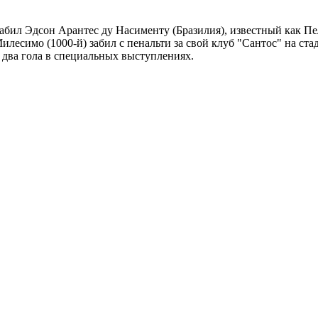
бил Эдсон Арантес ду Насименту (Бразилия), известный как Пеле, 
Милесимо (1000-й) забил с пенальти за свой клуб "Сантос" на ст
е два гола в специальных выступлениях.