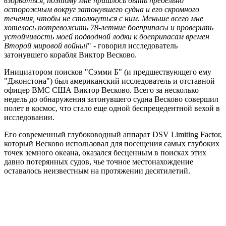
взорваться, поэтому мне пришлось быть предельно
осторожным вокруг затонувшего судна и его скромного
течения, чтобы не столкнуться с ним. Меньше всего мне
хотелось потревожить 78-летние боеприпасы и проверить
устойчивость моей подводной лодки к боеприпасам времен
Второй мировой войны!
" - говорил исследователь
затонувшего корабля Виктор Весково.
Инициатором поисков "Сэмми Б" (и предшествующего ему
"Джонстона") был американский исследователь и отставной
офицер ВМС США Виктор Весково. Всего за несколько
недель до обнаружения затонувшего судна Весково совершил
полет в космос, что стало еще одной беспрецедентной вехой в
исследовании.
Его современный глубоководный аппарат DSV Limiting Factor,
который Весково использовал для посещения самых глубоких
точек земного океана, оказался бесценным в поисках этих
давно потерянных судов, чье точное местонахождение
оставалось неизвестным на протяжении десятилетий.