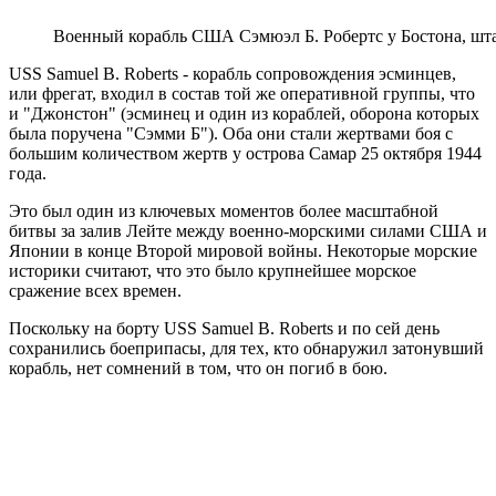
Военный корабль США Сэмюэл Б. Робертс у Бостона, штат
USS Samuel B. Roberts - корабль сопровождения эсминцев,
или фрегат, входил в состав той же оперативной группы, что
и "Джонстон" (эсминец и один из кораблей, оборона которых
была поручена "Сэмми Б"). Оба они стали жертвами боя с
большим количеством жертв у острова Самар 25 октября 1944
года.
Это был один из ключевых моментов более масштабной
битвы за залив Лейте между военно-морскими силами США и
Японии в конце Второй мировой войны. Некоторые морские
историки считают, что это было крупнейшее морское
сражение всех времен.
Поскольку на борту USS Samuel B. Roberts и по сей день
сохранились боеприпасы, для тех, кто обнаружил затонувший
корабль, нет сомнений в том, что он погиб в бою.