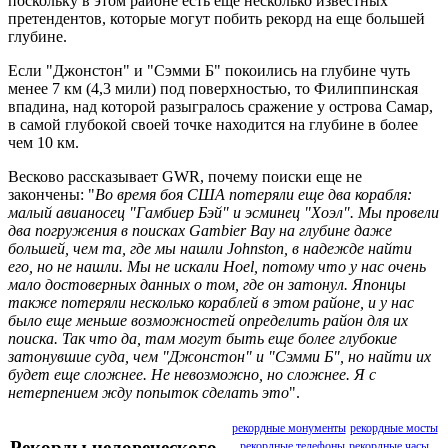
поскольку в этом районе есть еще несколько известных
претендентов, которые могут побить рекорд на еще большей
глубине.
Если "Джонстон" и "Сэмми Б" покоились на глубине чуть
менее 7 км (4,3 мили) под поверхностью, то Филиппинская
впадина, над которой разыгралось сражение у острова Самар,
в самой глубокой своей точке находится на глубине в более
чем 10 км.
Весково рассказывает GWR, почему поиски еще не
закончены: "
Во время боя США потеряли еще два корабля:
малый авианосец "Гамбиер Бэй" и эсминец "Хоэл". Мы провели
два погружения в поисках Gambier Bay на глубине даже
большей, чем та, где мы нашли Johnston, в надежде найти
его, но не нашли. Мы не искали Hoel, потому что у нас очень
мало достоверных данных о том, где он затонул. Японцы
также потеряли несколько кораблей в этом районе, и у нас
было еще меньше возможностей определить район для их
поиска. Так что да, там могут быть еще более глубокие
затонувшие суда, чем "Джонстон" и "Сэмми Б", но найти их
будет еще сложнее. Не невозможно, но сложнее. Я с
нетерпением жду попыток сделать это
".
рекордные монументы
рекордные мосты
Рекорды человеческого
рекордные телефоны
рекордные часы