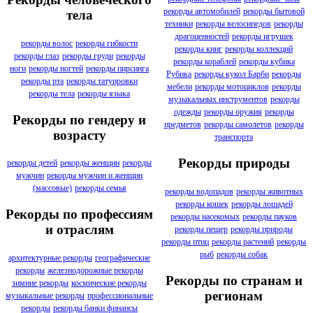
рекорды автомобилей
рекорды бытовой
тела
техники
рекорды велосипедов
рекорды
драгоценностей
рекорды игрушек
рекорды волос
рекорды гибкости
рекорды книг
рекорды коллекций
рекорды глаз
рекорды груди
рекорды
рекорды кораблей
рекорды кубика
ноги
рекорды ногтей
рекорды пирсинга
Рубика
рекорды кукол Барби
рекорды
рекорды рта
рекорды татуировки
мебели
рекорды мотоциклов
рекорды
рекорды тела
рекорды языка
музыкальных инструментов
рекорды
одежды
рекорды оружия
рекорды
Рекорды по гендеру и
предметов
рекорды самолетов
рекорды
возрасту
транспорта
Рекорды природы
рекорды детей
рекорды женщин
рекорды
мужчин
рекорды мужчин и женщин
(массовые)
рекорды семья
рекорды водопадов
рекорды животных
рекорды кошек
рекорды лошадей
Рекорды по профессиям
рекорды насекомых
рекорды пауков
и отраслям
рекорды пещер
рекорды природы
рекорды птиц
рекорды растений
рекорды
рыб
рекорды собак
архитектурные рекорды
географические
рекорды
железнодорожные рекорды
Рекорды по странам и
зимние рекорды
космические рекорды
регионам
музыкальные рекорды
профессиональные
рекорды
рекорды банки финансы