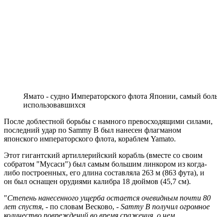
Ямато - судно Императорского флота Японии, самый боль
использовавшихся
После доблестной борьбы с намного превосходящими силами,
последний удар по Sammy B был нанесен флагманом
японского императорского флота, кораблем Yamato.
Этот гигантский артиллерийский корабль (вместе со своим
собратом "Мусаси") был самым большим линкором из когда-
либо построенных, его длина составляла 263 м (863 фута), и
он был оснащен орудиями калибра 18 дюймов (45,7 см).
"
Степень нанесенного ущерба остается очевидным почти 80
лет спустя
, - по словам Весково, -
Sammy B получил огромное
количество повреждений во время сражения, о чем