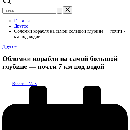
Главная
Другое
Обломки корабля на самой большой глубине — почти 7
км под водой
Опубликовано
Другое
в
Обломки корабля на самой большой
глубине — почти 7 км под водой
Запись
Records Max
от