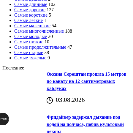
Самые длинные
102
Самые дорогие
127
Самые короткие
5
Самые легкие
1
Самые маленькие
54
Самые многочисленные
188
Самые молодые
20
Самые низкие
10
Самые продолжительные
47
Самые старые
38
Самые тяжелые
9
Последнее
Оксана Сероштан прошла 15 метров
по канату на 12-сантиметровых
каблуках
03.08.2026
Фридайвер задержал дыхание под
итомир
водой на полчаса, побив культовый
рекорд
аричич