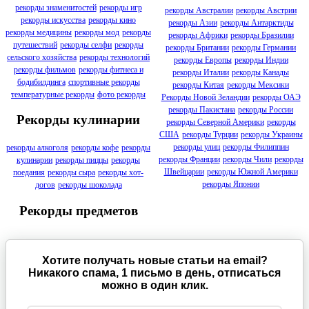
рекорды знаменитостей
рекорды игр
рекорды Австралии
рекорды Австрии
рекорды искусства
рекорды кино
рекорды Азии
рекорды Антарктиды
рекорды медицины
рекорды мод
рекорды
рекорды Африки
рекорды Бразилии
путешествий
рекорды селфи
рекорды
рекорды Британии
рекорды Германии
сельского хозяйства
рекорды технологий
рекорды Европы
рекорды Индии
рекорды фильмов
рекорды фитнеса и
рекорды Италии
рекорды Канады
бодибилдинга
спортивные рекорды
рекорды Китая
рекорды Мексики
температурные рекорды
фото рекорды
Рекорды Новой Зеландии
рекорды ОАЭ
рекорды Пакистана
рекорды России
Рекорды кулинарии
рекорды Северной Америки
рекорды
США
рекорды Турции
рекорды Украины
рекорды улиц
рекорды Филиппин
рекорды алкоголя
рекорды кофе
рекорды
рекорды Франции
рекорды Чили
рекорды
кулинарии
рекорды пиццы
рекорды
Швейцарии
рекорды Южной Америки
поедания
рекорды сыра
рекорды хот-
рекорды Японии
догов
рекорды шоколада
Рекорды предметов
Хотите получать новые статьи на email?
Никакого спама, 1 письмо в день, отписаться
можно в один клик.