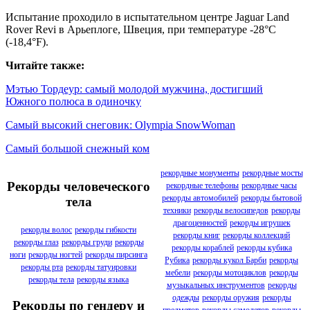
Испытание проходило в испытательном центре Jaguar Land
Rover Revi в Арьеплоге, Швеция, при температуре -28°C
(-18,4°F).
Читайте также:
Мэтью Тордеур: самый молодой мужчина, достигший
Южного полюса в одиночку
Самый высокий снеговик: Olympia SnowWoman
Самый большой снежный ком
рекордные монументы
рекордные мосты
Рекорды человеческого
рекордные телефоны
рекордные часы
рекорды автомобилей
рекорды бытовой
тела
техники
рекорды велосипедов
рекорды
драгоценностей
рекорды игрушек
рекорды волос
рекорды гибкости
рекорды книг
рекорды коллекций
рекорды глаз
рекорды груди
рекорды
рекорды кораблей
рекорды кубика
ноги
рекорды ногтей
рекорды пирсинга
Рубика
рекорды кукол Барби
рекорды
рекорды рта
рекорды татуировки
мебели
рекорды мотоциклов
рекорды
рекорды тела
рекорды языка
музыкальных инструментов
рекорды
одежды
рекорды оружия
рекорды
Рекорды по гендеру и