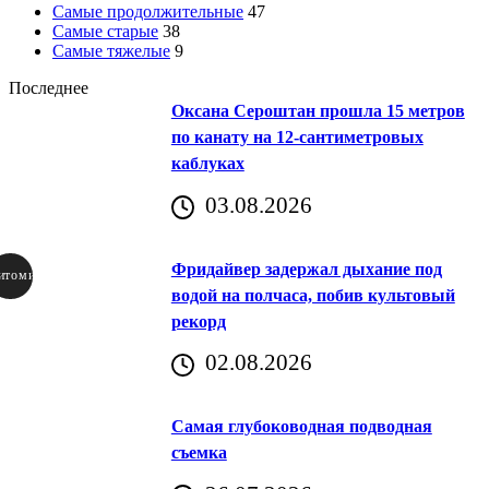
Самые продолжительные
47
Самые старые
38
Самые тяжелые
9
Последнее
Оксана Сероштан прошла 15 метров
по канату на 12-сантиметровых
каблуках
03.08.2026
Фридайвер задержал дыхание под
итомир
водой на полчаса, побив культовый
рекорд
аричич
02.08.2026
Хорватия)
Самая глубоководная подводная
съемка