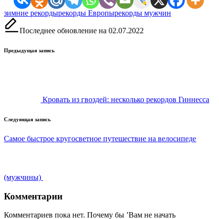
Метки:
зимние рекорды
рекорды Европы
рекорды мужчин
Последнее обновление на 02.07.2022
Навигация
Предыдущая запись
записи
Кровать из гвоздей: несколько рекордов Гиннесса
Следующая запись
Самое быстрое кругосветное путешествие на велосипеде
(мужчины)
Комментарии
Комментариев пока нет. Почему бы ’Вам не начать