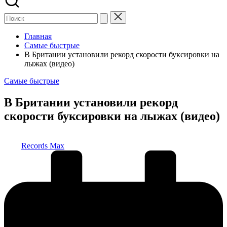
Главная
Самые быстрые
В Британии установили рекорд скорости буксировки на
лыжах (видео)
Опубликовано
Самые быстрые
в
В Британии установили рекорд
скорости буксировки на лыжах (видео)
Запись
Records Max
от