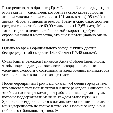
Было решено, что британец Грэм Белл наиболее подходит для
этой задачи — спортсмен, который за свою карьеру достиг
личной максимальной скорости 121 миль в час (195 км/ч) на
лыжах. Чтобы установить рекорд, Грэму нужно было достичь
средней скорости более 69,99 миль в час (112,65 км/ч). Мало
того, что достижение такой высокой скорости требует
огромной силы и мастерства, это еще и потенциально очень
опасно.
Однако во время официального заезда лыжник достиг
беспрецедентной скорости 189,07 км/ч (117,48 миль/ч).
Судья Книги рекордов Гиннесса Анна Орфорд была рядом,
чтобы подтвердить достоверность рекорда с помощью
«ловушек скорости», состоящих из электронных индикаторов,
установленных в начале и конце трассы.
После мероприятия Грэм Белл сказал: «Я очень горжусь тем,
что завоевал этот новый титул в Книге рекордов Гиннесса, но
это была настоящая командная работа с инженерами Jaguar,
которые поддерживали меня на каждом этапе пути. XF
Sportbrake всегда оставался в идеальном состоянии и вселил в
меня уверенность не только в том, что я побил рекорд, но и
побил его с большим отрывом!»