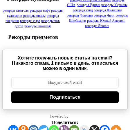
США
рекорды Турции
рекорды Украины
рекорды улиц
рекорды Филиппин
рекорды алкоголя
рекорды кофе
рекорды
рекорды Франции
рекорды Чили
рекорды
кулинарии
рекорды пиццы
рекорды
Швейцарии
рекорды Южной Америки
поедания
рекорды сыра
рекорды хот-
рекорды Японии
догов
рекорды шоколада
Рекорды предметов
Хотите получать новые статьи на email?
Никакого спама, 1 письмо в день, отписаться
можно в один клик.
Подписаться
Powered by
Поделиться: