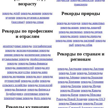
предметов
рекорды самолетов
рекорды
возрасту
транспорта
Рекорды природы
рекорды детей
рекорды женщин
рекорды
мужчин
рекорды мужчин и женщин
(массовые)
рекорды семья
рекорды водопадов
рекорды животных
рекорды кошек
рекорды лошадей
Рекорды по профессиям
рекорды насекомых
рекорды пауков
и отраслям
рекорды пещер
рекорды природы
рекорды птиц
рекорды растений
рекорды
рыб
рекорды собак
архитектурные рекорды
географические
рекорды
железнодорожные рекорды
Рекорды по странам и
зимние рекорды
космические рекорды
регионам
музыкальные рекорды
профессиональные
рекорды
рекорды банки финансы
рекорды знаменитостей
рекорды игр
рекорды Австралии
рекорды Австрии
рекорды искусства
рекорды кино
рекорды Азии
рекорды Антарктиды
рекорды медицины
рекорды мод
рекорды
рекорды Африки
рекорды Бразилии
путешествий
рекорды селфи
рекорды
рекорды Британии
рекорды Германии
сельского хозяйства
рекорды технологий
рекорды Европы
рекорды Индии
рекорды фильмов
рекорды фитнеса и
рекорды Италии
рекорды Канады
бодибилдинга
спортивные рекорды
рекорды Китая
рекорды Мексики
температурные рекорды
фото рекорды
Рекорды Новой Зеландии
рекорды ОАЭ
рекорды Пакистана
рекорды России
Рекорды кулинарии
рекорды Северной Америки
рекорды